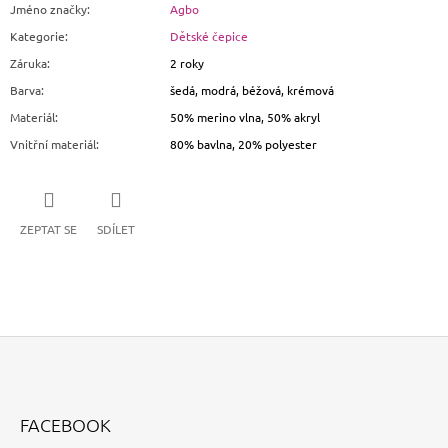
Jméno značky
:
Agbo
Kategorie
:
Dětské čepice
Záruka
:
2 roky
Barva
:
šedá, modrá, béžová, krémová
Materiál
:
50% merino vlna, 50% akryl
Vnitřní materiál
:
80% bavlna, 20% polyester
ZEPTAT SE
SDÍLET
Z
Á
FACEBOOK
P