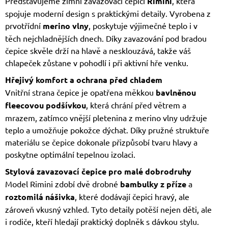
Představujeme zimní zavazovací čepici
Rimini
, která
spojuje moderní design s praktickými detaily. Vyrobena z
prvotřídní
merino vlny
, poskytuje výjimečné teplo i v
těch nejchladnějších dnech. Díky zavazování pod bradou
čepice skvěle drží na hlavě a nesklouzává, takže váš
chlapeček zůstane v pohodlí i při aktivní hře venku.
Hřejivý komfort a ochrana před chladem
Vnitřní strana čepice je opatřena měkkou
bavlněnou
fleecovou podšívkou
, která chrání před větrem a
mrazem, zatímco vnější pletenina z merino vlny udržuje
teplo a umožňuje pokožce dýchat. Díky pružné struktuře
materiálu se čepice dokonale přizpůsobí tvaru hlavy a
poskytne optimální tepelnou izolaci.
Stylová zavazovací čepice pro malé dobrodruhy
Model Rimini zdobí dvě drobné
bambulky z příze
a
roztomilá nášivka
, které dodávají čepici hravý, ale
zároveň vkusný vzhled. Tyto detaily potěší nejen děti, ale
i rodiče, kteří hledají praktický doplněk s dávkou stylu.