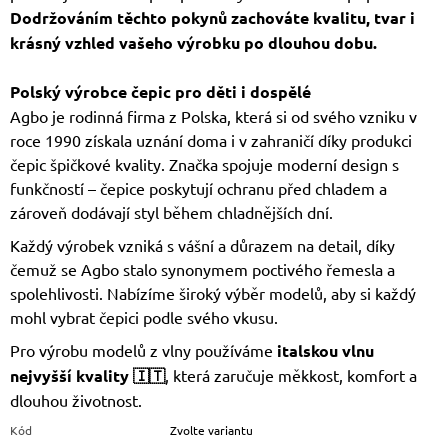
Dodržováním těchto pokynů zachováte kvalitu, tvar i
krásný vzhled vašeho výrobku po dlouhou dobu.
Polský výrobce čepic pro děti i dospělé
Agbo je rodinná firma z Polska, která si od svého vzniku v
roce 1990 získala uznání doma i v zahraničí díky produkci
čepic špičkové kvality. Značka spojuje moderní design s
funkčností – čepice poskytují ochranu před chladem a
zároveň dodávají styl během chladnějších dní.
Každý výrobek vzniká s vášní a důrazem na detail, díky
čemuž se Agbo stalo synonymem poctivého řemesla a
spolehlivosti. Nabízíme široký výběr modelů, aby si každý
mohl vybrat čepici podle svého vkusu.
Pro výrobu modelů z vlny používáme
italskou vlnu
nejvyšší kvality 🇮🇹
, která zaručuje měkkost, komfort a
dlouhou životnost.
Kód
Zvolte variantu