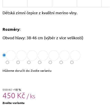
J
E
Dětská zimní čepice z kvalitní merino vlny.
M
E
Rozměry
:
LETNÍ
KABELKA
Obvod hlavy: 38-46 cm (výběr z více velikosti)
SULLY
699
Kč
Původně:
799
Kč
Můžeme doručit do:
Zvolte variantu
550 Kč
–18 %
450 Kč
/ ks
Měrná
Zvolte variantu
cena: