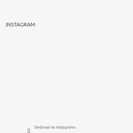
A
T
Í
INSTAGRAM
Sledovat na Instagramu