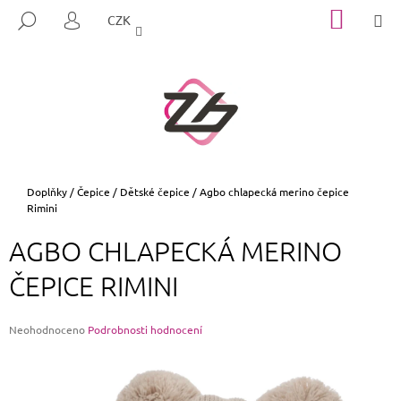
K
Přejít
NÁKUP
M
HLEDAT
CZK
na
KOŠÍK
O
PŘIHLÁŠENÍ
ZPĚT
ZPĚT
obsah
Š
Í
C
K
O
P
O
T
Domů
Doplňky
/
Čepice
/
Dětské čepice
/
Agbo chlapecká merino čepice
Rimini
Ř
E
AGBO CHLAPECKÁ MERINO
B
ČEPICE RIMINI
U
J
E
Průměrné
Neohodnoceno
Podrobnosti hodnocení
hodnocení
T
produktu
E
je
0,0
N