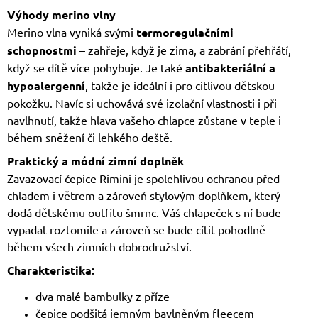
Výhody merino vlny
Merino vlna vyniká svými
termoregulačními
schopnostmi
– zahřeje, když je zima, a zabrání přehřátí,
když se dítě více pohybuje. Je také
antibakteriální a
hypoalergenní
, takže je ideální i pro citlivou dětskou
pokožku. Navíc si uchovává své izolační vlastnosti i při
navlhnutí, takže hlava vašeho chlapce zůstane v teple i
během sněžení či lehkého deště.
Praktický a módní zimní doplněk
Zavazovací čepice Rimini je spolehlivou ochranou před
chladem i větrem a zároveň stylovým doplňkem, který
dodá dětskému outfitu šmrnc. Váš chlapeček s ní bude
vypadat roztomile a zároveň se bude cítit pohodlně
během všech zimních dobrodružství.
Ch
arakteristika:
dva malé bambulky z příze
čepice podšitá jemným bavlněným fleecem