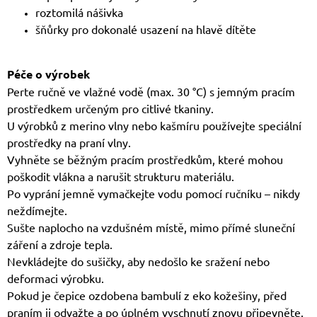
roztomilá nášivka
šňůrky pro dokonalé usazení na hlavě dítěte
Péče o výrobek
Perte ručně ve vlažné vodě (max. 30 °C) s jemným pracím
prostředkem určeným pro citlivé tkaniny.
U výrobků z merino vlny nebo kašmíru používejte speciální
prostředky na praní vlny.
Vyhněte se běžným pracím prostředkům, které mohou
poškodit vlákna a narušit strukturu materiálu.
Po vyprání jemně vymačkejte vodu pomocí ručníku – nikdy
neždímejte.
Sušte naplocho na vzdušném místě, mimo přímé sluneční
záření a zdroje tepla.
Nevkládejte do sušičky, aby nedošlo ke sražení nebo
deformaci výrobku.
Pokud je čepice ozdobena bambulí z eko kožešiny, před
praním ji odvažte a po úplném vyschnutí znovu připevněte.