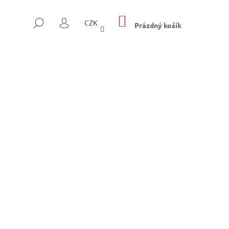
NÁKUPNÍ
HLEDAT
CZK
KOŠÍK
Prázdný košík
PŘIHLÁŠENÍ
Následující
SULLY