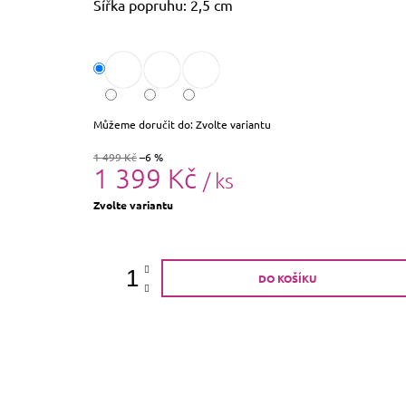
Šířka popruhu: 2,5 cm
Můžeme doručit do:
Zvolte variantu
1 499 Kč
–6 %
1 399 Kč
/ ks
Měrná
Zvolte variantu
cena:
DO KOŠÍKU