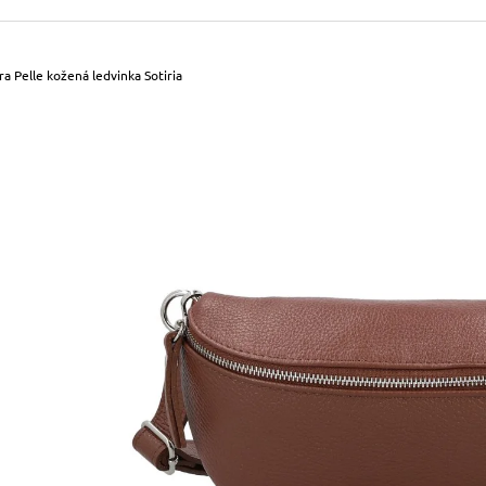
490 Kč
699 Kč
Původně:
590 Kč
Původně:
799 Kč
ra Pelle kožená ledvinka Sotiria