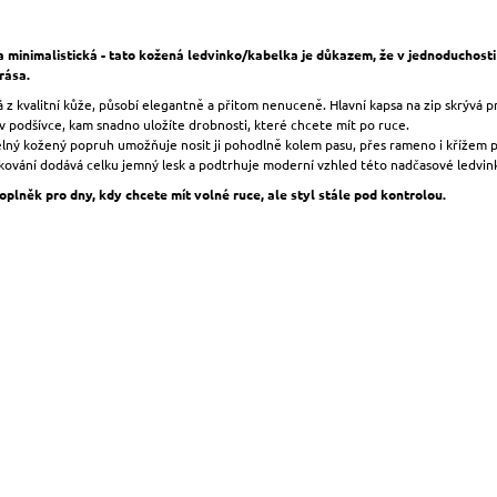
a minimalistická - tato kožená ledvinko/kabelka je důkazem, že v jednoduchosti
rása.
z kvalitní kůže, působí elegantně a přitom nenuceně. Hlavní kapsa na zip skrývá p
v podšívce, kam snadno uložíte drobnosti, které chcete mít po ruce.
lný kožený popruh umožňuje nosit ji pohodlně kolem pasu, přes rameno i křížem p
kování dodává celku jemný lesk a podtrhuje moderní vzhled této nadčasové ledvin
oplněk pro dny, kdy chcete mít volné ruce, ale styl stále pod kontrolou.