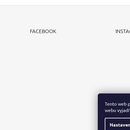
Z
Á
FACEBOOK
INST
P
A
T
Í
Tento web p
webu vyjadřu
Nastaven