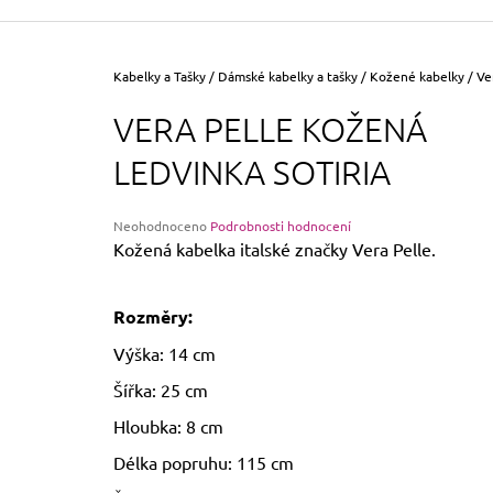
355 Kč
Původně:
390 Kč
Domů
Kabelky a Tašky
/
Dámské kabelky a tašky
/
Kožené kabelky
/
Ve
VERA PELLE KOŽENÁ
LEDVINKA SOTIRIA
Průměrné
Neohodnoceno
Podrobnosti hodnocení
hodnocení
Kožená kabelka italské značky Vera Pelle.
produktu
je
0,0
Rozměry:
z
5
Výška: 14 cm
hvězdiček.
Šířka: 25 cm
Hloubka: 8 cm
Délka popruhu: 115 cm