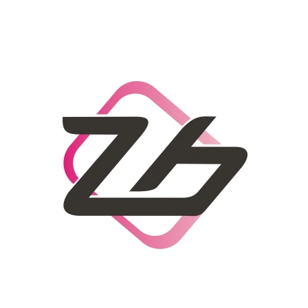
CO POTŘEBUJETE NAJÍT?
HLEDAT
DOPORUČUJEME
DÁMSKÝ SLAMĚNÝ KLOBOUK CZ25278
LETNÍ KABELKA 