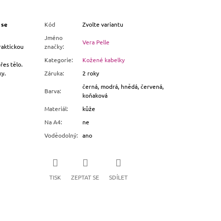
 se
Kód
Zvolte variantu
Jméno
Vera Pelle
raktickou
značky
:
Kategorie
:
Kožené kabelky
řes tělo.
ky.
Záruka
:
2 roky
černá, modrá, hnědá, červená,
Barva
:
koňaková
Materiál
:
kůže
Na A4
:
ne
Voděodolný
:
ano
TISK
ZEPTAT SE
SDÍLET