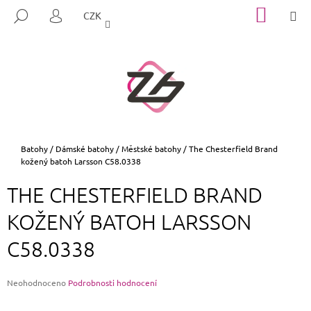
K
Přejít
NÁKUP
M
HLEDAT
CZK
na
KOŠÍK
O
PŘIHLÁŠENÍ
ZPĚT
ZPĚT
obsah
Š
Í
C
K
O
P
O
T
Domů
Batohy
/
Dámské batohy
/
Městské batohy
/
The Chesterfield Brand
kožený batoh Larsson C58.0338
Ř
E
THE CHESTERFIELD BRAND
B
KOŽENÝ BATOH LARSSON
U
J
C58.0338
E
T
Průměrné
Neohodnoceno
Podrobnosti hodnocení
E
hodnocení
N
produktu