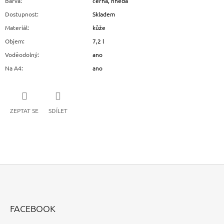
Barva
:
černá, hnědá
Dostupnost
:
Skladem
Materiál
:
kůže
Objem
:
7,2 l
Voděodolný
:
ano
Na A4
:
ano
ZEPTAT SE
SDÍLET
Z
Á
FACEBOOK
P