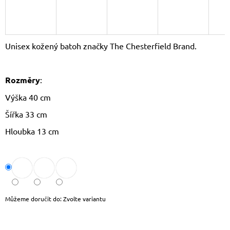
J
E
M
E
Unisex kožený batoh značky The Chesterfield Brand.
LAURA
BIAGGI
KOŽENÝ
Rozměry
:
BATOH
TS-
Výška 40 cm
AB954
Šířka 33 cm
1
750
Hloubka 13 cm
Kč
Původně:
1
790
Kč
Můžeme doručit do:
Zvolte variantu