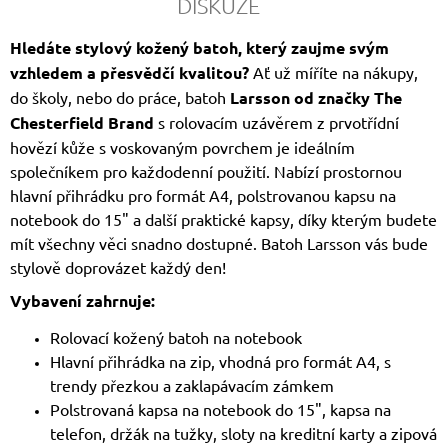
DISKUZE
Hledáte stylový kožený batoh, který zaujme svým
vzhledem a přesvědčí kvalitou?
Ať už míříte na nákupy,
do školy, nebo do práce, batoh
Larsson od značky The
Chesterfield Brand
s rolovacím uzávěrem z prvotřídní
hovězí kůže s voskovaným povrchem je ideálním
společníkem pro každodenní použití. Nabízí prostornou
hlavní přihrádku pro formát A4, polstrovanou kapsu na
notebook do 15" a další praktické kapsy, díky kterým budete
mít všechny věci snadno dostupné. Batoh Larsson vás bude
stylově doprovázet každý den!
Vybavení zahrnuje:
Rolovací kožený batoh na notebook
Hlavní přihrádka na zip, vhodná pro formát A4, s
trendy přezkou a zaklapávacím zámkem
Polstrovaná kapsa na notebook do 15", kapsa na
telefon, držák na tužky, sloty na kreditní karty a zipová