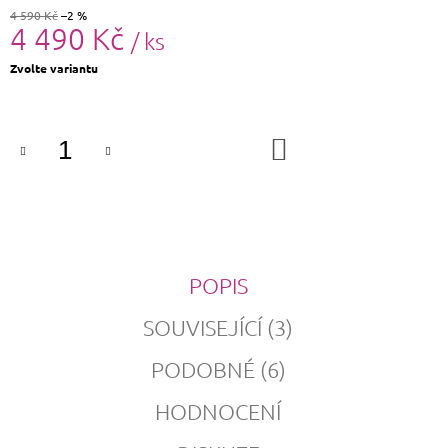
4 590 Kč
–2 %
4 490 Kč
/ ks
Měrná
Zvolte variantu
cena:
DO
KOŠÍKU
POPIS
SOUVISEJÍCÍ (3)
PODOBNÉ (6)
HODNOCENÍ