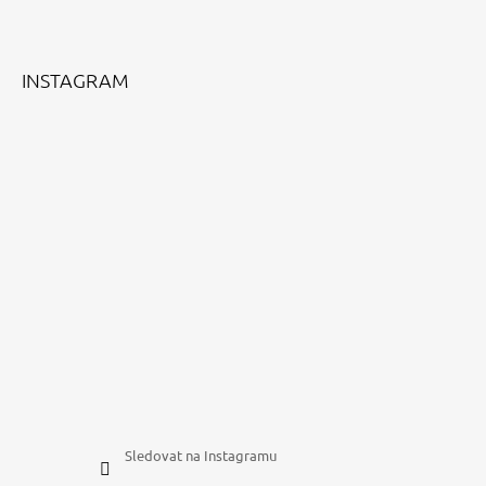
A
T
Í
INSTAGRAM
Sledovat na Instagramu