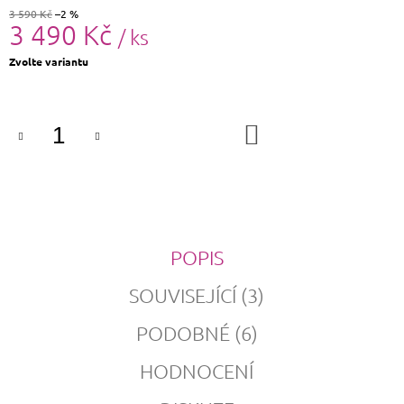
3 590 Kč
–2 %
3 490 Kč
/ ks
Měrná
Zvolte variantu
cena:
DO
KOŠÍKU
POPIS
SOUVISEJÍCÍ (3)
PODOBNÉ (6)
HODNOCENÍ