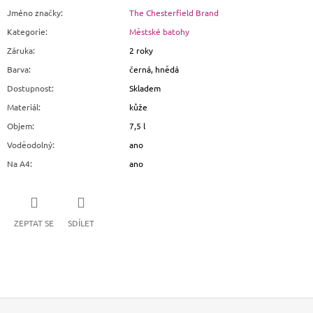
Jméno značky
:
The Chesterfield Brand
Kategorie
:
Městské batohy
Záruka
:
2 roky
Barva
:
černá, hnědá
Dostupnost
:
Skladem
Materiál
:
kůže
Objem
:
7,5 l
Voděodolný
:
ano
Na A4
:
ano
ZEPTAT SE
SDÍLET