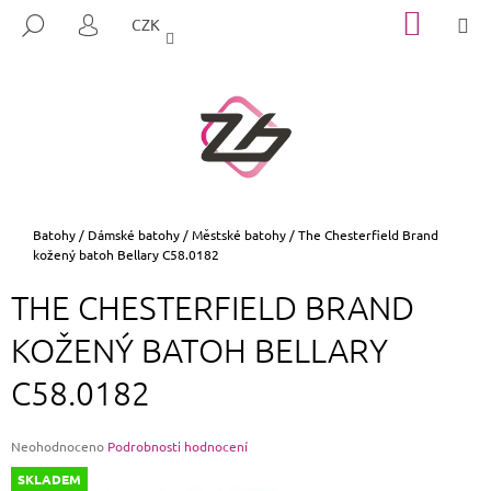
K
Přejít
NÁKUP
M
HLEDAT
CZK
na
KOŠÍK
O
PŘIHLÁŠENÍ
ZPĚT
ZPĚT
obsah
Š
Í
C
K
O
P
O
T
Domů
Batohy
/
Dámské batohy
/
Městské batohy
/
The Chesterfield Brand
kožený batoh Bellary C58.0182
Ř
E
THE CHESTERFIELD BRAND
B
KOŽENÝ BATOH BELLARY
U
J
C58.0182
E
T
Průměrné
Neohodnoceno
Podrobnosti hodnocení
E
hodnocení
SKLADEM
N
produktu