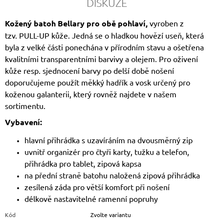
DISKUZE
Kožený batoh Bellary pro obě pohlaví,
vyroben z
tzv. PULL-UP kůže. Jedná se o hladkou hovězí useň, která
byla z velké části ponechána v přírodním stavu a ošetřena
kvalitními transparentními barvivy a olejem. Pro oživení
kůže resp. sjednocení barvy po delší době nošení
doporučujeme použít měkký hadřík a vosk určený pro
koženou galanterii, který rovněž najdete v našem
sortimentu.
Vybavení:
hlavní přihrádka s uzavíráním na dvousměrný zip
uvnitř organizér pro čtyři karty, tužku a telefon,
přihrádka pro tablet, zipová kapsa
na přední straně batohu naložená zipová přihrádka
zesílená záda pro větší komfort při nošení
délkově nastavitelné ramenní popruhy
Kód
Zvolte variantu