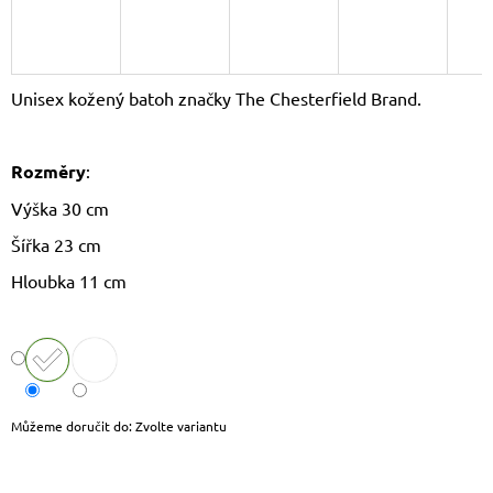
J
E
M
E
Unisex kožený batoh značky The Chesterfield Brand.
KOŽENÝ
BATOH
LAURA
Rozměry
:
BIAGGI
TS04-
Výška 30 cm
274
Šířka 23 cm
2
190
Hloubka 11 cm
Kč
Původně:
2
290
Kč
Můžeme doručit do:
Zvolte variantu