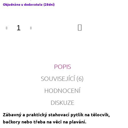
Měrná
Objednáno u dodavatele (28dní)
cena:
DO
KOŠÍKU
POPIS
SOUVISEJÍCÍ (6)
HODNOCENÍ
DISKUZE
Zábavný a praktický stahovací pytlík na tělocvik,
bačkory nebo třeba na věci na plavání.