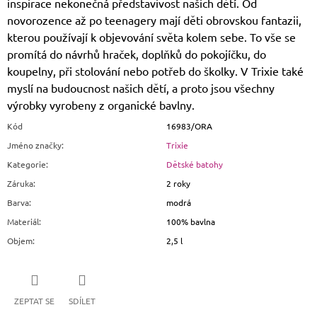
inspirace nekonečná představivost našich dětí. Od
novorozence až po teenagery mají děti obrovskou fantazii,
kterou používají k objevování světa kolem sebe. To vše se
promítá do návrhů hraček, doplňků do pokojíčku, do
koupelny, při stolování nebo potřeb do školky. V Trixie také
myslí na budoucnost našich dětí, a proto jsou všechny
výrobky vyrobeny z organické bavlny.
Kód
16983/ORA
Jméno značky
:
Trixie
Kategorie
:
Dětské batohy
Záruka
:
2 roky
Barva
:
modrá
Materiál
:
100% bavlna
Objem
:
2,5 l
ZEPTAT SE
SDÍLET