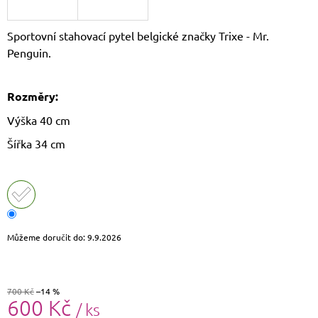
J
E
Sportovní stahovací pytel belgické značky Trixe - Mr.
M
E
Penguin.
DÁMSKÝ
KŠILT
Rozměry:
CZ26131
Výška 40 cm
355
Kč
Šířka 34 cm
Původně:
390
Kč
Můžeme doručit do:
9.9.2026
700 Kč
–14 %
600 Kč
/ ks