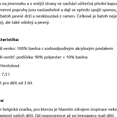
 na jmenovku a z vnější strany se nachází užitečná přední kaps
menní popruhy jsou nastavitelné a dají se vpředu spojit sponou,
batoh pevně drží a nesklouzává z ramen. Celkově je batoh nej
ý, ale také odolný a pevný.
teristika:
ál venku: 100% bavlna s vodoodpudivým akrylovým povlakem
ál uvnitř: podšívka: 90% polyester + 10% bavlna
 Mentolová
7,5 l
 pro děti od 3 let
ie:
je belgická značka, pro kterou je hlavním zdrojem inspirace nek
avivost našich dětí. Od novorozence až po teenagery mají děti