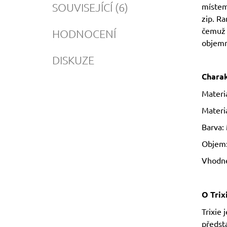
SOUVISEJÍCÍ (6)
místem
zip. Ra
čemuž 
HODNOCENÍ
objemn
DISKUZE
Charak
Materi
Materi
Barva:
Objem: 
Vhodné
O Trix
Trixie 
předst