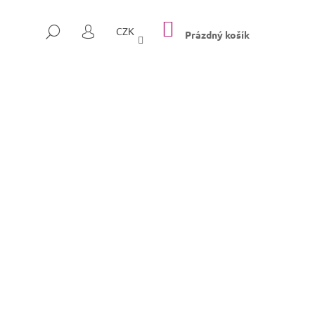
NÁKUPNÍ
HLEDAT
CZK
KOŠÍK
Prázdný košík
PŘIHLÁŠENÍ
Následující
SULLY