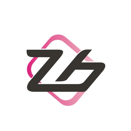
CO POTŘEBUJETE NAJÍT?
HLEDAT
DOPORUČUJEME
DÁMSKÝ SLAMĚNÝ KLOBOUK CZ25278
LETNÍ KABELKA 