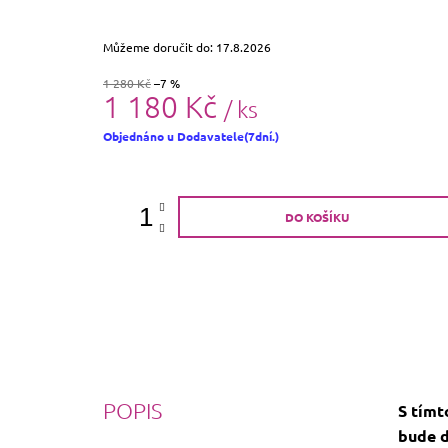
Můžeme doručit do:
17.8.2026
1 280 Kč
–7 %
1 180 Kč
/ ks
Měrná
Objednáno u Dodavatele(7dní.)
cena:
DO KOŠÍKU
POPIS
S tímt
bude d