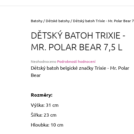
355 Kč
Původně:
390 Kč
Domů
Batohy
/
Dětské batohy
/
Dětský batoh Trixie - Mr. Polar Bear 7
DĚTSKÝ BATOH TRIXIE -
MR. POLAR BEAR 7,5 L
Průměrné
Neohodnoceno
Podrobnosti hodnocení
hodnocení
Dětský batoh belgické značky Trixie - Mr. Polar
produktu
Bear
je
0,0
z
5
Rozměry:
hvězdiček.
Výška: 31 cm
Šířka: 23 cm
Hloubka: 10 cm