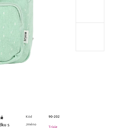
Kód
90-202
tě
dku s
Jméno
Trixie