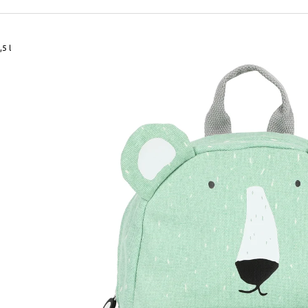
490 Kč
699 Kč
Původně:
590 Kč
Původně:
799 Kč
,5 l