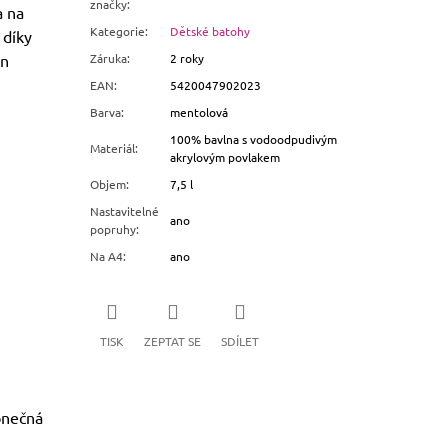
značky
:
a na
Kategorie
:
Dětské batohy
 díky
en
Záruka
:
2 roky
EAN
:
5420047902023
Barva
:
mentolová
100% bavlna s vodoodpudivým
Materiál
:
akrylovým povlakem
Objem
:
7,5 l
Nastavitelné
ano
popruhy
:
Na A4
:
ano
TISK
ZEPTAT SE
SDÍLET
onečná