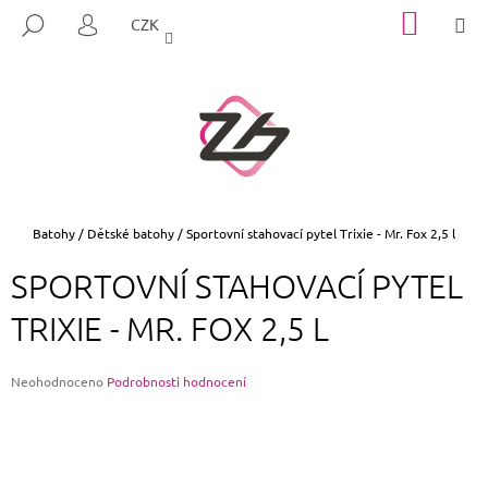
K
Přejít
NÁKUP
M
HLEDAT
CZK
na
KOŠÍK
O
PŘIHLÁŠENÍ
ZPĚT
ZPĚT
obsah
Š
Í
C
K
O
P
O
T
Domů
Batohy
/
Dětské batohy
/
Sportovní stahovací pytel Trixie - Mr. Fox 2,5 l
Ř
SPORTOVNÍ STAHOVACÍ PYTEL
E
B
TRIXIE - MR. FOX 2,5 L
U
J
Průměrné
Neohodnoceno
Podrobnosti hodnocení
E
hodnocení
produktu
T
je
E
0,0
z
N