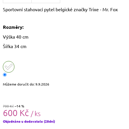
J
Sportovní stahovací pytel belgické značky Trixe - Mr. Fox
E
M
E
Rozměry:
CROSSBODY
Výška 40 cm
KABELKA
PAOLO
Šířka 34 cm
PERUZZI
AY-
19
1
590
Kč
Původně:
Můžeme doručit do:
9.9.2026
1
690
Kč
700 Kč
–14 %
600 Kč
/ ks
Měrná
Objednáno u dodavatele (28dní)
cena: