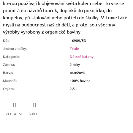
kterou používají k objevování světa kolem sebe. To vše se
promítá do návrhů hraček, doplňků do pokojíčku, do
koupelny, při stolování nebo potřeb do školky. V Trixie také
myslí na budoucnost našich dětí, a proto jsou všechny
výrobky vyrobeny z organické bavlny.
Kód
16989/ED
Jméno značky
:
Trixie
Kategorie
:
Dětské batohy
Záruka
:
2 roky
Barva
:
oranžová
Materiál
:
100% bavlna
Objem
:
2,5 l
ZEPTAT SE
SDÍLET