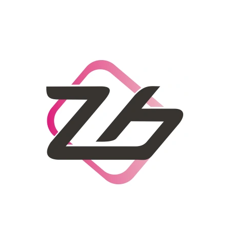
CO POTŘEBUJETE NAJÍT?
HLEDAT
DOPORUČUJEME
DÁMSKÝ SLAMĚNÝ KLOBOUK CZ25278
LETNÍ KABELKA 