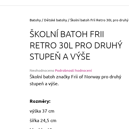
355 Kč
Původně:
390 Kč
Domů
Batohy
/
Dětské batohy
/
Školní batoh Frii Retro 30L pro druhý
ŠKOLNÍ BATOH FRII
RETRO 30L PRO DRUHÝ
STUPEŇ A VÝŠE
Průměrné
Neohodnoceno
Podrobnosti hodnocení
hodnocení
Školní batoh značky Frii of Norway pro druhý
produktu
stupeň a výše.
je
0,0
z
Rozměry:
5
hvězdiček.
výška 37 cm
šířka 24,5 cm