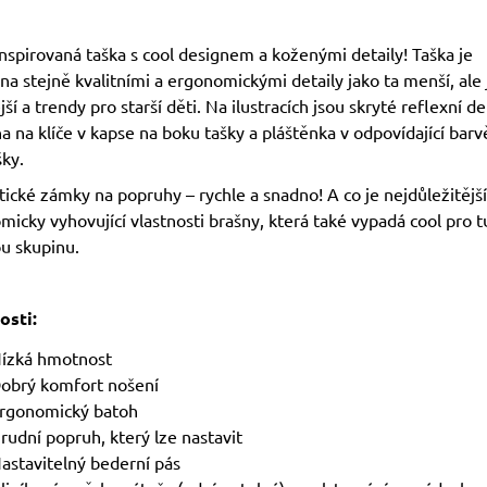
nspirovaná taška s cool designem a koženými detaily! Taška je
a stejně kvalitními a ergonomickými detaily jako ta menší, ale 
jší a trendy pro starší děti. Na ilustracích jsou skryté reflexní det
a na klíče v kapse na boku tašky a pláštěnka v odpovídající barv
ky.
cké zámky na popruhy – rychle a snadno! A co je nejdůležitější
icky vyhovující vlastnosti brašny, která také vypadá cool pro t
u skupinu.
osti:
ízká hmotnost
obrý komfort nošení
rgonomický batoh
rudní popruh, který lze nastavit
astavitelný bederní pás