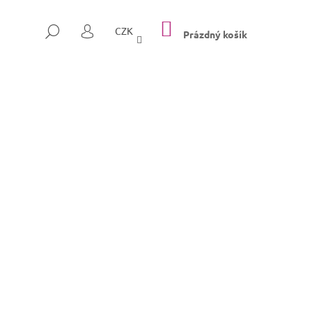
NÁKUPNÍ
HLEDAT
CZK
KOŠÍK
Prázdný košík
PŘIHLÁŠENÍ
Následující
SULLY