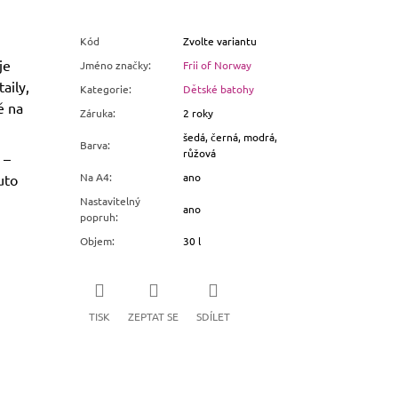
Kód
Zvolte variantu
je
Jméno značky
:
Frii of Norway
aily,
Kategorie
:
Dětské batohy
ě na
Záruka
:
2 roky
šedá, černá, modrá,
Barva
:
růžová
 –
Na A4
:
ano
uto
Nastavitelný
ano
popruh
:
Objem
:
30 l
TISK
ZEPTAT SE
SDÍLET