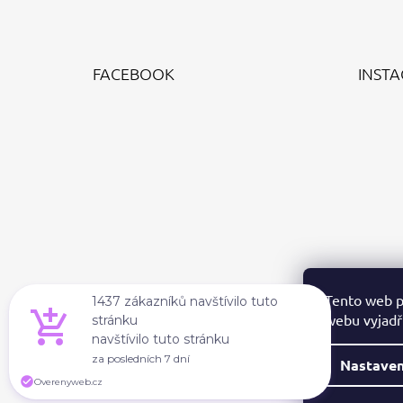
Z
Á
FACEBOOK
INST
P
A
T
Í
Tento web p
1437 zákazníků navštívilo tuto
webu vyjadřu
stránku
navštívilo tuto stránku
za posledních 7 dní
Nastaven
Overenyweb.cz