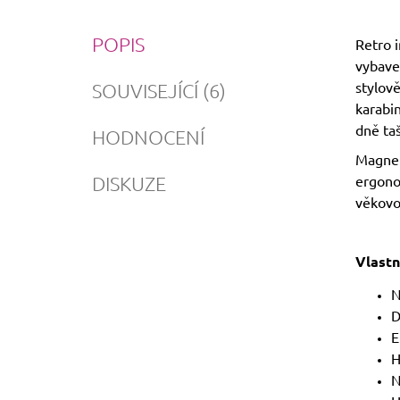
POPIS
Retro i
vybaven
stylově
SOUVISEJÍCÍ (6)
karabin
dně taš
HODNOCENÍ
Magneti
DISKUZE
ergonom
věkovo
Vlastn
N
D
E
H
N