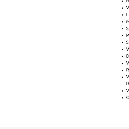
H
V
L
M
S
P
S
V
D
V
R
V
R
V
O