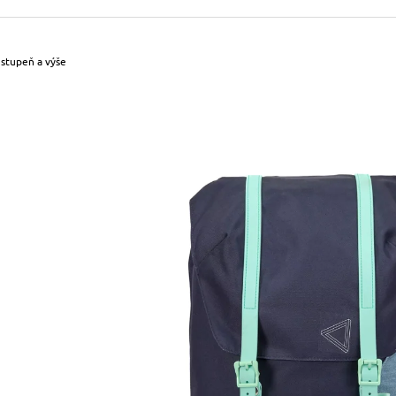
490 Kč
699 Kč
Původně:
590 Kč
Původně:
799 Kč
 stupeň a výše