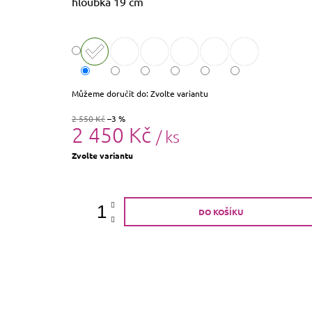
hloubka 19 cm
Můžeme doručit do:
Zvolte variantu
2 550 Kč
–3 %
2 450 Kč
/ ks
Měrná
Zvolte variantu
cena:
DO KOŠÍKU