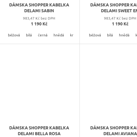
DÁMSKA SHOPPER KABELKA
DÁMSKA SHOPPER KA
DELAMI SABIN
DELAMI SWEET E
983,47 Kč bez DPH
983,47 Kč bez DPH
1 190 Kč
1 190 Kč
béžová
bílá
černá
hnědá
krémová
béžová
modrá
bílá
růžová
hnědá
šedá
DÁMSKA SHOPPER KABELKA
DÁMSKA SHOPPER KA
DELAMI BELLA ROSA
DELAMI AVIANA