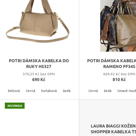
S
P
R
O
D
U
K
POTRI DÁMSKA KABELKA DO
POTRI DÁMSKA KABELK
T
RUKY H5327
RAMENO PF345
Ů
570,25 Kč bez DPH
669,42 Kč bez DPH
690 Kč
810 Kč
béžová
černá
koňaková
šedá
tmavě béžová
černá
šedá
tmavě hnedá
tmavě mod
t
NOVINKA
LAURA BIAGGI KOŽE
SHOPPER KABELKA TS