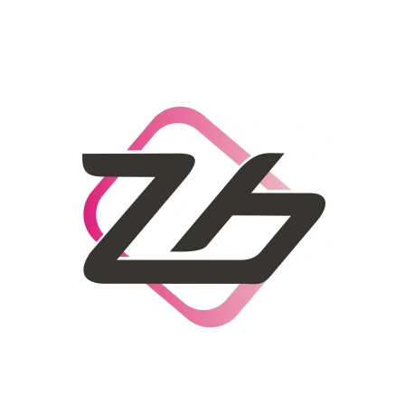
CO POTŘEBUJETE NAJÍT?
HLEDAT
DOPORUČUJEME
DÁMSKÝ SLAMĚNÝ KLOBOUK CZ25278
LETNÍ KABELKA 