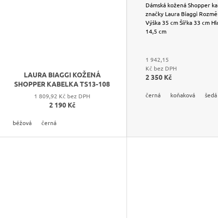
6681
Dámská kožená Shopper ka
značky Laura Biaggi Rozmě
Výška 35 cm Šířka 33 cm H
14,5 cm
1 942,15
Kč bez DPH
LAURA BIAGGI KOŽENÁ
2 350 Kč
SHOPPER KABELKA TS13-108
černá
koňaková
šedá
1 809,92 Kč bez DPH
2 190 Kč
béžová
černá