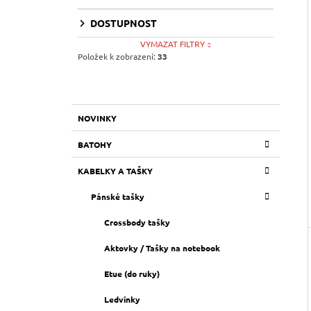
I
DOSTUPNOST
VYMAZAT FILTRY
Položek k zobrazení:
33
K
Přeskočit
NOVINKY
A
kategorie
T
BATOHY
E
G
KABELKY A TAŠKY
O
R
Pánské tašky
I
E
Crossbody tašky
Aktovky / Tašky na notebook
Etue (do ruky)
Ledvinky