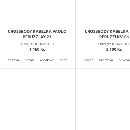
CROSSBODY KABELKA PAOLO
CROSSBODY KABELKA
PERUZZI AY-23
PERUZZI KV-06
1 198,35 Kč bez DPH
1 809,92 Kč bez DP
1 450 Kč
2 190 Kč
béžová
černá
koňaková
šedá
tmavě hnedá
černá
krémová
olivová