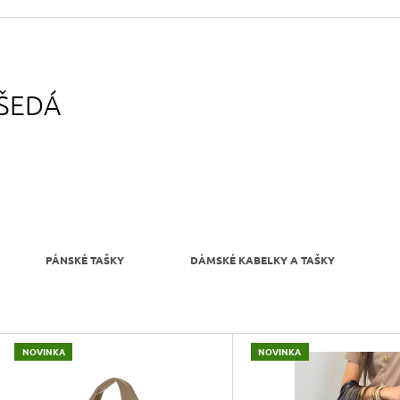
490 Kč
699 Kč
Původně:
590 Kč
Původně:
799 Kč
ŠEDÁ
PÁNSKÉ TAŠKY
DÁMSKÉ KABELKY A TAŠKY
V
NOVINKA
NOVINKA
Ý
P