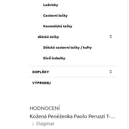
Ledvinky
Cestovní tašky
Kosmetické tašky
dětské tašky
Dětské cestovní tašky / kufry
Dívčí kabelky
DOPLŇKY
VÝPRODEJ
HODNOCENÍ
Kožená Peněženka Paolo Peruzzi T-12 Shine
Dagmar
|
Hodnocení produktu je 5 z 5 hvězdiček.