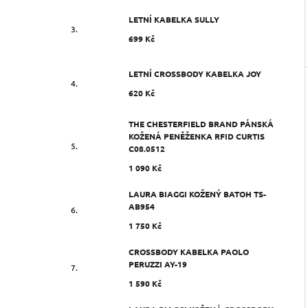
LETNÍ KABELKA SULLY
699 Kč
LETNÍ CROSSBODY KABELKA JOY
620 Kč
THE CHESTERFIELD BRAND PÁNSKÁ
KOŽENÁ PENĚŽENKA RFID CURTIS
C08.0512
1 090 Kč
LAURA BIAGGI KOŽENÝ BATOH TS-
AB954
1 750 Kč
CROSSBODY KABELKA PAOLO
PERUZZI AY-19
1 590 Kč