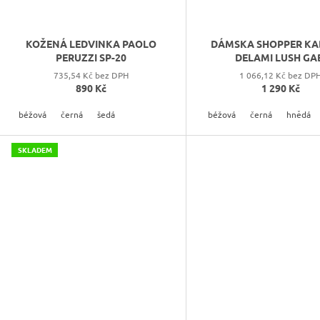
KOŽENÁ LEDVINKA PAOLO
DÁMSKA SHOPPER KA
PERUZZI SP-20
DELAMI LUSH GA
735,54 Kč bez DPH
1 066,12 Kč bez DP
890 Kč
1 290 Kč
béžová
černá
šedá
béžová
černá
hnědá
SKLADEM