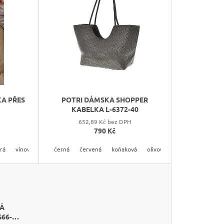
N
Í
P
R
O
D
U
K
A PŘES
POTRI DÁMSKA SHOPPER
T
KABELKA L-6372-40
Ů
652,89 Kč bez DPH
790 Kč
rá
mavě modrá
vínová
vínová
černá
červená
koňaková
olivová
šedá
tmavě h
NÁ
66-