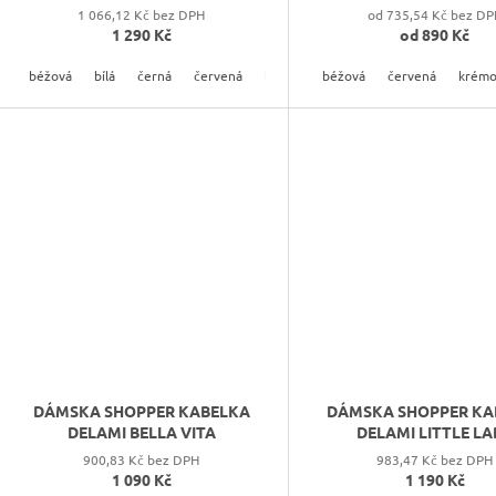
1 066,12 Kč bez DPH
od 735,54 Kč bez DP
1 290 Kč
od
890 Kč
béžová
bílá
černá
červená
hnědá
béžová
krémová
červená
modrá
krémo
růžov
DÁMSKA SHOPPER KABELKA
DÁMSKA SHOPPER KA
DELAMI BELLA VITA
DELAMI LITTLE LA
900,83 Kč bez DPH
983,47 Kč bez DPH
1 090 Kč
1 190 Kč