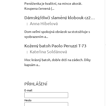
Peněženka je kvalitní, na mince akorát.
Koupena červená (...
Dámský/dívčí slaměný klobouk cz24138
Anna Hibelová
|
Hodnocení produktu je 5 z 5 hvězdiček.
Dom veľmi spokojná obrázok sa stotožňuje s
vyobrazením a...
Kožený batoh Paolo Peruzzi T-73
Kateřina Soldánová
|
Hodnocení produktu je 5 z 5 hvězdiček.
Moc krásný batoh, dobře drží na zádech. Díky
kapsám a...
PŘIHLÁŠENÍ
E-mail
Heslo