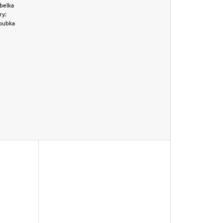
belka
ry:
loubka