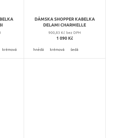
BELKA
DÁMSKA SHOPPER KABELKA
BI
DELAMI CHARMELLE
H
900,83 Kč bez DPH
1 090 Kč
krémová
šedá
hnědá
krémová
šedá