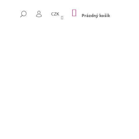
NÁKUPNÍ
HLEDAT
CZK
KOŠÍK
Prázdný košík
PŘIHLÁŠENÍ
Následující
SULLY