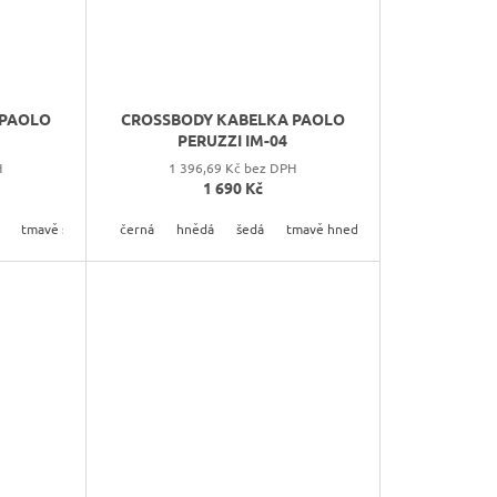
 PAOLO
CROSSBODY KABELKA PAOLO
PERUZZI IM-04
H
1 396,69 Kč bez DPH
1 690 Kč
tmavě šedá
černá
hnědá
šedá
tmavě hnedá
tyrkysová