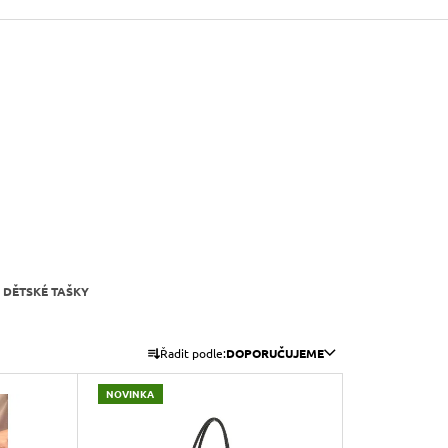
DĚTSKÉ TAŠKY
Ř
Řadit podle:
DOPORUČUJEME
A
Z
NOVINKA
E