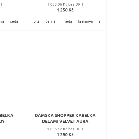
H
1 033,06 Kč bez DPH
1 250 Kč
vá
á
šedá
šedá
tmavě šedá
bílá
černá
hnědá
krémová
růžová
šedá
tmav
BELKA
DÁMSKA SHOPPER KABELKA
DY
DELAMI VELVET AURA
1 066,12 Kč bez DPH
1 290 Kč