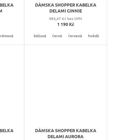
BELKA
DÁMSKA SHOPPER KABELKA
M
DELAMI GINNIE
983,47 Kč bez DPH
1 190 Kč
krémová
tmavě šedá
růžová
béžová
šedá
tmavě šedá
černá
červená
hnědá
krémová
modrá
BELKA
DÁMSKA SHOPPER KABELKA
DELAMI AURORA