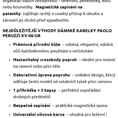
organizaci vašich nezbytností – telefonu, peněženky, klíčů
nebo kosmetiky.
Magnetické zapínání na
patentky
zajišťuje rychlý a snadný přístup k obsahu a
zároveň jej chrání před vypadnutím.
NEJDŮLEŽITĚJŠÍ VÝHODY DÁMSKÉ KABELKY PAOLO
PERUZZI KV-06-GR
Prémiová přírodní kůže
– odolná, elegantní, odolná
vůči každodennímu používání a nečistotám
Nastavitelný crossbody popruh
– ideální pro nošení
na rameni nebo přes tělo
Dekorativní úprava popruhu
– unikátní design, který
odlišuje tento model od ostatních tašek přes rameno
1 přihrádka + 3 kapsy
– perfektní uspořádání
drobných předmětů
Bezpečné zapínání
– praktická magnetická spona
Univerzální olivová barva
– vhodná pro ležérní i