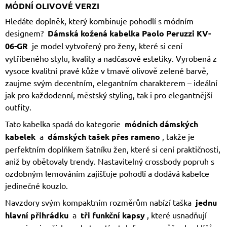
MÓDNÍ OLIVOVÉ VERZI
Hledáte doplněk, který kombinuje pohodlí s módním
designem?
Dámská kožená kabelka Paolo Peruzzi KV-
06-GR
je model vytvořený pro ženy, které si cení
vytříbeného stylu, kvality a nadčasové estetiky. Vyrobená z
vysoce kvalitní pravé kůže v tmavě olivově zelené barvě,
zaujme svým decentním, elegantním charakterem – ideální
jak pro každodenní, městský styling, tak i pro elegantnější
outfity.
Tato kabelka spadá do kategorie
módních dámských
kabelek
a
dámských tašek přes rameno
, takže je
perfektním doplňkem šatníku žen, které si cení praktičnosti,
aniž by obětovaly trendy. Nastavitelný crossbody popruh s
ozdobným lemováním zajišťuje pohodlí a dodává kabelce
jedinečné kouzlo.
Navzdory svým kompaktním rozměrům nabízí taška
jednu
hlavní přihrádku
a
tři funkční kapsy
, které usnadňují