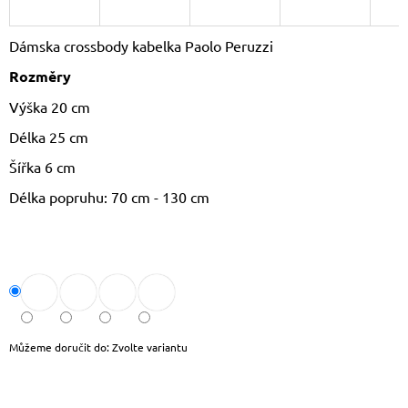
J
E
Dámska crossbody kabelka Paolo Peruzzi
M
E
Rozměry
Výška 20 cm
LAURA
BIAGGI
Délka 25 cm
KOŽENÁ
CROSSBODY
Šířka 6 cm
KABELKA
TS64-
Délka popruhu: 70 cm - 130 cm
15
1
490
Kč
Původně:
1
790
Kč
Můžeme doručit do:
Zvolte variantu