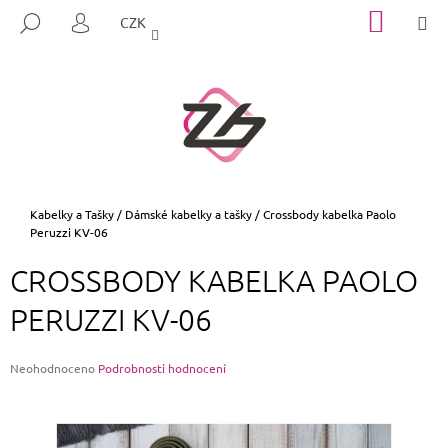
K
Přejít
NÁKUP
M
HLEDAT
CZK
na
KOŠÍK
O
PŘIHLÁŠENÍ
ZPĚT
ZPĚT
obsah
Š
Í
C
K
O
P
O
T
Domů
Kabelky a Tašky
/
Dámské kabelky a tašky
/
Crossbody kabelka Paolo
Peruzzi KV-06
Ř
E
CROSSBODY KABELKA PAOLO
B
PERUZZI KV-06
U
J
E
Průměrné
Neohodnoceno
Podrobnosti hodnocení
hodnocení
T
produktu
E
je
0,0
N