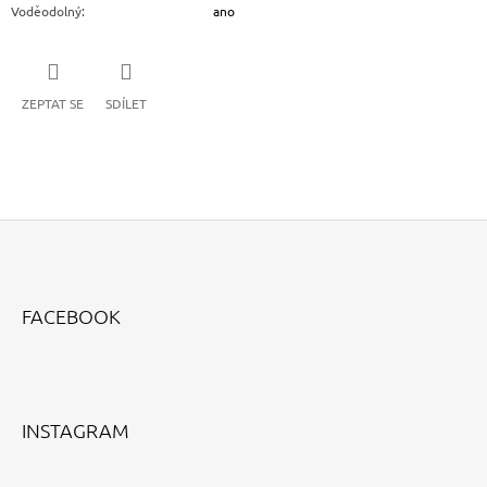
Voděodolný
:
ano
ZEPTAT SE
SDÍLET
Z
Á
FACEBOOK
P
A
T
Í
INSTAGRAM