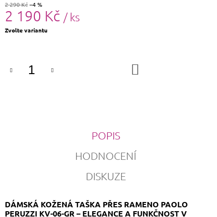
2 290 Kč
–4 %
2 190 Kč
/ ks
Měrná
Zvolte variantu
cena:
DO
KOŠÍKU
POPIS
HODNOCENÍ
DISKUZE
DÁMSKÁ KOŽENÁ TAŠKA PŘES RAMENO PAOLO
PERUZZI KV-06-GR – ELEGANCE A FUNKČNOST V