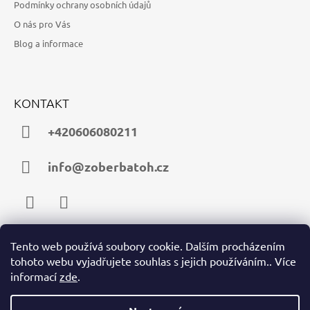
Podmínky ochrany osobních údajů
O nás pro Vás
Blog a informace
KONTAKT
+420606080211
info@zoberbatoh.cz
Facebook
Instagram
Tento web používá soubory cookie. Dalším procházením
tohoto webu vyjadřujete souhlas s jejich používáním.. Více
PŘIJÍMÁME ONLINE PLATBY
informací
zde
.