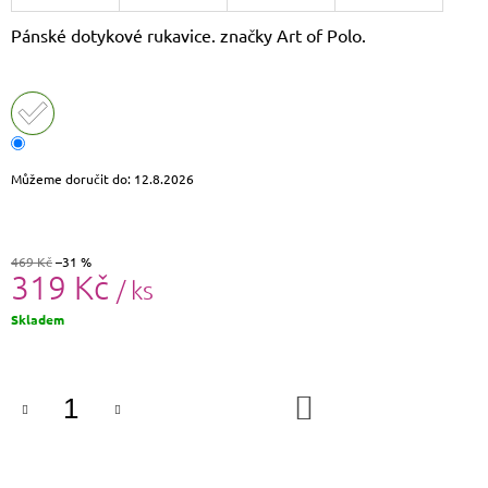
J
Pánské dotykové rukavice. značky Art of Polo.
E
M
E
DÁMSKÝ
KŠILT
CZ26131
Můžeme doručit do:
12.8.2026
355
Kč
Původně:
390
469 Kč
–31 %
Kč
319 Kč
/ ks
Měrná
Skladem
cena:
DO
KOŠÍKU