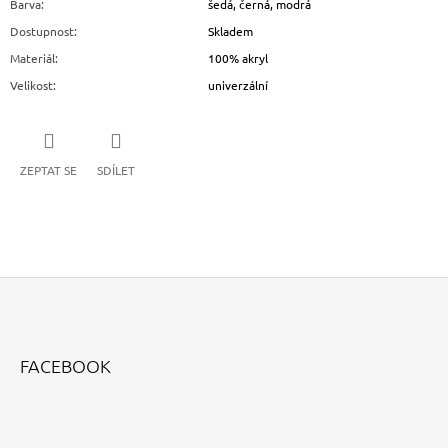
Barva
:
šedá, černá, modrá
Dostupnost
:
Skladem
Materiál
:
100% akryl
Velikost
:
univerzální
ZEPTAT SE
SDÍLET
Z
Á
FACEBOOK
P
A
T