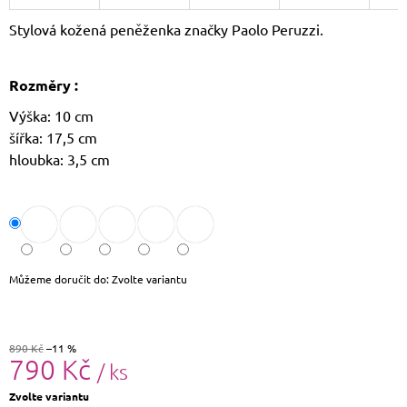
J
Stylová kožená peněženka značky Paolo Peruzzi.
E
M
E
Rozměry :
LAURA
Výška: 10 cm
BIAGGI
šířka: 17,5 cm
KOŽENÝ
BATOH
hloubka: 3,5 cm
TS-
AB954
1
750
Kč
Původně:
1
Můžeme doručit do:
Zvolte variantu
790
Kč
890 Kč
–11 %
790 Kč
/ ks
Měrná
Zvolte variantu