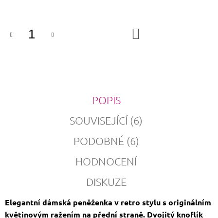
cena:
DO
KOŠÍKU
POPIS
SOUVISEJÍCÍ (6)
PODOBNÉ (6)
HODNOCENÍ
DISKUZE
Elegantní dámská peněženka v retro stylu s originálním
květinovým ražením na přední straně. Dvojitý knoflík