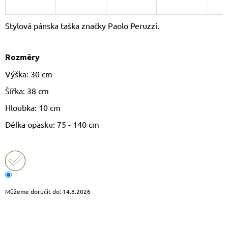
J
E
Stylová pánska taška značky Paolo Peruzzi.
M
E
Rozměry
LETNÍ
CROSSBODY
Výška: 30 cm
KABELKA
JOY
Šířka: 38 cm
620
Hloubka: 10 cm
Kč
Původně:
Délka opasku: 75 - 140 cm
799
Kč
Můžeme doručit do:
14.8.2026