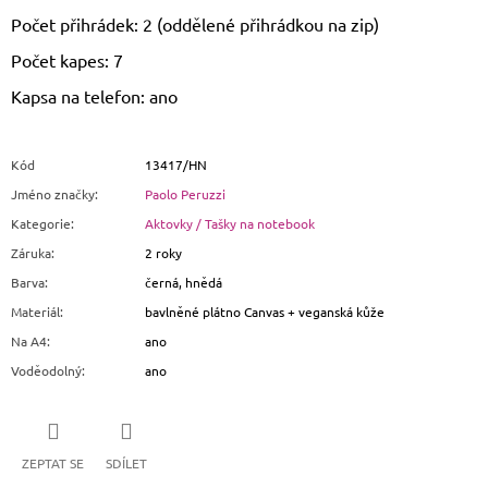
Počet přihrádek: 2 (oddělené přihrádkou na zip)
Počet kapes: 7
Kapsa na telefon: ano
Kód
13417/HN
Jméno značky
:
Paolo Peruzzi
Kategorie
:
Aktovky / Tašky na notebook
Záruka
:
2 roky
Barva
:
černá, hnědá
Materiál
:
bavlněné plátno Canvas + veganská kůže
Na A4
:
ano
Voděodolný
:
ano
ZEPTAT SE
SDÍLET