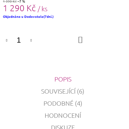
1 390 Kč
–7 %
1 290 Kč
/ ks
Měrná
Objednáno u Dodavatele(7dní.)
cena:
DO
KOŠÍKU
POPIS
SOUVISEJÍCÍ (6)
PODOBNÉ (4)
HODNOCENÍ
DISKUZE