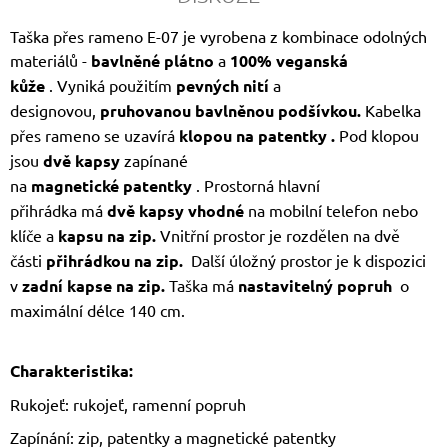
Taška přes rameno E-07 je vyrobena z kombinace odolných
materiálů -
bavlněné plátno
a
100% veganská
kůže
.
Vyniká použitím
pevných nití
a
designovou,
pruhovanou bavlněnou podšívkou.
Kabelka
přes rameno se uzavírá
klopou na patentky
.
Pod klopou
jsou
dvě
kapsy
zapínané
na
magnetické
patentky
. Prostorná
hlavní
přihrádka
má
dvě kapsy
vhodné
na mobilní telefon nebo
klíče a
kapsu na zip.
Vnitřní prostor je rozdělen na dvě
části
přihrádkou na zip.
Další úložný prostor je k dispozici
v
zadní kapse na zip.
Taška má
nastavitelný
popruh
o
maximální délce 140 cm.
Charakteristika:
Rukojeť: rukojeť, ramenní popruh
Zapínání: zip, patentky a magnetické patentky