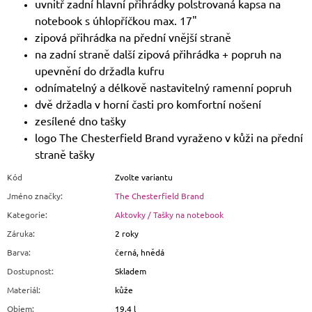
uvnitř zadní hlavní přihrádky polstrovaná kapsa na
notebook s úhlopříčkou max. 17"
zipová přihrádka na přední vnější straně
na zadní straně další zipová přihrádka + popruh na
upevnění do držadla kufru
odnímatelný a délkově nastavitelný ramenní popruh
dvě držadla v horní časti pro komfortní nošení
zesílené dno tašky
logo The Chesterfield Brand vyraženo v kůži na přední
straně tašky
Kód
Zvolte variantu
Jméno značky
:
The Chesterfield Brand
Kategorie
:
Aktovky / Tašky na notebook
Záruka
:
2 roky
Barva
:
černá, hnědá
Dostupnost
:
Skladem
Materiál
:
kůže
Objem
:
19,4 l