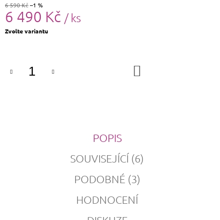
6 590 Kč
–1 %
6 490 Kč
/ ks
Měrná
Zvolte variantu
cena:
DO
KOŠÍKU
POPIS
SOUVISEJÍCÍ (6)
PODOBNÉ (3)
HODNOCENÍ