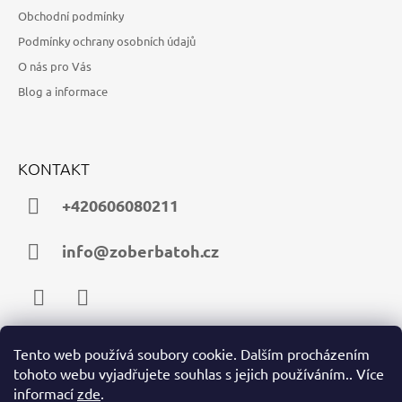
Obchodní podmínky
Podmínky ochrany osobních údajů
O nás pro Vás
Blog a informace
KONTAKT
+420606080211
info@zoberbatoh.cz
Facebook
Instagram
Tento web používá soubory cookie. Dalším procházením
tohoto webu vyjadřujete souhlas s jejich používáním.. Více
PŘIJÍMÁME ONLINE PLATBY
informací
zde
.