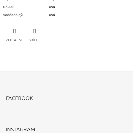
Na A4
:
ano
Voděodolný
:
ano
ZEPTAT SE
SDÍLET
Z
Á
FACEBOOK
P
A
T
Í
INSTAGRAM