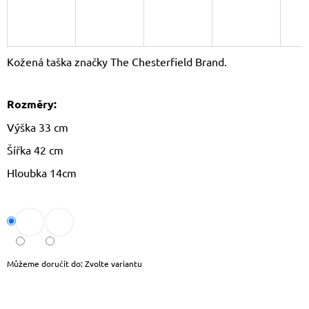
J
E
M
E
Kožená taška značky The Chesterfield Brand.
LAURA
BIAGGI
Rozměry:
KOŽENÝ
BATOH
Výška 33 cm
TS-
AB954
Šířka 42 cm
1
750
Hloubka 14cm
Kč
Původně:
1
790
Kč
Můžeme doručit do:
Zvolte variantu