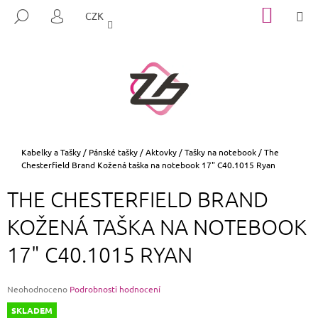
K
Přejít
NÁKUP
M
HLEDAT
CZK
na
KOŠÍK
O
PŘIHLÁŠENÍ
ZPĚT
ZPĚT
obsah
Š
Í
C
K
O
P
O
T
Domů
Kabelky a Tašky
/
Pánské tašky
/
Aktovky / Tašky na notebook
/
The
Chesterfield Brand Kožená taška na notebook 17" C40.1015 Ryan
Ř
E
THE CHESTERFIELD BRAND
B
KOŽENÁ TAŠKA NA NOTEBOOK
U
J
17" C40.1015 RYAN
E
T
Průměrné
Neohodnoceno
Podrobnosti hodnocení
E
hodnocení
SKLADEM
N
produktu