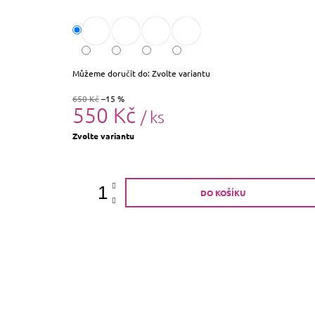
Můžeme doručit do:
Zvolte variantu
650 Kč
–15 %
550 Kč
/ ks
Měrná
Zvolte variantu
cena:
DO KOŠÍKU