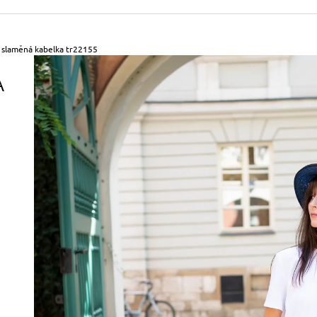
490 Kč
699 Kč
Původně:
590 Kč
Původně:
799 Kč
 slaměná kabelka tr22155
A