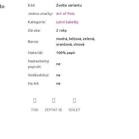
Kód
Zvolte variantu
to
Jméno značky
:
Art of Polo
Kategorie
:
Letní kabelky
Záruka
:
2 roky
modrá, béžová, zelená,
Barva
:
oranžová, vínová
Materiál
:
100% papír
Nastavitelný
ne
popruh
:
Voděodolný
:
ne
Na A4
:
ne
TISK
ZEPTAT SE
SDÍLET