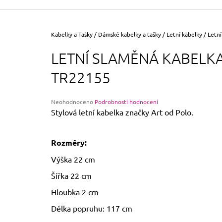
355 Kč
Původně:
390 Kč
Domů
Kabelky a Tašky
/
Dámské kabelky a tašky
/
Letní kabelky
/
Letní
LETNÍ SLAMĚNÁ KABELK
TR22155
Průměrné
Neohodnoceno
Podrobnosti hodnocení
hodnocení
Stylová letní kabelka značky Art od Polo.
produktu
je
0,0
Rozměry:
z
5
Výška 22 cm
hvězdiček.
Šířka 22 cm
Hloubka 2 cm
Délka popruhu: 117 cm