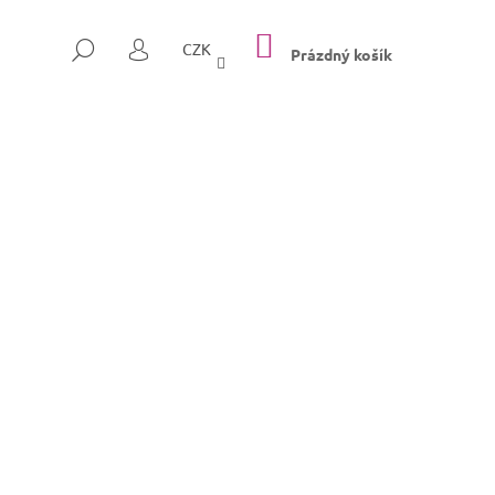
NÁKUPNÍ
HLEDAT
CZK
KOŠÍK
Prázdný košík
PŘIHLÁŠENÍ
Následující
SULLY