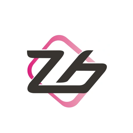
CO POTŘEBUJETE NAJÍT?
HLEDAT
DOPORUČUJEME
DÁMSKÝ SLAMĚNÝ KLOBOUK CZ25278
LETNÍ KABELKA 