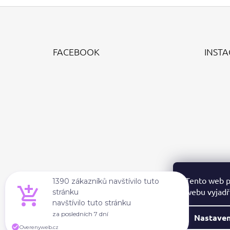
Z
Á
FACEBOOK
INST
P
A
T
Í
Tento web p
1390 zákazníků navštívilo tuto
webu vyjadřu
stránku
navštívilo tuto stránku
za posledních 7 dní
Nastaven
Overenyweb.cz