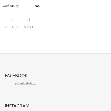
Voděodolný
:
ano
ZEPTAT SE
SDÍLET
Z
Á
FACEBOOK
P
zoberbatoh.cz
A
T
Í
INSTAGRAM