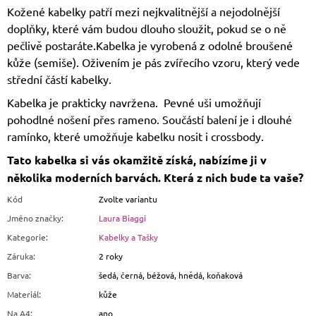
Kožené kabelky patří mezi nejkvalitnější a nejodolnější
doplňky, které vám budou dlouho sloužit, pokud se o ně
pečlivě postaráte.Kabelka je vyrobená z odolné broušené
kůže (semiše). Oživením je pás zvířecího vzoru, který vede
střední částí kabelky.
Kabelka je prakticky navržena. Pevné uši umožňují
pohodlné nošení přes rameno. Součástí balení je i dlouhé
ramínko, které umožňuje kabelku nosit i crossbody.
Tato kabelka si vás okamžitě získá, nabízíme ji v
několika moderních barvách. Která z nich bude ta vaše?
Kód
Zvolte variantu
Jméno značky
:
Laura Biaggi
Kategorie
:
Kabelky a Tašky
Záruka
:
2 roky
Barva
:
šedá, černá, béžová, hnědá, koňaková
Materiál
:
kůže
Na A4
:
ano