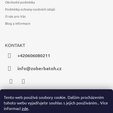
Obchodní podmínky
Podmínky ochrany osobních údajů
O nás pro Vás
Blog a informace
KONTAKT
+420606080211
info@zoberbatoh.cz
Facebook
Instagram
Tento web používá soubory cookie. Dalším procházením
tohoto webu vyjadřujete souhlas s jejich používáním.. Více
PŘIJÍMÁME ONLINE PLATBY
informací
zde
.