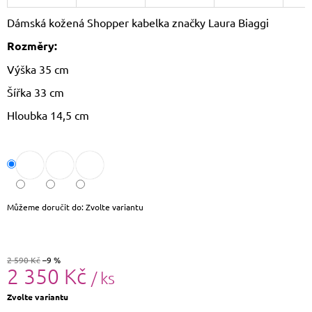
J
Dámská kožená Shopper kabelka značky Laura Biaggi
E
M
Rozměry:
E
Výška 35 cm
DÁMSKÝ
Šířka 33 cm
SLAMĚNÝ
KLOBOUK
Hloubka 14,5 cm
CZ25278
490
Kč
Původně:
590
Kč
Můžeme doručit do:
Zvolte variantu
2 590 Kč
–9 %
2 350 Kč
/ ks
Měrná
Zvolte variantu
cena: