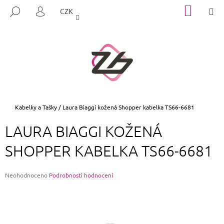
K
Přejít
NÁKUP
M
HLEDAT
CZK
na
KOŠÍK
O
PŘIHLÁŠENÍ
ZPĚT
ZPĚT
obsah
Š
Í
C
K
O
P
O
T
Domů
Kabelky a Tašky
/
Laura Biaggi kožená Shopper kabelka TS66-6681
Ř
LAURA BIAGGI KOŽENÁ
E
B
SHOPPER KABELKA TS66-6681
U
J
Průměrné
Neohodnoceno
Podrobnosti hodnocení
E
hodnocení
produktu
T
je
E
0,0
z
N