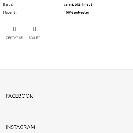
Barva
:
černá, bílá, hnědá
Materiál
:
100% polyester
ZEPTAT SE
SDÍLET
Z
Á
FACEBOOK
P
A
T
Í
INSTAGRAM