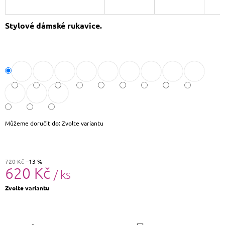
J
E
Stylové dámské rukavice.
M
E
DÁMSKÝ
KŠILT
CZ26131
355
Kč
Původně:
390
Kč
Můžeme doručit do:
Zvolte variantu
720 Kč
–13 %
620 Kč
/ ks
Měrná
Zvolte variantu
cena: