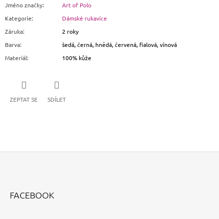
Jméno značky
:
Art of Polo
Kategorie
:
Dámské rukavice
Záruka
:
2 roky
Barva
:
šedá, černá, hnědá, červená, fialová, vínová
Materiál
:
100% kůže
ZEPTAT SE
SDÍLET
Z
Á
FACEBOOK
P
A