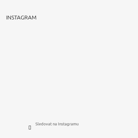
T
Í
INSTAGRAM
Sledovat na Instagramu