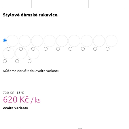
J
E
Stylové dámské rukavice.
M
E
DÁMSKÝ
SLAMĚNÝ
KLOBOUK
CZ25278
490
Kč
Původně:
590
Můžeme doručit do:
Zvolte variantu
Kč
720 Kč
–13 %
620 Kč
/ ks
Měrná
Zvolte variantu
cena: