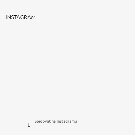
T
Í
INSTAGRAM
Sledovat na Instagramu