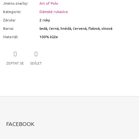
Jméno značky
:
Art of Polo
Kategorie
:
Dámské rukavice
Záruka
:
2 roky
Barva
:
šedá, černá, hnědá, červená, fialová, vínová
Materiál
:
100% kůže
ZEPTAT SE
SDÍLET
Z
Á
FACEBOOK
P
A