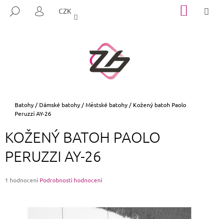
K
Přejít
NÁKUP
M
HLEDAT
CZK
na
KOŠÍK
O
PŘIHLÁŠENÍ
ZPĚT
ZPĚT
obsah
Š
Í
C
K
O
P
O
T
Domů
Batohy
/
Dámské batohy
/
Městské batohy
/
Kožený batoh Paolo
Peruzzi AY-26
Ř
E
KOŽENÝ BATOH PAOLO
B
PERUZZI AY-26
U
J
E
Průměrné
1 hodnocení
Podrobnosti hodnocení
hodnocení
T
produktu
E
je
5,0
N