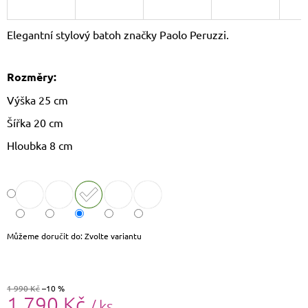
J
E
Elegantní stylový batoh značky Paolo Peruzzi.
M
E
Rozměry:
CROSSBODY
KABELKA
Výška 25 cm
PAOLO
PERUZZI
Šířka 20 cm
AY-
19
Hloubka 8 cm
1
590
Kč
Původně:
1
690
Kč
Můžeme doručit do:
Zvolte variantu
1 990 Kč
–10 %
1 790 Kč
/ ks