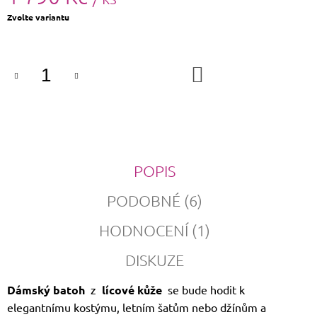
Měrná
Zvolte variantu
cena:
DO
KOŠÍKU
POPIS
PODOBNÉ (6)
HODNOCENÍ (1)
DISKUZE
Dámský
batoh
z
lícové kůže
se bude hodit k
elegantnímu kostýmu, letním šatům nebo džínům a