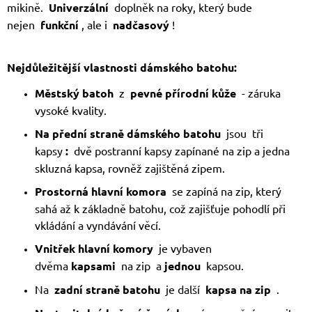
mikině.
Univerzální
doplněk na roky, který bude
nejen
funkční
, ale i
nadčasový
!
Nejdůležitější vlastnosti dámského batohu:
Městský batoh
z
pevné přírodní kůže
- záruka
vysoké kvality.
Na přední straně dámského batohu
jsou tři
kapsy
:
dvě postranní kapsy zapínané na zip a jedna
skluzná kapsa, rovněž zajištěná zipem.
Prostorná hlavní komora
se zapíná na zip, který
sahá až k základně batohu, což zajišťuje pohodlí při
vkládání a vyndávání věcí.
Vnitřek hlavní komory
je vybaven
dvěma
kapsami
na zip a
jednou
kapsou.
Na
zadní straně batohu
je další
kapsa na zip
.