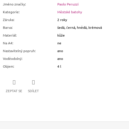
Jméno značky
:
Paolo Peruzzi
Kategorie
:
Městské batohy
Záruka
:
2 roky
Barva
:
šedá, černá, hnědá, krémová
Materiál
:
kůže
Na A4
:
ne
Nastavitelný popruh
:
ano
Voděodolný
:
ano
Objem
:
4 l
ZEPTAT SE
SDÍLET