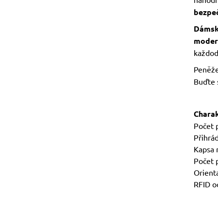
bezpe
Dámsk
modern
každod
Peněže
Buďte 
Charak
Počet p
Přihrá
Kapsa 
Počet 
Orienta
RFID o