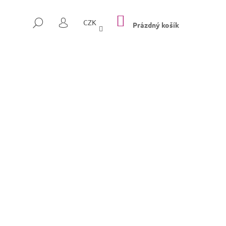
NÁKUPNÍ
HLEDAT
CZK
KOŠÍK
Prázdný košík
PŘIHLÁŠENÍ
Následující
SULLY