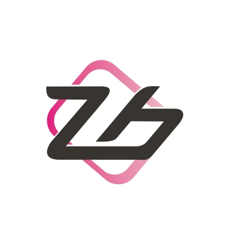
CO POTŘEBUJETE NAJÍT?
HLEDAT
DOPORUČUJEME
DÁMSKÝ SLAMĚNÝ KLOBOUK CZ25278
LETNÍ KABELKA 