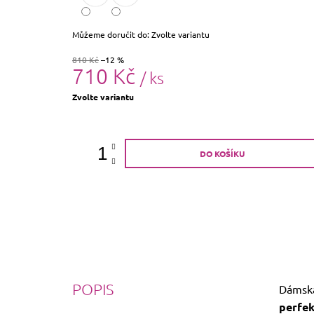
Můžeme doručit do:
Zvolte variantu
810 Kč
–12 %
710 Kč
/ ks
Měrná
Zvolte variantu
cena:
DO KOŠÍKU
POPIS
Dámsk
perfek