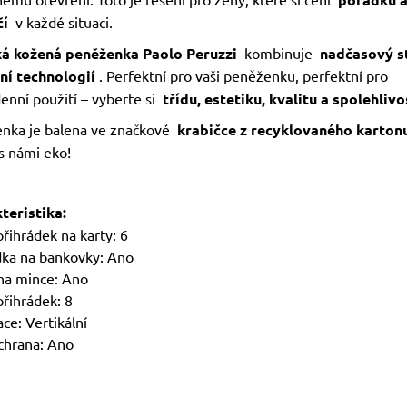
čí
v každé situaci.
á kožená peněženka Paolo Peruzzi
kombinuje
nadčasový st
í technologií
. Perfektní pro vaši peněženku, perfektní pro
enní použití – vyberte si
třídu, estetiku, kvalitu a spolehlivo
nka je balena ve značkové
krabičce
z recyklovaného karton
s námi eko!
teristika:
řihrádek na karty: 6
dka na bankovky: Ano
na mince: Ano
přihrádek: 8
ce: Vertikální
chrana: Ano