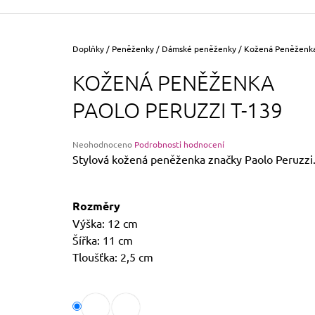
355 Kč
Původně:
390 Kč
Domů
Doplňky
/
Peněženky
/
Dámské peněženky
/
Kožená Peněženka
KOŽENÁ PENĚŽENKA
PAOLO PERUZZI T-139
Průměrné
Neohodnoceno
Podrobnosti hodnocení
hodnocení
Stylová kožená peněženka značky Paolo Peruzzi
produktu
je
0,0
Rozměry
z
5
Výška: 12 cm
hvězdiček.
Šířka: 11 cm
Tloušťka: 2,5 cm