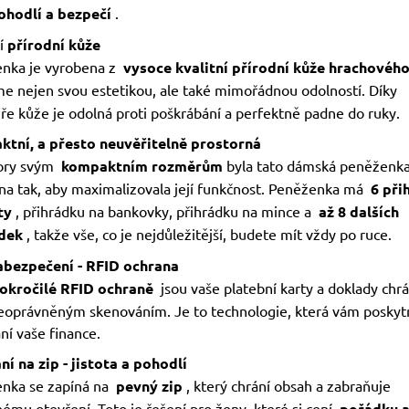
pohodlí a bezpečí
.
í
přírodní kůže
nka je vyrobena z
vysoce kvalitní přírodní kůže hrachového
e nejen svou estetikou, ale také mimořádnou odolností. Díky
ře kůže je odolná proti poškrábání a perfektně padne do ruky.
tní, a přesto neuvěřitelně prostorná
ory svým
kompaktním rozměrům
byla tato dámská peněženk
na tak, aby maximalizovala její funkčnost. Peněženka má
6 při
ty
, přihrádku na bankovky, přihrádku na mince a
až 8 dalších
dek
, takže vše, co je nejdůležitější, budete mít vždy po ruce.
abezpečení - RFID ochrana
okročilé RFID ochraně
jsou vaše platební karty a doklady chr
eoprávněným skenováním. Je to technologie, která vám poskytn
ní vaše finance.
ní na zip - jistota a pohodlí
nka se zapíná na
pevný zip
, který chrání obsah a zabraňuje
ému otevření. Toto je řešení pro ženy, které si cení
pořádku 