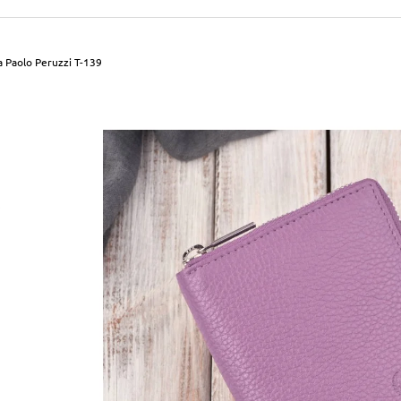
490 Kč
699 Kč
Původně:
590 Kč
Původně:
799 Kč
 Paolo Peruzzi T-139
.