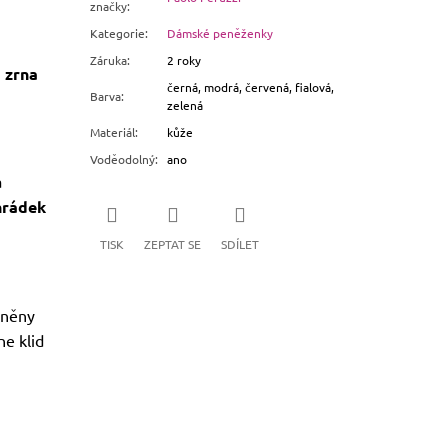
značky
:
Kategorie
:
Dámské peněženky
Záruka
:
2 roky
 zrna
černá, modrá, červená, fialová,
Barva
:
zelená
Materiál
:
kůže
Voděodolný
:
ano
a
hrádek
TISK
ZEPTAT SE
SDÍLET
áněny
e klid
a