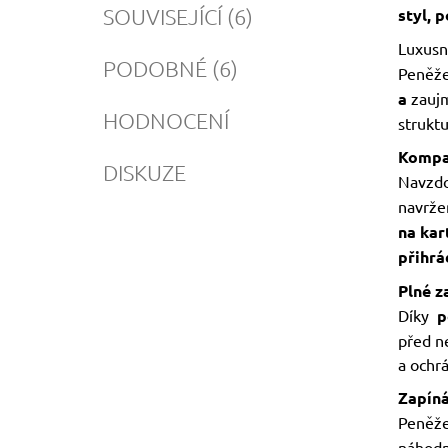
SOUVISEJÍCÍ (6)
styl, 
Luxusn
PODOBNÉ (6)
Peněže
a
zaujm
HODNOCENÍ
struktu
Kompak
DISKUZE
Navzd
navrže
na kar
přihrá
Plné z
Díky
p
před n
a ochrá
Zapíná
Peněže
náhodn