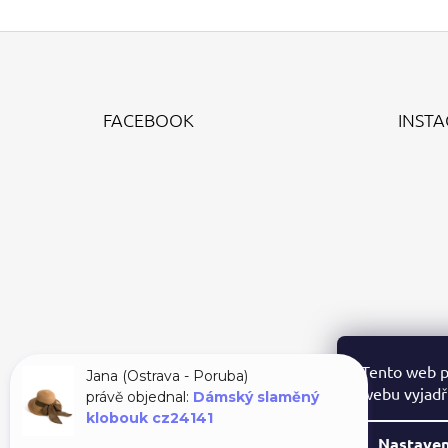
Z
Á
FACEBOOK
INST
P
A
T
Í
Tento web p
Jana (Ostrava - Poruba)
webu vyjadřu
právě objednal:
Dámský slaměný
klobouk cz24141
Nastaven