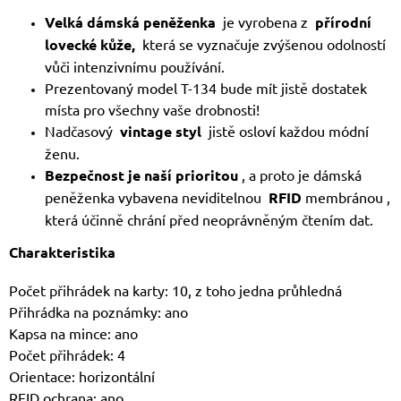
Velká dámská peněženka
je vyrobena z
přírodní
lovecké kůže,
která se vyznačuje zvýšenou odolností
vůči intenzivnímu používání.
Prezentovaný model T-134 bude mít jistě dostatek
místa pro všechny vaše drobnosti!
Nadčasový
vintage styl
jistě osloví každou módní
ženu.
Bezpečnost je naší prioritou
, a proto je dámská
peněženka vybavena neviditelnou
RFID
membránou ,
která účinně chrání před neoprávněným čtením dat.
Charakteristika
Počet přihrádek na karty: 10, z toho jedna průhledná
Přihrádka na poznámky: ano
Kapsa na mince: ano
Počet přihrádek: 4
Orientace: horizontální
RFID ochrana: ano