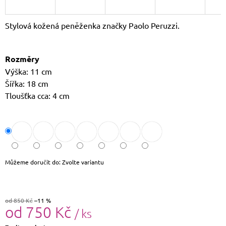
J
E
Stylová kožená peněženka značky Paolo Peruzzi.
M
E
Rozměry
LETNÍ
KABELKA
Výška: 11 cm
SULLY
Šířka: 18 cm
699
Tloušťka cca: 4 cm
Kč
Původně:
799
Kč
Můžeme doručit do:
Zvolte variantu
od 850 Kč
–11 %
od
750 Kč
/ ks