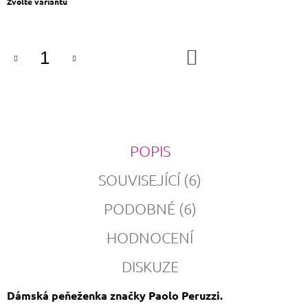
Měrná
Zvolte variantu
cena:
DO
KOŠÍKU
POPIS
SOUVISEJÍCÍ (6)
PODOBNÉ (6)
HODNOCENÍ
DISKUZE
Dám
ská peňeženka značky Paolo Peruzzi.