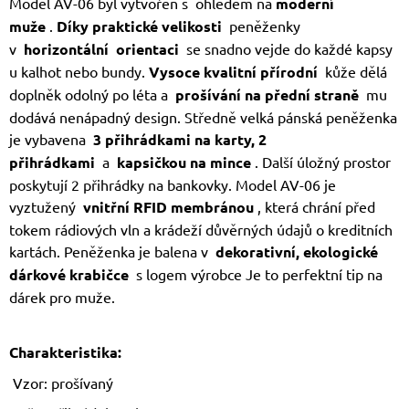
Model AV-06 byl vytvořen s ohledem na
moderní
muže
.
Díky praktické velikosti
peněženky
v
horizontální
orientaci
se snadno vejde do každé kapsy
u kalhot nebo bundy.
Vysoce kvalitní
přírodní
kůže dělá
doplněk odolný po léta a
prošívání na přední straně
mu
dodává nenápadný design. Středně velká pánská peněženka
je vybavena
3 přihrádkami na karty, 2
přihrádkami
a
kapsičkou na mince
. Další úložný prostor
poskytují 2 přihrádky na bankovky. Model AV-06 je
vyztužený
vnitřní
RFID membránou
, která chrání před
tokem rádiových vln a krádeží důvěrných údajů o kreditních
kartách. Peněženka je balena v
dekorativní, ekologické
dárkové krabičce
s logem výrobce Je to perfektní tip na
dárek pro muže.
Charakteristika:
Vzor: prošívaný