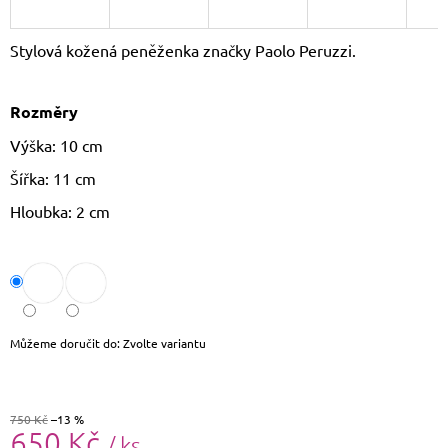
J
E
Stylová kožená peněženka značky Paolo Peruzzi.
M
E
Rozměry
DÁMSKÝ
SLAMĚNÝ
Výška: 10 cm
KLOBOUK
CZ25278
Šířka: 11 cm
490
Hloubka: 2 cm
Kč
Původně:
590
Kč
Můžeme doručit do:
Zvolte variantu
750 Kč
–13 %
650 Kč
/ ks