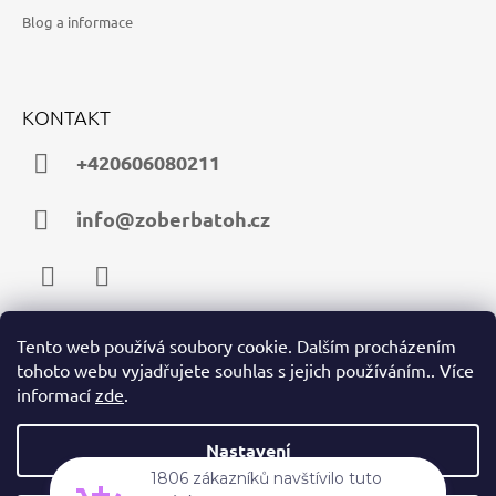
Blog a informace
KONTAKT
+420606080211
info@zoberbatoh.cz
Facebook
Instagram
Tento web používá soubory cookie. Dalším procházením
tohoto webu vyjadřujete souhlas s jejich používáním.. Více
PŘIJÍMÁME ONLINE PLATBY
informací
zde
.
Nastavení