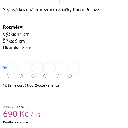
J
Stylová kožená peněženka značky Paolo Peruzzi.
E
M
E
Rozměry:
LETNÍ
Výška: 11 cm
KABELKA
Šířka: 9 cm
SULLY
Hloubka: 2 cm
699
Kč
Původně:
799
Kč
Můžeme doručit do:
Zvolte variantu
790 Kč
–12 %
690 Kč
/ ks
Měrná
Zvolte variantu
cena: