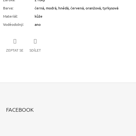
Barva
:
černá, modrá, hnědá, červená, oranžová, tyrkysová
Materiál
:
kůže
Voděodolný
:
ano
ZEPTAT SE
SDÍLET
Z
Á
FACEBOOK
P
A
T