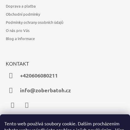
Doprava a platba
Obchodní podmínky
Podmínky ochrany osobních údajů
O nás pro Vás
Blog a informace
KONTAKT
+420606080211
info@zoberbatoh.cz
Facebook
Instagram
Tento web používá soubory cookie. Dalším procházením
tohoto webu vyjadřujete souhlas s jejich používáním.. Více