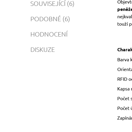
Objevt
SOUVISEJÍCÍ (6)
peněž
nejkval
PODOBNÉ (6)
touží 
HODNOCENÍ
DISKUZE
Charak
Barva k
Orienta
RFID o
Kapsa 
Počet s
Počet 
Zapíná