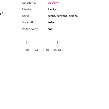
Kategorie
:
Doplňky
Záruka
:
2 roky
eré
Barva
:
černá, červená, zelená
Materiál
:
kůže
Voděodolný
:
ano
TISK
ZEPTAT SE
SDÍLET