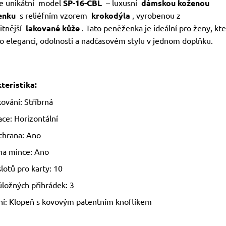
e unikátní model
SP-16-CBL
– luxusní
dámskou koženou
enku
s reliéfním vzorem
krokodýla
, vyrobenou z
itnější
lakované kůže
. Tato peněženka je ideální pro ženy, kt
po eleganci, odolnosti a nadčasovém stylu v jednom doplňku.
teristika:
ování: Stříbrná
ce: Horizontální
chrana: Ano
na mince: Ano
lotů pro karty: 10
úložných přihrádek: 3
ní: Klopeň s kovovým patentním knoflíkem