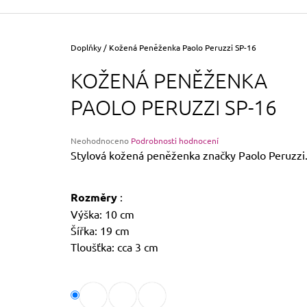
355 Kč
Původně:
390 Kč
Domů
Doplňky
/
Kožená Peněženka Paolo Peruzzi SP-16
KOŽENÁ PENĚŽENKA
PAOLO PERUZZI SP-16
Průměrné
Neohodnoceno
Podrobnosti hodnocení
hodnocení
Stylová kožená peněženka značky Paolo Peruzzi
produktu
je
0,0
Rozměry
:
z
Výška: 10 cm
5
hvězdiček.
Šířka: 19 cm
Tloušťka: cca 3 cm