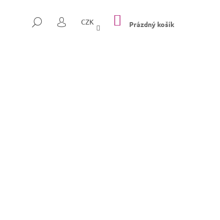
NÁKUPNÍ
HLEDAT
CZK
KOŠÍK
Prázdný košík
PŘIHLÁŠENÍ
Následující
SULLY