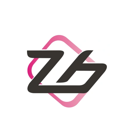
CO POTŘEBUJETE NAJÍT?
HLEDAT
DOPORUČUJEME
DÁMSKÝ SLAMĚNÝ KLOBOUK CZ25278
LETNÍ KABELKA 