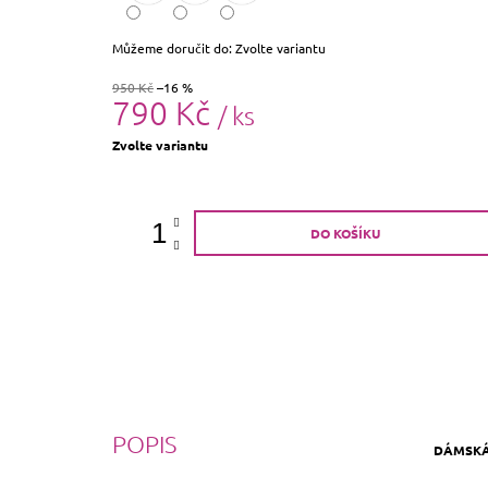
Můžeme doručit do:
Zvolte variantu
950 Kč
–16 %
790 Kč
/ ks
Měrná
Zvolte variantu
cena:
DO KOŠÍKU
POPIS
DÁMSKÁ