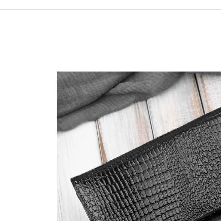
490 Kč
699 Kč
Původně:
590 Kč
Původně:
799 Kč
.