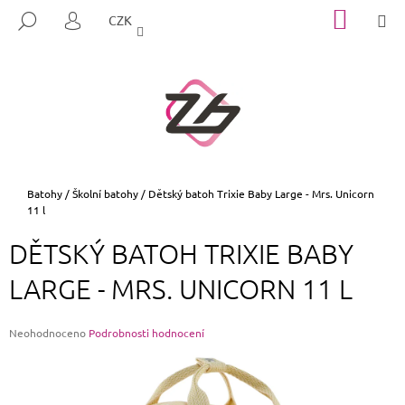
K
Přejít
NÁKUP
M
HLEDAT
CZK
na
KOŠÍK
O
PŘIHLÁŠENÍ
ZPĚT
ZPĚT
obsah
Š
Í
C
K
O
P
O
T
Domů
Batohy
/
Školní batohy
/
Dětský batoh Trixie Baby Large - Mrs. Unicorn
11 l
Ř
E
DĚTSKÝ BATOH TRIXIE BABY
B
LARGE - MRS. UNICORN 11 L
U
J
E
Průměrné
Neohodnoceno
Podrobnosti hodnocení
hodnocení
T
produktu
E
je
0,0
N