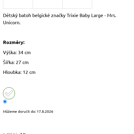
J
E
Dětský batoh belgické značky Trixie Baby Large - Mrs.
M
E
Unicorn.
DÁMSKÝ
SLAMĚNÝ
Rozměry:
KLOBOUK
CZ25278
Výška: 34 cm
490
Šířka: 27 cm
Kč
Původně:
Hloubka: 12 cm
590
Kč
Můžeme doručit do:
17.8.2026