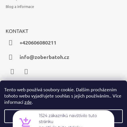
Blog a informace
KONTAKT
+420606080211
info@zoberbatoh.cz
Facebook
Instagram
Tento web používá soubory cookie. Dalším procházením
tohoto webu vyjadřujete souhlas s jejich používáním.. Více
PŘIJÍMÁME ONLINE PLATBY
informací
zde
.
Nastavení
1524 zákazníků navštívilo tuto