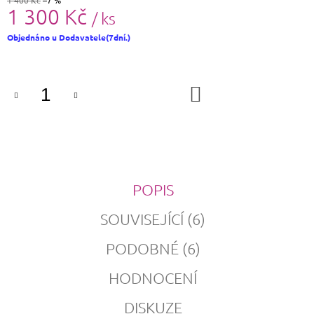
1 400 Kč
–7 %
1 300 Kč
/ ks
Měrná
Objednáno u Dodavatele(7dní.)
cena:
DO
KOŠÍKU
POPIS
SOUVISEJÍCÍ (6)
PODOBNÉ (6)
HODNOCENÍ
DISKUZE