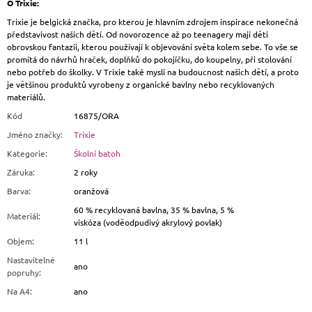
O Trixie:
Trixie je belgická značka, pro kterou je hlavním zdrojem inspirace nekonečná
představivost našich dětí. Od novorozence až po teenagery mají děti
obrovskou fantazii, kterou používají k objevování světa kolem sebe. To vše se
promítá do návrhů hraček, doplňků do pokojíčku, do koupelny, při stolování
nebo potřeb do školky. V Trixie také myslí na budoucnost našich dětí, a proto
je většinou produktů vyrobeny z organické bavlny nebo recyklovaných
materiálů.
Kód
16875/ORA
Jméno značky
:
Trixie
Kategorie
:
Školní batoh
Záruka
:
2 roky
Barva
:
oranžová
60 % recyklovaná bavlna, 35 % bavlna, 5 %
Materiál
:
viskóza (voděodpudivý akrylový povlak)
Objem
:
11 l
Nastavitelné
ano
popruhy
:
Na A4
:
ano