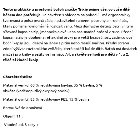
Tento praktický a prostorný batoh značky Trixie pojme vše, co vaše dítě
během dne potřebuje.
Je navržen s ohledem na pohodlí – má ergonomicky
tvarovaná a polstrovaná záda, nastavitelné ramenní popruhy a hrudní pás,
který pomáhá rovnoměrně rozložit váhu. Mezi důmyslné detaily patří vnitřní
síťovaná kapsa na zip, jmenovka a dvě ucha pro snadné nošení v ruce. Přední
kapsa na zip je doplněna reflexními prvky pro větší bezpečnost, zatímco dvě
boční kapsy jsou ideální na láhev s pitím nebo menší svačinu. Přední stranu
zdobí výšivka roztomilého zvířátka, která potěší každé dítě. Batoh má dostatek
místa i pro knihy a sešity ve formátu A4, a
skvěle se hodí pro děti v 1. a 2.
třídě základní školy.
Charakteristika:
Materiál venku: 60 % recyklovaná bavlna, 35 % bavlna, 5 %
viskóza (voděodpudivý akrylový povlak)
Materiál uvnitř: 85 % recyklovaný PES, 15 % bavlna
Barva: Světle oranžová
Objem: 11 l
Vhodné od: 3 roky +