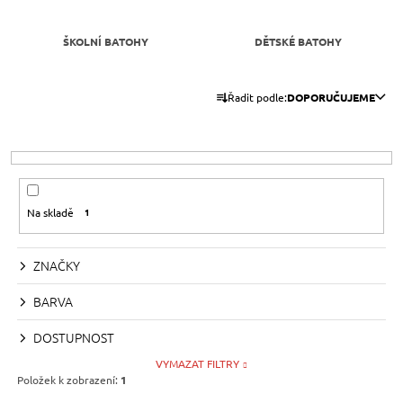
A
J
ŠKOLNÍ BATOHY
DĚTSKÉ BATOHY
Í
Ř
T
Řadit podle:
DOPORUČUJEME
A
?
Z
E
N
Í
HLEDAT
Na skladě
1
P
R
ZNAČKY
O
D
D
O
BARVA
P
U
O
DOSTUPNOST
K
R
VYMAZAT FILTRY
U
T
Položek k zobrazení:
1
Č
Ů
U