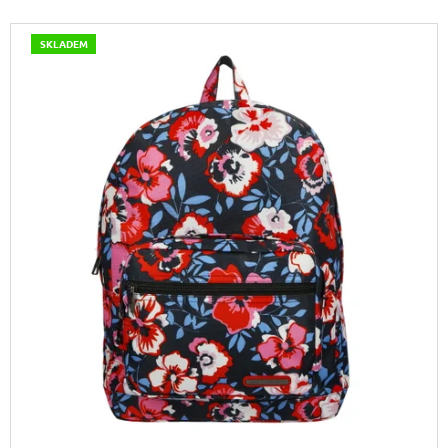
J
V
E
SKLADEM
M
Ý
E
P
I
LETNÍ
S
KABELKA
SULLY
P
699
R
Kč
O
Původně:
799
D
Kč
U
K
T
Ů