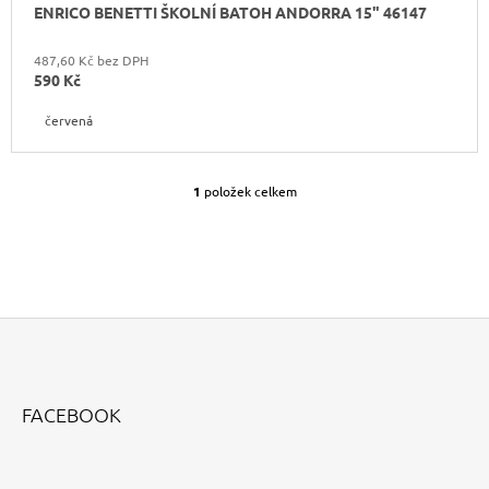
ENRICO BENETTI ŠKOLNÍ BATOH ANDORRA 15" 46147
487,60 Kč bez DPH
590 Kč
červená
1
položek celkem
O
V
L
Á
D
A
C
Í
P
Z
R
Á
V
FACEBOOK
K
P
Y
A
V
T