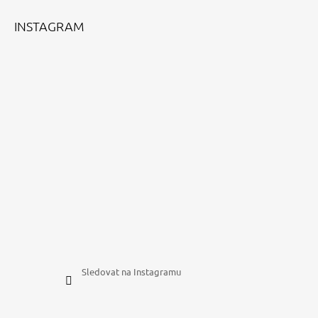
Ý
P
Í
INSTAGRAM
I
S
U
Sledovat na Instagramu