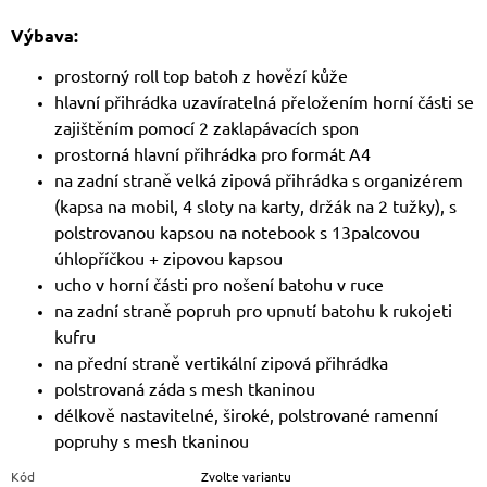
Výbava:
prostorný roll top batoh z hovězí kůže
hlavní přihrádka uzavíratelná přeložením horní části se
zajištěním pomocí 2 zaklapávacích spon
prostorná hlavní přihrádka pro formát A4
na zadní straně velká zipová přihrádka s organizérem
(kapsa na mobil, 4 sloty na karty, držák na 2 tužky), s
polstrovanou kapsou na notebook s 13palcovou
úhlopříčkou + zipovou kapsou
ucho v horní části pro nošení batohu v ruce
na zadní straně popruh pro upnutí batohu k rukojeti
kufru
na přední straně vertikální zipová přihrádka
polstrovaná záda s mesh tkaninou
délkově nastavitelné, široké, polstrované ramenní
popruhy s mesh tkaninou
Kód
Zvolte variantu