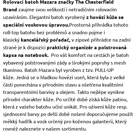
Rolovací batoh Mazara značky The Chesterfield
Brand
zaujme svou velikostí i netradičním rolovacím
uzavíráním. Elegantní batoh vyrobený
z hovězí kůže se
speciální voskovou úpravou.
Prostorná přihrádka tohoto
roll-top batohu bez problémů a snadno pojme i
klasický
kancelářský pořadač,
v zipové přihrádce na zadní
straně je k dispozici
praktický organizér a polstrovaná
kapsa na notebook.
Pro váš komfort na cestách je batoh
vybavený polstrovanými zády a širokými popruhy s mesh
tkaninou. Batoh Mazara byl vyroben z tzv. PULL-UP
kůže. Jedná se o hladkou hovězí useň, která byla z velké
části ponechána v přírodním stavu a ošetřena kvalitními
transparentními barvivy a olejem. Takto nejlépe vynikne
přírodní charakter kůže. Po určité době získá kůže patinu,
která z vašeho batohu učiní unikát. Pro oživení kůže resp.
sjednocení barvy po delší době nošení doporučujeme použít
měkký hadřík a vosk určený pro koženou galanterii, který
rovněž naleznete v našem sortimentu.