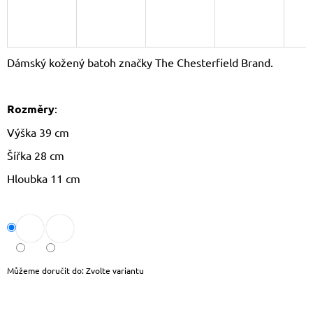
J
E
M
E
Dámský kožený batoh značky The Chesterfield Brand.
DÁMSKÝ
KŠILT
CZ26131
Rozměry
:
355
Výška 39 cm
Kč
Původně:
Šířka 28 cm
390
Kč
Hloubka 11 cm
Můžeme doručit do:
Zvolte variantu