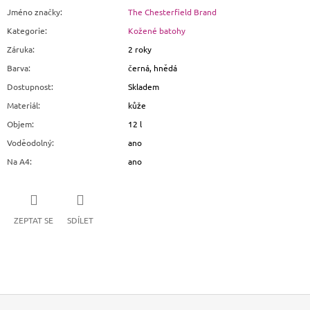
Jméno značky
:
The Chesterfield Brand
Kategorie
:
Kožené batohy
Záruka
:
2 roky
Barva
:
černá, hnědá
Dostupnost
:
Skladem
Materiál
:
kůže
Objem
:
12 l
Voděodolný
:
ano
Na A4
:
ano
ZEPTAT SE
SDÍLET