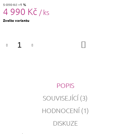
5 090 Kč
–1 %
4 990 Kč
/ ks
Měrná
Zvolte variantu
cena:
DO
KOŠÍKU
POPIS
SOUVISEJÍCÍ (3)
HODNOCENÍ (1)
DISKUZE