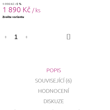
1 990 Kč
–5 %
1 890 Kč
/ ks
Měrná
Zvolte variantu
cena:
DO
KOŠÍKU
POPIS
SOUVISEJÍCÍ (6)
HODNOCENÍ
DISKUZE