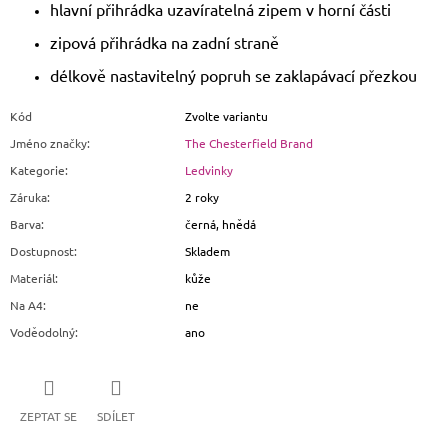
hlavní přihrádka uzavíratelná zipem v horní části
zipová přihrádka na zadní straně
délkově nastavitelný popruh se zaklapávací přezkou
Kód
Zvolte variantu
Jméno značky
:
The Chesterfield Brand
Kategorie
:
Ledvinky
Záruka
:
2 roky
Barva
:
černá, hnědá
Dostupnost
:
Skladem
Materiál
:
kůže
Na A4
:
ne
Voděodolný
:
ano
ZEPTAT SE
SDÍLET