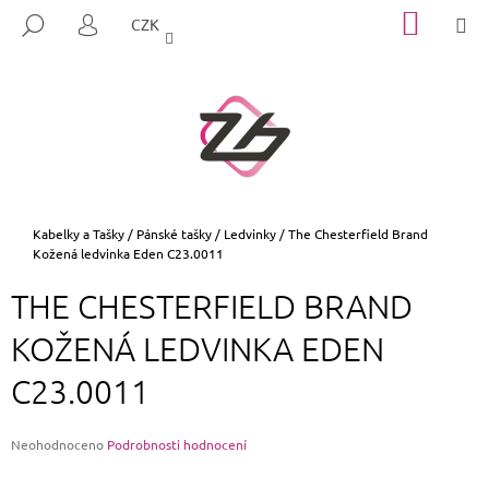
K
Přejít
NÁKUP
M
HLEDAT
CZK
na
KOŠÍK
O
PŘIHLÁŠENÍ
ZPĚT
ZPĚT
obsah
Š
Í
C
K
O
P
O
T
Domů
Kabelky a Tašky
/
Pánské tašky
/
Ledvinky
/
The Chesterfield Brand
Kožená ledvinka Eden C23.0011
Ř
E
THE CHESTERFIELD BRAND
B
KOŽENÁ LEDVINKA EDEN
U
J
C23.0011
E
T
Průměrné
Neohodnoceno
Podrobnosti hodnocení
E
hodnocení
N
produktu