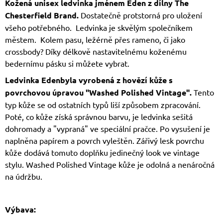
Kožená unisex ledvinka jménem Eden z dílny The
Chesterfield Brand.
Dostatečně protstorná pro uložení
všeho potřebného. Ledvinka je skvělým společníkem
městem. Kolem pasu, ležérně přes rameno, či jako
crossbody? Díky délkově nastavitelnému koženému
bedernímu pásku si můžete vybrat.
Ledvinka Edenbyla vyrobená z hovězí kůže s
povrchovou úpravou "Washed Polished Vintage".
Tento
typ kůže se od ostatních typů liší způsobem zpracování.
Poté, co kůže získá správnou barvu, je ledvinka sešitá
dohromady a "vypraná" ve speciální pračce. Po vysušení je
naplněna papírem a povrch vyleštěn. Zářivý lesk povrchu
kůže dodává tomuto doplňku jedinečný look ve vintage
stylu. Washed Polished Vintage kůže je odolná a nenáročná
na údržbu.
Výbava: