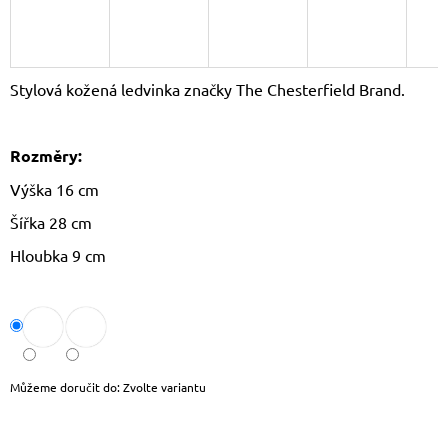
J
E
M
E
Stylová kožená ledvinka značky The Chesterfield Brand.
CROSSBODY
KABELKA
PAOLO
Rozměry:
PERUZZI
AY-
Výška 16 cm
19
Šířka 28 cm
1
590
Hloubka 9 cm
Kč
Původně:
1
690
Kč
Můžeme doručit do:
Zvolte variantu