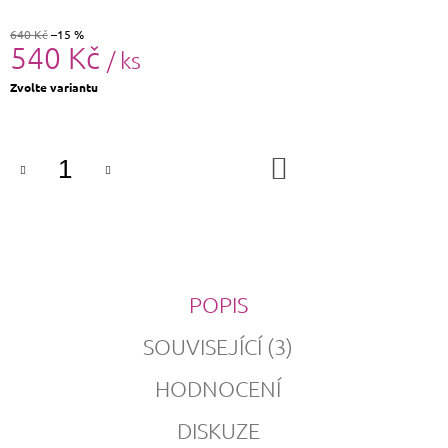
640 Kč
–15 %
540 Kč
/ ks
Měrná
Zvolte variantu
cena:
DO
KOŠÍKU
POPIS
SOUVISEJÍCÍ (3)
HODNOCENÍ
DISKUZE