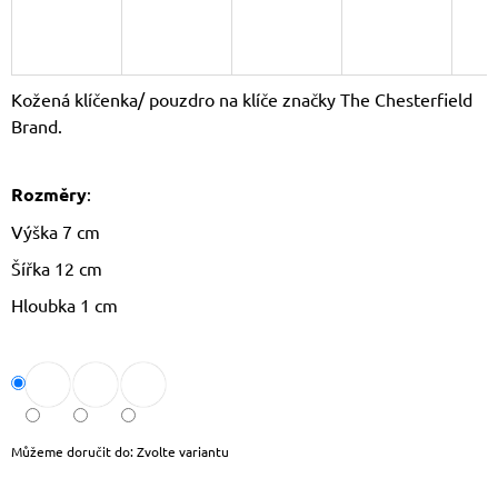
J
E
M
E
Kožená klíčenka/ pouzdro na klíče značky The Chesterfield
Brand.
LAURA
BIAGGI
KOŽENÁ
CROSSBODY
Rozměry
:
KABELKA
TS64-
Výška 7 cm
15
Šířka 12 cm
1
490
Hloubka 1 cm
Kč
Původně:
1
790
Kč
Můžeme doručit do:
Zvolte variantu