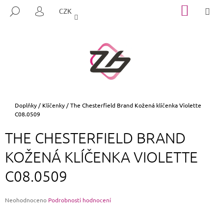
K
Přejít
NÁKUP
M
HLEDAT
CZK
na
KOŠÍK
O
PŘIHLÁŠENÍ
ZPĚT
ZPĚT
obsah
Š
Í
C
K
O
P
O
T
Domů
Doplňky
/
Klíčenky
/
The Chesterfield Brand Kožená klíčenka Violette
C08.0509
Ř
E
THE CHESTERFIELD BRAND
B
KOŽENÁ KLÍČENKA VIOLETTE
U
J
C08.0509
E
T
Průměrné
Neohodnoceno
Podrobnosti hodnocení
E
hodnocení
N
produktu