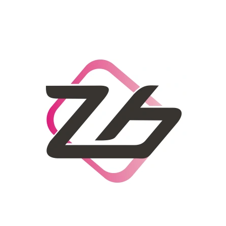
CO POTŘEBUJETE NAJÍT?
HLEDAT
DOPORUČUJEME
DÁMSKÝ SLAMĚNÝ KLOBOUK CZ25278
LETNÍ KABELKA 