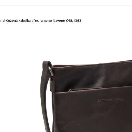
490 Kč
699 Kč
Původně:
590 Kč
Původně:
799 Kč
rand Kožená kabelka přes rameno Navene C48.1363