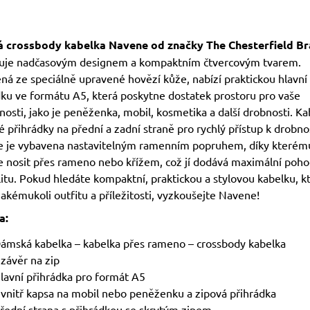
 crossbody kabelka Navene od značky The Chesterfield B
uje nadčasovým designem a kompaktním čtvercovým tvarem.
ná ze speciálně upravené hovězí kůže, nabízí praktickou hlavní
dku ve formátu A5, která poskytne dostatek prostoru pro vaše
osti, jako je peněženka, mobil, kosmetika a další drobnosti. Ka
 přihrádky na přední a zadní straně pro rychlý přístup k drobn
 je vybavena nastavitelným ramenním popruhem, díky kterému
 nosit přes rameno nebo křížem, což jí dodává maximální pohod
litu. Pokud hledáte kompaktní, praktickou a stylovou kabelku, k
jakémukoli outfitu a příležitosti, vyzkoušejte Navene!
a:
ámská kabelka – kabelka přes rameno – crossbody kabelka
závěr na zip
lavní přihrádka pro formát A5
vnitř kapsa na mobil nebo peněženku a zipová přihrádka
řední strana s přihrádkou se skrytým zipem