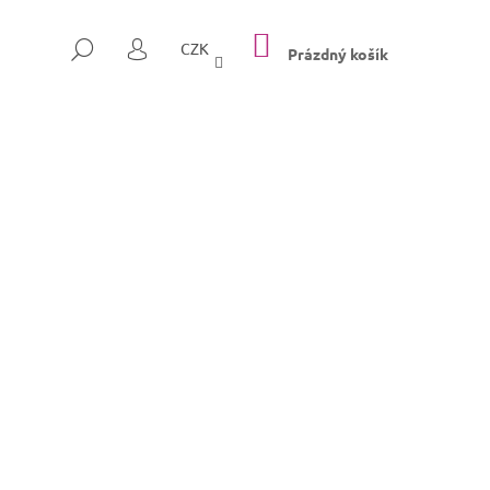
NÁKUPNÍ
HLEDAT
CZK
KOŠÍK
Prázdný košík
PŘIHLÁŠENÍ
Následující
SULLY