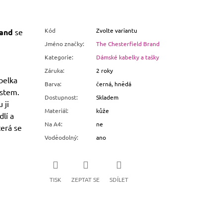
Kód
Zvolte variantu
rand
se
Jméno značky
:
The Chesterfield Brand
Kategorie
:
Dámské kabelky a tašky
Záruka
:
2 roky
belka
Barva
:
černá, hnědá
ostem.
Dostupnost
:
Skladem
 ji
Materiál
:
kůže
lí a
Na A4
:
ne
terá se
Voděodolný
:
ano
TISK
ZEPTAT SE
SDÍLET