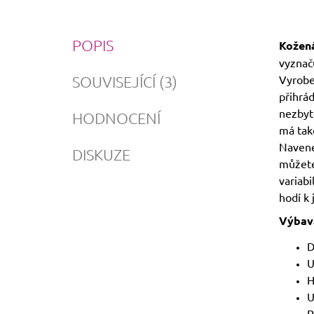
POPIS
Kožená
vyznač
SOUVISEJÍCÍ (3)
Vyrobe
přihrá
nezbytn
HODNOCENÍ
má také
Navene
DISKUZE
můžete
variabi
hodí k 
Výbav
D
U
H
U
P