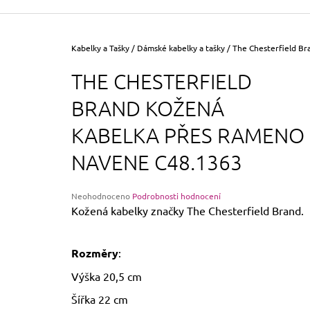
355 Kč
Původně:
390 Kč
Domů
Kabelky a Tašky
/
Dámské kabelky a tašky
/
The Chesterfield B
THE CHESTERFIELD
BRAND KOŽENÁ
KABELKA PŘES RAMENO
NAVENE C48.1363
Průměrné
Neohodnoceno
Podrobnosti hodnocení
hodnocení
Kožená kabelky značky The Chesterfield Brand.
produktu
je
0,0
Rozměry
:
z
5
Výška 20,5 cm
hvězdiček.
Šířka 22 cm