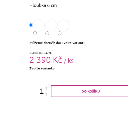
Hloubka 6 cm
Můžeme doručit do:
Zvolte variantu
2 490 Kč
–4 %
2 390 Kč
/ ks
Měrná
Zvolte variantu
cena:
DO KOŠÍKU