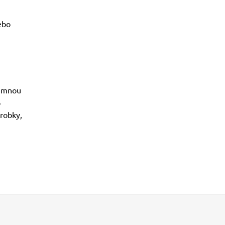
ebo
jemnou
o
robky,