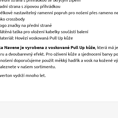
adní strana s zipovou přihrádkou
élkově nastavitelný ramenní popruh pro nošení přes rameno n
ako crossbody
ogo značky na přední straně
látěná taška pro uložení kabelky součástí balení
ateriál: Hovězí voskovaná Pull Up kůže
a Navene je vyrobena z voskované Pull Up kůže
, která má 
uru a dvoubarevný efekt. Pro oživení kůže a sjednocení barvy p
 nošení doporučujeme použít měkký hadřík a vosk na kožené vý
naleznete v našem sortimentu.
averton vydrží mnoho let.