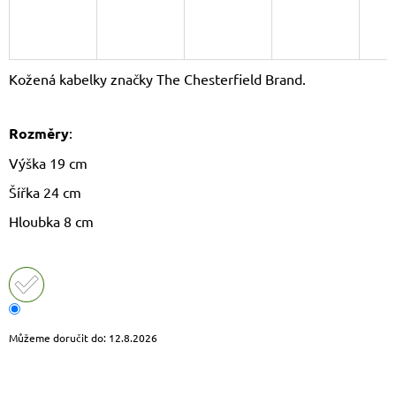
J
E
M
E
Kožená kabelky značky The Chesterfield Brand.
LAURA
BIAGGI
Rozměry
:
LETNÍ
SHOPPER
Výška 19 cm
KABELKA
TS66-
Šířka 24 cm
6575
SUMMER
Hloubka 8 cm
2
072
Kč
Původně:
2
720
Kč
Můžeme doručit do:
12.8.2026