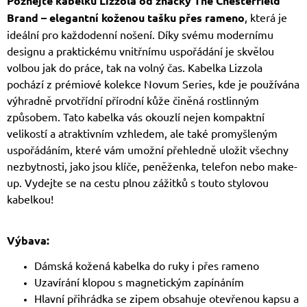
Poznejte kabelku Lizzola od značky The Chesterfield
Brand – elegantní koženou tašku přes rameno
, která je
ideální pro každodenní nošení. Díky svému modernímu
designu a praktickému vnitřnímu uspořádání je skvělou
volbou jak do práce, tak na volný čas. Kabelka Lizzola
pochází z prémiové kolekce Novum Series, kde je používána
výhradně prvotřídní přírodní kůže činěná rostlinným
způsobem. Tato kabelka vás okouzlí nejen kompaktní
velikostí a atraktivním vzhledem, ale také promyšleným
uspořádáním, které vám umožní přehledně uložit všechny
nezbytnosti, jako jsou klíče, peněženka, telefon nebo make-
up. Vydejte se na cestu plnou zážitků s touto stylovou
kabelkou!
Výbava:
Dámská kožená kabelka do ruky i přes rameno
Uzavírání klopou s magnetickým zapínáním
Hlavní přihrádka se zipem obsahuje otevřenou kapsu a