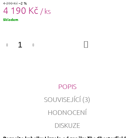
4 290 Kč
–2 %
4 190 Kč
/ ks
Měrná
Skladem
cena:
DO
KOŠÍKU
POPIS
SOUVISEJÍCÍ (3)
HODNOCENÍ
DISKUZE