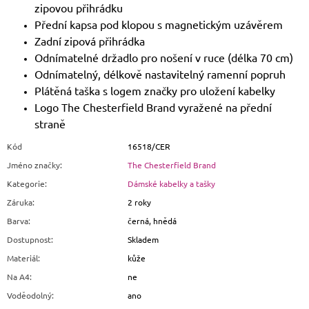
zipovou přihrádku
Přední kapsa pod klopou s magnetickým uzávěrem
Zadní zipová přihrádka
Odnímatelné držadlo pro nošení v ruce (délka 70 cm)
Odnímatelný, délkově nastavitelný ramenní popruh
Plátěná taška s logem značky pro uložení kabelky
Logo The Chesterfield Brand vyražené na přední
straně
Kód
16518/CER
Jméno značky
:
The Chesterfield Brand
Kategorie
:
Dámské kabelky a tašky
Záruka
:
2 roky
Barva
:
černá, hnědá
Dostupnost
:
Skladem
Materiál
:
kůže
Na A4
:
ne
Voděodolný
:
ano