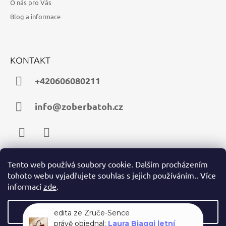
O nás pro Vás
Blog a informace
KONTAKT
+420606080211
info@zoberbatoh.cz
Facebook
Instagram
Tento web používá soubory cookie. Dalším procházením
tohoto webu vyjadřujete souhlas s jejich používáním.. Více
PŘIJÍMÁME ONLINE PLATBY
informací
zde
.
Nastavení