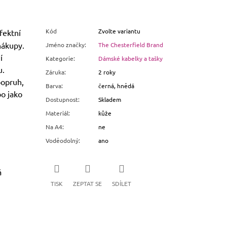
Kód
Zvolte variantu
fektní
nákupy.
Jméno značky
:
The Chesterfield Brand
í
Kategorie
:
Dámské kabelky a tašky
u.
Záruka
:
2 roky
popruh,
Barva
:
černá, hnědá
bo jako
Dostupnost
:
Skladem
Materiál
:
kůže
Na A4
:
ne
Voděodolný
:
ano
á
TISK
ZEPTAT SE
SDÍLET