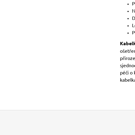
P
N
D
L
P
Kabelk
ošetře
přiroze
sjedno
péči o
kabelk
Z
Á