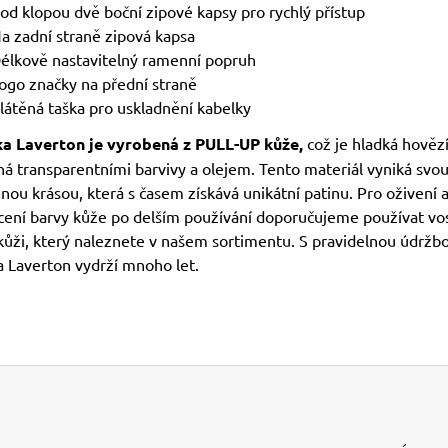
od klopou dvě boční zipové kapsy pro rychlý přístup
a zadní straně zipová kapsa
élkově nastavitelný ramenní popruh
ogo značky na přední straně
látěná taška pro uskladnění kabelky
a Laverton je vyrobená z PULL-UP kůže,
což je hladká hověz
ná transparentními barvivy a olejem. Tento materiál vyniká svo
nou krásou, která s časem získává unikátní patinu. Pro oživení 
cení barvy kůže po delším používání doporučujeme používat vo
 kůži, který naleznete v našem sortimentu. S pravidelnou údrž
a Laverton vydrží mnoho let.