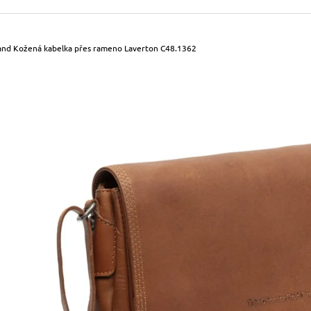
490 Kč
699 Kč
Původně:
590 Kč
Původně:
799 Kč
rand Kožená kabelka přes rameno Laverton C48.1362