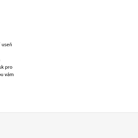
í useň
u
a
sk pro
bou vám