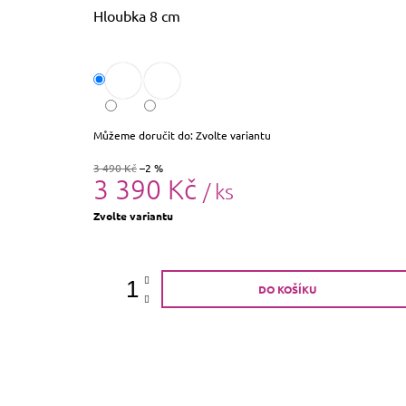
Hloubka 8 cm
Můžeme doručit do:
Zvolte variantu
3 490 Kč
–2 %
3 390 Kč
/ ks
Měrná
Zvolte variantu
cena:
DO KOŠÍKU