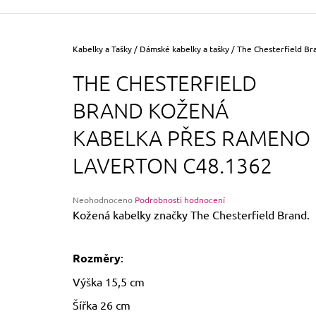
355 Kč
Původně:
390 Kč
Domů
Kabelky a Tašky
/
Dámské kabelky a tašky
/
The Chesterfield B
THE CHESTERFIELD
BRAND KOŽENÁ
KABELKA PŘES RAMENO
LAVERTON C48.1362
Průměrné
Neohodnoceno
Podrobnosti hodnocení
hodnocení
Kožená kabelky značky The Chesterfield Brand.
produktu
je
0,0
Rozměry
:
z
5
Výška 15,5 cm
hvězdiček.
Šířka 26 cm