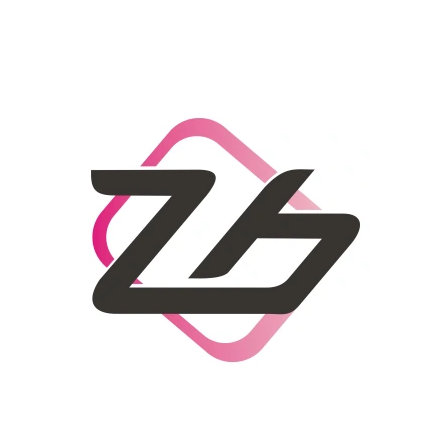
CO POTŘEBUJETE NAJÍT?
HLEDAT
DOPORUČUJEME
DÁMSKÝ SLAMĚNÝ KLOBOUK CZ25278
LETNÍ KABELKA 