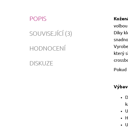
POPIS
Kožená
volbou 
SOUVISEJÍCÍ (3)
Díky k
snadno 
Vyroben
HODNOCENÍ
který s
crossb
DISKUZE
Pokud 
Výbav
D
k
U
H
U