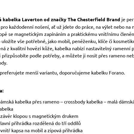
 kabelka Laverton od značky The Chesterfield Brand
je per
pro každodenní nošení, ať už jdete do práce, na výlet nebo na 
lopě se magnetickým zapínáním a praktickému vnitřnímu členěn
uložíte vše potřebné, jako mobil, peněženku, klíče či kosmetik
á z kvalitní hovězí kůže, kabelka nabízí nastavitelný ramenní 
i přizpůsobíte podle potřeby, a můžete ji nosit přes rameno ne
ody.
preferujete menší variantu, doporučujeme kabelku Forano.
a:
ámská kabelka přes rameno – crossbody kabelka – malá dámsk
abelka
závěr klopou s magnetickým drukem
lavní přihrádka rozdělená do tří oddílů
vnitř kapsa na mobil a zipová přihrádka