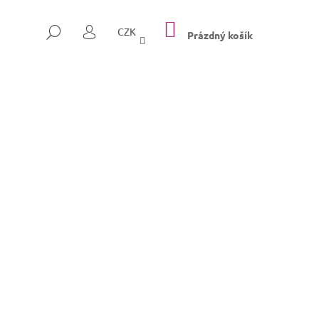
NÁKUPNÍ
HLEDAT
CZK
KOŠÍK
Prázdný košík
PŘIHLÁŠENÍ
Následující
SULLY