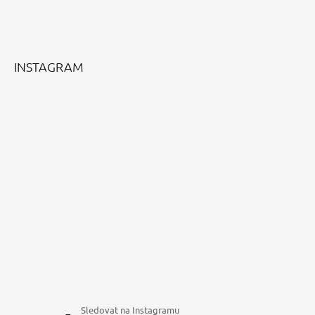
P
A
T
Í
INSTAGRAM
Sledovat na Instagramu