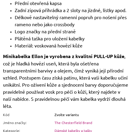
Přední otevřená kapsa
Zadní zipová přihrádka a 2 sloty na jízdné, lístky apod.
Délkově nastavitelný ramenní popruh pro nošení přes
rameno nebo jako crossbody
Logo značky na přední straně
Plátěná taška pro uložení kabelky
Materiál: voskovaná hovězí kůže
Minikabelka Ellon je vyrobena z kvalitní PULL-UP kůže
,
což je hladká hovězí useň, která byla ošetřena
transparentními barvivy a olejem, čímž vyniká její přírodní
vzhled. Postupem času získá patinu, která vaši kabelku učiní
unikátní. Pro oživení kůže a sjednocení barvy doporučujeme
pravidelně používat vosk pro péči o kůži, který najdete v
naší nabídce. S pravidelnou péčí vám kabelka vydrží dlouhá
léta.
Kód
Zvolte variantu
Jméno značky
:
The Chesterfield Brand
Kategorie
:
Dámské kabelky a tašky