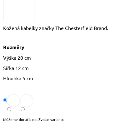
J
E
M
E
Kožená kabelky značky The Chesterfield Brand.
KOŽENÝ
BATOH
Rozměry
:
LAURA
BIAGGI
Výška 20 cm
TS04-
274
Šířka 12 cm
2
190
Hloubka 5 cm
Kč
Původně:
2
290
Kč
Můžeme doručit do:
Zvolte variantu