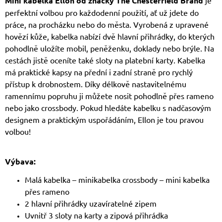
Mini kabelka Ellon od značky The Chesterfield Brand
je
perfektní volbou pro každodenní použití, ať už jdete do
práce, na procházku nebo do města. Vyrobená z upravené
hovězí kůže, kabelka nabízí dvě hlavní přihrádky, do kterých
pohodlně uložíte mobil, peněženku, doklady nebo brýle. Na
cestách jistě oceníte také sloty na platební karty. Kabelka
má praktické kapsy na přední i zadní straně pro rychlý
přístup k drobnostem. Díky délkově nastavitelnému
ramennímu popruhu ji můžete nosit pohodlně přes rameno
nebo jako crossbody. Pokud hledáte kabelku s nadčasovým
designem a praktickým uspořádáním, Ellon je tou pravou
volbou!
Výbava:
Malá kabelka – minikabelka crossbody – mini kabelka
přes rameno
2 hlavní přihrádky uzavíratelné zipem
Uvnitř 3 sloty na karty a zipová přihrádka