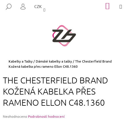
K
Přejít
NÁKUP
M
HLEDAT
CZK
na
KOŠÍK
O
PŘIHLÁŠENÍ
ZPĚT
ZPĚT
obsah
Š
Í
C
K
O
P
O
T
Domů
Kabelky a Tašky
/
Dámské kabelky a tašky
/
The Chesterfield Brand
Kožená kabelka přes rameno Ellon C48.1360
Ř
E
THE CHESTERFIELD BRAND
B
KOŽENÁ KABELKA PŘES
U
J
RAMENO ELLON C48.1360
E
T
Průměrné
Neohodnoceno
Podrobnosti hodnocení
E
hodnocení
N
produktu