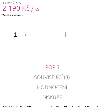
2 290 Kč
–4 %
2 190 Kč
/ ks
Měrná
Zvolte variantu
cena:
DO
KOŠÍKU
POPIS
SOUVISEJÍCÍ (3)
HODNOCENÍ
DISKUZE