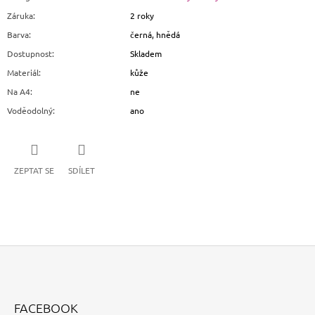
Záruka
:
2 roky
Barva
:
černá, hnědá
Dostupnost
:
Skladem
Materiál
:
kůže
Na A4
:
ne
Voděodolný
:
ano
ZEPTAT SE
SDÍLET
Z
Á
FACEBOOK