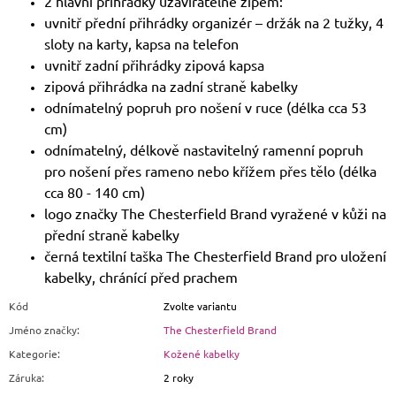
2 hlavní přihrádky uzavíratelné zipem:
uvnitř přední přihrádky organizér – držák na 2 tužky, 4
sloty na karty, kapsa na telefon
uvnitř zadní přihrádky zipová kapsa
zipová přihrádka na zadní straně kabelky
odnímatelný popruh pro nošení v ruce (délka cca 53
cm)
odnímatelný, délkově nastavitelný ramenní popruh
pro nošení přes rameno nebo křížem přes tělo (délka
cca 80 - 140 cm)
logo značky The Chesterfield Brand vyražené v kůži na
přední straně kabelky
černá textilní taška The Chesterfield Brand pro uložení
kabelky, chránící před prachem
Kód
Zvolte variantu
Jméno značky
:
The Chesterfield Brand
Kategorie
:
Kožené kabelky
Záruka
:
2 roky