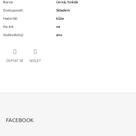
Barva
:
černá, hnědá
Dostupnost
:
Skladem
Materiál
:
kůže
Na A4
:
ne
Voděodolný
:
ano
ZEPTAT SE
SDÍLET
Z
Á
FACEBOOK
P
A