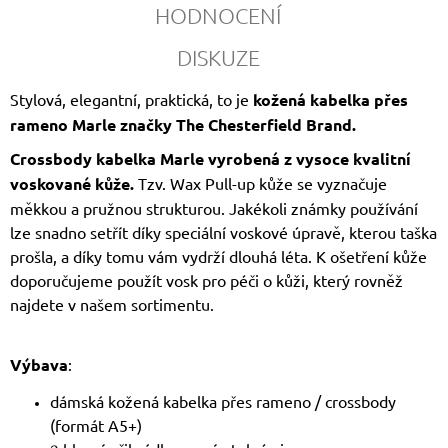
HODNOCENÍ
DISKUZE
Stylová, elegantní, praktická, to je
kožená kabelka přes
rameno Marle značky The Chesterfield Brand.
Crossbody kabelka Marle vyrobená z vysoce kvalitní
voskované kůže.
Tzv. Wax Pull-up kůže se vyznačuje
měkkou a pružnou strukturou. Jakékoli známky používání
lze snadno setřít díky speciální voskové úpravě, kterou taška
prošla, a díky tomu vám vydrží dlouhá léta. K ošetření kůže
doporučujeme použít vosk pro péči o kůži, který rovněž
najdete v našem sortimentu.
Výbava
:
dámská kožená kabelka přes rameno / crossbody
(formát A5+)