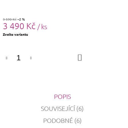
3 590 Kč
–2 %
3 490 Kč
/ ks
Měrná
Zvolte variantu
cena:
DO
KOŠÍKU
POPIS
SOUVISEJÍCÍ (6)
PODOBNÉ (6)