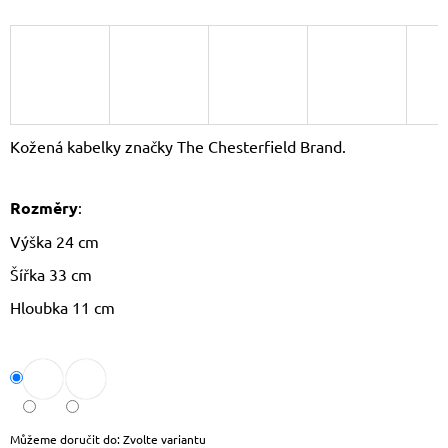
J
E
M
E
CROSSBODY
KABELKA
Kožená kabelky značky The Chesterfield Brand.
PAOLO
PERUZZI
AY-
19
Rozměry
:
1
Výška 24 cm
590
Kč
Šířka 33 cm
Původně:
1
Hloubka 11 cm
690
Kč
Můžeme doručit do:
Zvolte variantu