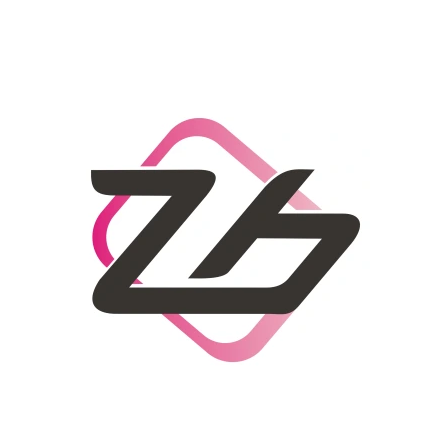
CO POTŘEBUJETE NAJÍT?
HLEDAT
DOPORUČUJEME
DÁMSKÝ SLAMĚNÝ KLOBOUK CZ25278
LETNÍ KABELKA 