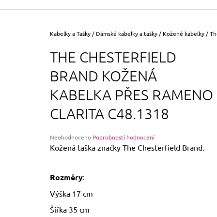
355 Kč
Původně:
390 Kč
Domů
Kabelky a Tašky
/
Dámské kabelky a tašky
/
Kožené kabelky
/
Th
THE CHESTERFIELD
BRAND KOŽENÁ
KABELKA PŘES RAMENO
CLARITA C48.1318
Průměrné
Neohodnoceno
Podrobnosti hodnocení
hodnocení
Kožená taška značky The Chesterfield Brand.
produktu
je
0,0
Rozměry
:
z
5
Výška 17 cm
hvězdiček.
Šířka 35 cm