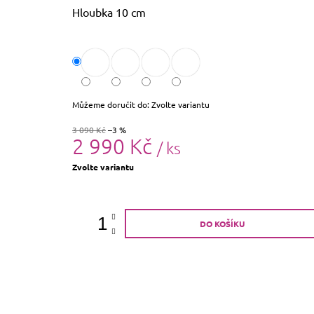
Hloubka 10 cm
Můžeme doručit do:
Zvolte variantu
3 090 Kč
–3 %
2 990 Kč
/ ks
Měrná
Zvolte variantu
cena:
DO KOŠÍKU