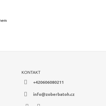
achem
KONTAKT
+420606080211
info@zoberbatoh.cz