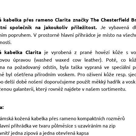
 kabelka přes rameno Clarita značky The Chesterfield B
tní společník na jakoukoliv příležitost.
Je vybavená d
ím popruhem. V prostorné hlavní přihrádce je místo na všech
nosti.
á kabelka Clarita
je vyrobená z prané hovězí kůže s vo
hovou úpravou (washed waxed cow leather). Poté, co kůž
na na požadovaný odstín, byla taška vypraná ve speciální p
ně byl ošetřena přírodním voskem. Pro oživení kůže resp. sje
po delší době nošení doporučujeme použít měkký hadřík a vosk
ženou galanterii, který rovněž najdete v našem sortimentu.
a:
ámská kožená kabelka přes rameno kompaktních rozměrů
lavní přihrádka ve tvaru půlměsíce s uzavíráním na zip
vnitř jedna zipová a jedna otevřená kapsa