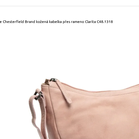
490 Kč
699 Kč
Původně:
590 Kč
Původně:
799 Kč
e Chesterfield Brand kožená kabelka přes rameno Clarita C48.1318