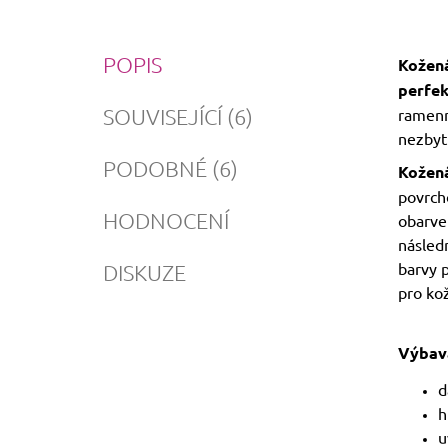
POPIS
Kožená
perfek
SOUVISEJÍCÍ (6)
ramenn
nezbyt
PODOBNÉ (6)
Kožen
povrc
HODNOCENÍ
obarve
násled
barvy 
DISKUZE
pro ko
Výbav
d
h
u