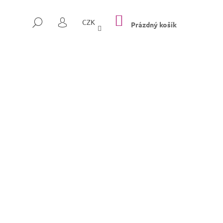
NÁKUPNÍ
HLEDAT
CZK
KOŠÍK
Prázdný košík
PŘIHLÁŠENÍ
Následující
SULLY