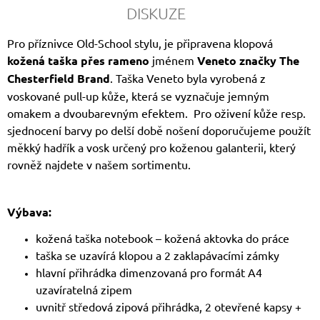
DISKUZE
Pro příznivce Old-School stylu, je připravena klopová
kožená taška přes rameno
jménem
Veneto značky The
Chesterfield Brand
. Taška Veneto byla vyrobená z
voskované pull-up kůže, která se vyznačuje jemným
omakem a dvoubarevným efektem. Pro oživení kůže resp.
sjednocení barvy po delší době nošení doporučujeme použít
měkký hadřík a vosk určený pro koženou galanterii, který
rovněž najdete v našem sortimentu.
Výbava:
kožená taška notebook – kožená aktovka do práce
taška se uzavírá klopou a 2 zaklapávacími zámky
hlavní přihrádka dimenzovaná pro formát A4
uzavíratelná zipem
uvnitř středová zipová přihrádka, 2 otevřené kapsy +