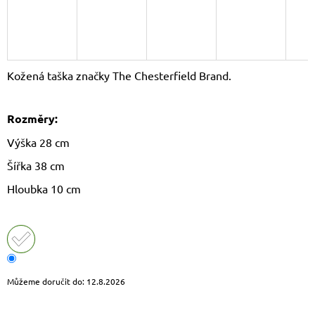
J
E
M
E
Kožená taška značky The Chesterfield Brand.
LAURA
BIAGGI
KOŽENÁ
Rozměry:
CROSSBODY
KABELKA
Výška 28 cm
TS64-
15
Šířka 38 cm
1
490
Hloubka 10 cm
Kč
Původně:
1
790
Kč
Můžeme doručit do:
12.8.2026