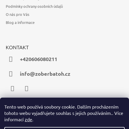
Podmínky ochrany osobních údajů
O nás pro Vás
Blog a informace
KONTAKT
+420606080211
info@zoberbatoh.cz
Facebook
Instagram
Tento web používá soubory cookie. Dalším procházením
tohoto webu vyjadřujete souhlas s jejich používáním.. Více
PŘIJÍMÁME ONLINE PLATBY
informací
zde
.