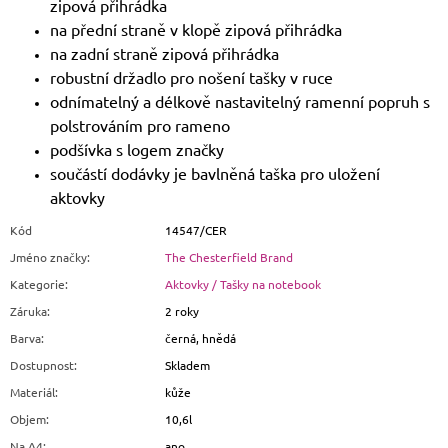
zipová přihrádka
na přední straně v klopě zipová přihrádka
na zadní straně zipová přihrádka
robustní držadlo pro nošení tašky v ruce
odnímatelný a délkově nastavitelný ramenní popruh s
polstrováním pro rameno
podšívka s logem značky
součástí dodávky je bavlněná taška pro uložení
aktovky
Kód
14547/CER
Jméno značky
:
The Chesterfield Brand
Kategorie
:
Aktovky / Tašky na notebook
Záruka
:
2 roky
Barva
:
černá, hnědá
Dostupnost
:
Skladem
Materiál
:
kůže
Objem
:
10,6l
Na A4
:
ano