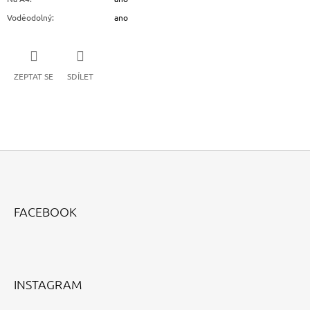
Voděodolný
:
ano
ZEPTAT SE
SDÍLET
Z
Á
FACEBOOK
P
A
T
Í
INSTAGRAM