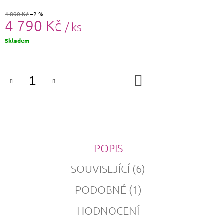
4 890 Kč
–2 %
4 790 Kč
/ ks
Měrná
Skladem
cena:
DO
KOŠÍKU
POPIS
SOUVISEJÍCÍ (6)
PODOBNÉ (1)
HODNOCENÍ