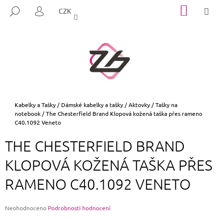
K
Přejít
NÁKUP
M
HLEDAT
CZK
na
KOŠÍK
O
PŘIHLÁŠENÍ
ZPĚT
ZPĚT
obsah
Š
Í
C
K
O
P
O
T
Domů
Kabelky a Tašky
/
Dámské kabelky a tašky
/
Aktovky / Tašky na
notebook
/
The Chesterfield Brand Klopová kožená taška přes rameno
Ř
C40.1092 Veneto
E
B
THE CHESTERFIELD BRAND
U
KLOPOVÁ KOŽENÁ TAŠKA PŘES
J
E
RAMENO C40.1092 VENETO
T
E
Průměrné
Neohodnoceno
Podrobnosti hodnocení
N
hodnocení