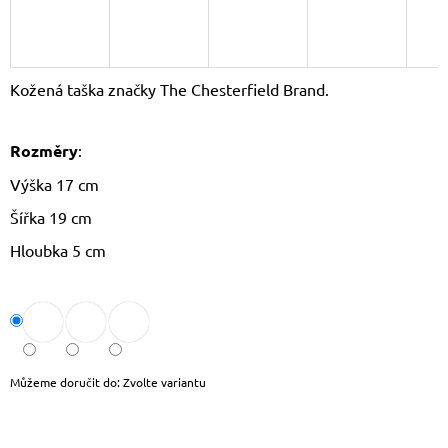
J
E
M
E
Kožená taška značky The Chesterfield Brand.
DÁMSKÝ
KŠILT
Rozměry
:
CZ26131
355
Výška 17 cm
Kč
Původně:
Šířka 19 cm
390
Kč
Hloubka 5 cm
Můžeme doručit do:
Zvolte variantu