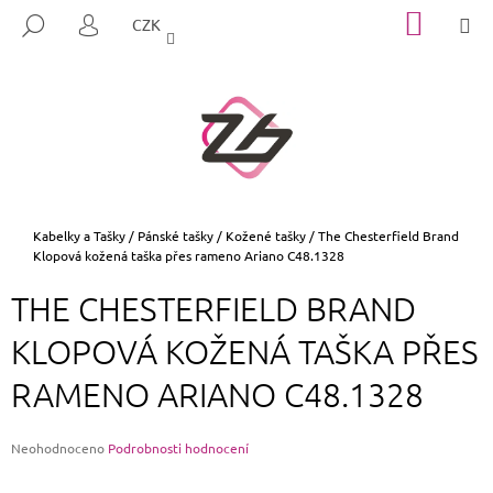
K
Přejít
NÁKUP
M
HLEDAT
CZK
na
KOŠÍK
O
PŘIHLÁŠENÍ
ZPĚT
ZPĚT
obsah
Š
Í
C
K
O
P
O
T
Domů
Kabelky a Tašky
/
Pánské tašky
/
Kožené tašky
/
The Chesterfield Brand
Klopová kožená taška přes rameno Ariano C48.1328
Ř
E
THE CHESTERFIELD BRAND
B
KLOPOVÁ KOŽENÁ TAŠKA PŘES
U
J
RAMENO ARIANO C48.1328
E
T
Průměrné
Neohodnoceno
Podrobnosti hodnocení
E
hodnocení
N
produktu