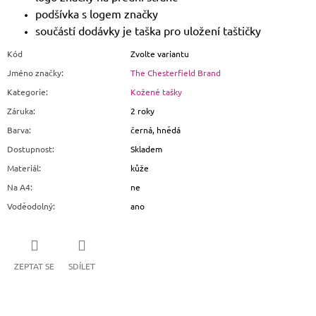
podšívka s logem značky
součástí dodávky je taška pro uložení taštičky
Kód
Zvolte variantu
Jméno značky
:
The Chesterfield Brand
Kategorie
:
Kožené tašky
Záruka
:
2 roky
Barva
:
černá, hnědá
Dostupnost
:
Skladem
Materiál
:
kůže
Na A4
:
ne
Voděodolný
:
ano
ZEPTAT SE
SDÍLET