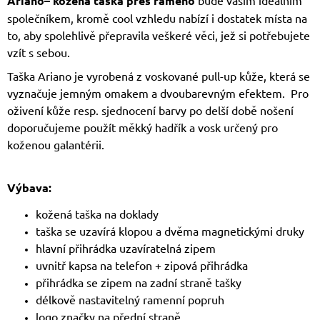
Ariano– kožená taška přes rameno
bude vašim ideálním
společníkem, kromě cool vzhledu nabízí i dostatek místa na
to, aby spolehlivě přepravila veškeré věci, jež si potřebujete
vzít s sebou.
Taška Ariano je vyrobená z voskované pull-up kůže, která se
vyznačuje jemným omakem a dvoubarevným efektem. Pro
oživení kůže resp. sjednocení barvy po delší době nošení
doporučujeme použít měkký hadřík a vosk určený pro
koženou galantérii.
Výbava:
kožená taška na doklady
taška se uzavírá klopou a dvěma magnetickými druky
hlavní přihrádka uzavíratelná zipem
uvnitř kapsa na telefon + zipová přihrádka
přihrádka se zipem na zadní straně tašky
délkově nastavitelný ramenní popruh
logo značky na přední straně