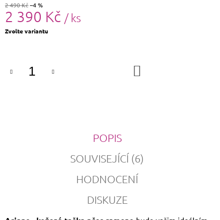
2 490 Kč
–4 %
2 390 Kč
/ ks
Měrná
Zvolte variantu
cena:
DO
KOŠÍKU
POPIS
SOUVISEJÍCÍ (6)
HODNOCENÍ
DISKUZE