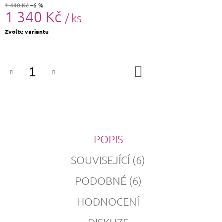
1 440 Kč
–6 %
1 340 Kč
/ ks
Měrná
Zvolte variantu
cena:
DO
KOŠÍKU
POPIS
SOUVISEJÍCÍ (6)
PODOBNÉ (6)
HODNOCENÍ