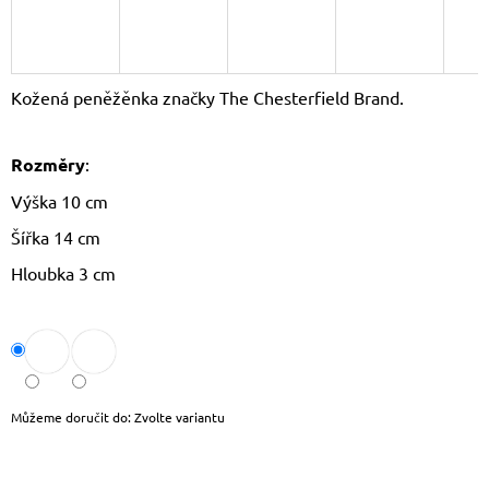
J
E
M
E
Kožená peněžěnka značky The Chesterfield Brand.
LETNÍ
CROSSBODY
Rozměry
:
KABELKA
JOY
Výška 10 cm
620
Kč
Šířka 14 cm
Původně:
799
Hloubka 3 cm
Kč
Můžeme doručit do:
Zvolte variantu