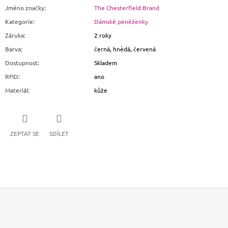
Jméno značky
:
The Chesterfield Brand
Kategorie
:
Dámské peněženky
Záruka
:
2 roky
Barva
:
černá, hnědá, červená
Dostupnost
:
Skladem
RFID
:
ano
Materiál
:
kůže
ZEPTAT SE
SDÍLET
Z
Á