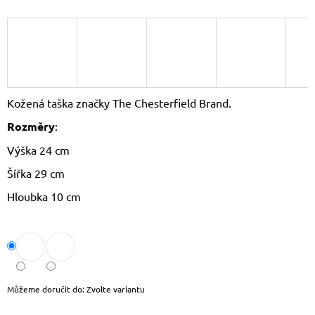
J
E
M
E
KOŽENÝ
BATOH
Kožená taška značky The Chesterfield Brand.
LAURA
BIAGGI
Rozměry
:
TS04-
274
Výška 24 cm
2
Šířka 29 cm
190
Kč
Hloubka 10 cm
Původně:
2
290
Kč
Můžeme doručit do:
Zvolte variantu