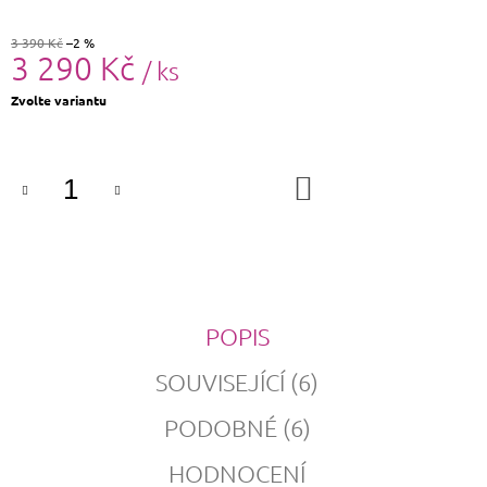
3 390 Kč
–2 %
3 290 Kč
/ ks
Měrná
Zvolte variantu
cena:
DO
KOŠÍKU
POPIS
SOUVISEJÍCÍ (6)
PODOBNÉ (6)
HODNOCENÍ