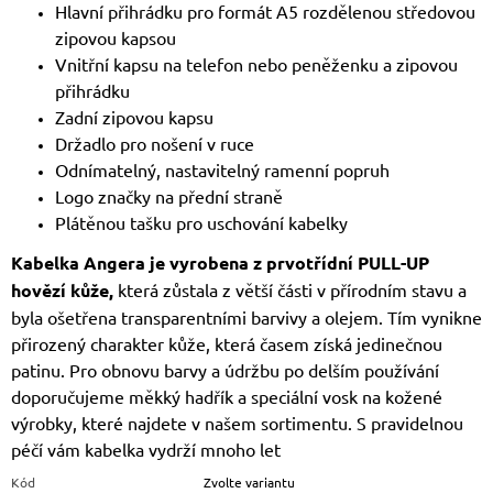
Hlavní přihrádku pro formát A5 rozdělenou středovou
zipovou kapsou
Vnitřní kapsu na telefon nebo peněženku a zipovou
přihrádku
Zadní zipovou kapsu
Držadlo pro nošení v ruce
Odnímatelný, nastavitelný ramenní popruh
Logo značky na přední straně
Plátěnou tašku pro uschování kabelky
Kabelka Angera je vyrobena z prvotřídní PULL-UP
hovězí kůže,
která zůstala z větší části v přírodním stavu a
byla ošetřena transparentními barvivy a olejem. Tím vynikne
přirozený charakter kůže, která časem získá jedinečnou
patinu. Pro obnovu barvy a údržbu po delším používání
doporučujeme měkký hadřík a speciální vosk na kožené
výrobky, které najdete v našem sortimentu. S pravidelnou
péčí vám kabelka vydrží mnoho let
Kód
Zvolte variantu