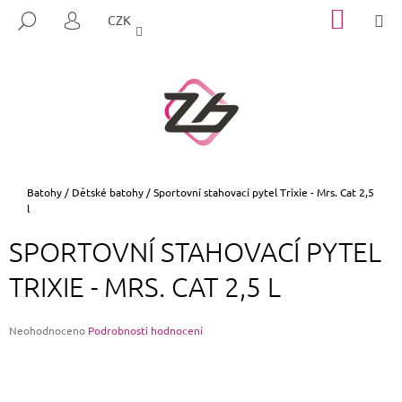
K
Přejít
NÁKUP
M
HLEDAT
CZK
na
KOŠÍK
O
PŘIHLÁŠENÍ
ZPĚT
ZPĚT
obsah
Š
Í
C
K
O
P
O
T
Domů
Batohy
/
Dětské batohy
/
Sportovní stahovací pytel Trixie - Mrs. Cat 2,5
l
Ř
E
SPORTOVNÍ STAHOVACÍ PYTEL
B
TRIXIE - MRS. CAT 2,5 L
U
J
E
Průměrné
Neohodnoceno
Podrobnosti hodnocení
hodnocení
T
produktu
E
je
0,0
N