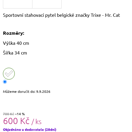
J
E
Sportovní stahovací pytel belgické značky Trixe - Mr. Cat
M
E
Rozměry:
DÁMSKÝ
SLAMĚNÝ
Výška 40 cm
KLOBOUK
CZ25278
Šířka 34 cm
490
Kč
Původně:
590
Kč
Můžeme doručit do:
9.9.2026
700 Kč
–14 %
600 Kč
/ ks
Měrná
Objednáno u dodavatele (28dní)