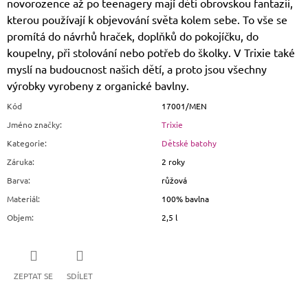
novorozence až po teenagery mají děti obrovskou fantazii,
kterou používají k objevování světa kolem sebe. To vše se
promítá do návrhů hraček, doplňků do pokojíčku, do
koupelny, při stolování nebo potřeb do školky. V Trixie také
myslí na budoucnost našich dětí, a proto jsou všechny
výrobky vyrobeny z organické bavlny.
Kód
17001/MEN
Jméno značky
:
Trixie
Kategorie
:
Dětské batohy
Záruka
:
2 roky
Barva
:
růžová
Materiál
:
100% bavlna
Objem
:
2,5 l
ZEPTAT SE
SDÍLET