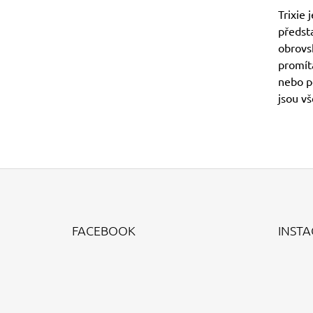
Trixie 
předst
obrovsk
promítá
nebo po
jsou v
Z
Á
FACEBOOK
INST
P
A
T
Í