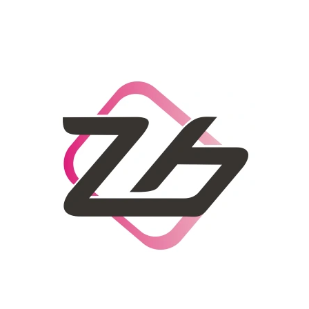
CO POTŘEBUJETE NAJÍT?
HLEDAT
DOPORUČUJEME
DÁMSKÝ SLAMĚNÝ KLOBOUK CZ25278
LETNÍ KABELKA 