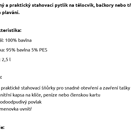
ý a praktický stahovací pytlík na tělocvik, bačkory nebo t
a plavání.
teristika:
ál: 100% bavlna
ka: 95% bavlna 5% PES
2,5 l
:
 praktické stahovací šňůrky pro snadné otevření a zavření tašky
nitřní kapsa na klíče, peníze nebo členskou kartu
odoodpudivý povlak
menovka uvnitř
ie: