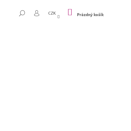
NÁKUPNÍ
HLEDAT
CZK
KOŠÍK
Prázdný košík
PŘIHLÁŠENÍ
Následující
SULLY