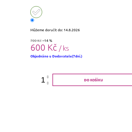
Můžeme doručit do:
14.8.2026
700 Kč
–14 %
600 Kč
/ ks
Měrná
Objednáno u Dodavatele(7dní.)
cena:
DO KOŠÍKU