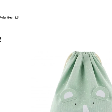
490 Kč
699 Kč
Původně:
590 Kč
Původně:
799 Kč
Polar Bear 2,5 l
R