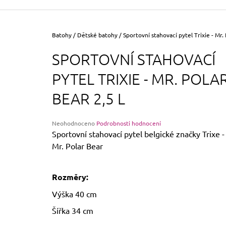
355 Kč
Původně:
390 Kč
Domů
Batohy
/
Dětské batohy
/
Sportovní stahovací pytel Trixie - Mr. 
SPORTOVNÍ STAHOVACÍ
PYTEL TRIXIE - MR. POLA
BEAR 2,5 L
Průměrné
Neohodnoceno
Podrobnosti hodnocení
hodnocení
Sportovní stahovací pytel belgické značky Trixe -
produktu
Mr. Polar Bear
je
0,0
z
Rozměry:
5
hvězdiček.
Výška 40 cm
Šířka 34 cm