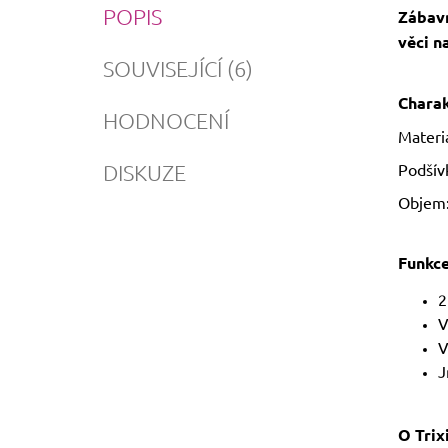
POPIS
Zábavn
věci n
SOUVISEJÍCÍ (6)
Charak
HODNOCENÍ
Materi
DISKUZE
Podšív
Objem: 
Funkce
2
V
V
J
O Trix