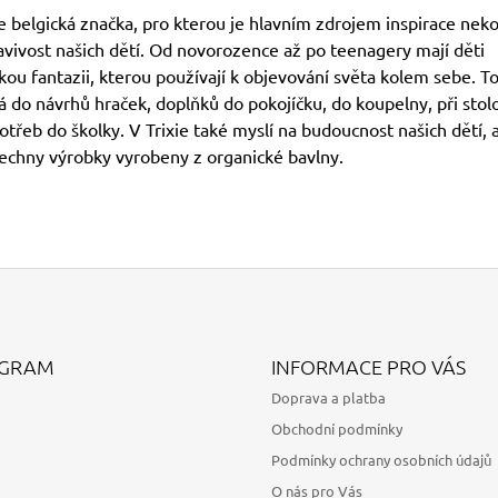
je belgická značka, pro kterou je hlavním zdrojem inspirace nek
avivost našich dětí. Od novorozence až po teenagery mají děti
ou fantazii, kterou používají k objevování světa kolem sebe. To
 do návrhů hraček, doplňků do pokojíčku, do koupelny, při stol
třeb do školky. V Trixie také myslí na budoucnost našich dětí, 
šechny výrobky vyrobeny z organické bavlny.
AGRAM
INFORMACE PRO VÁS
Doprava a platba
Obchodní podmínky
Podmínky ochrany osobních údajů
O nás pro Vás