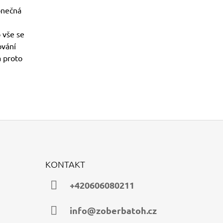
onečná
 vše se
ování
a proto
KONTAKT
+420606080211
info@zoberbatoh.cz