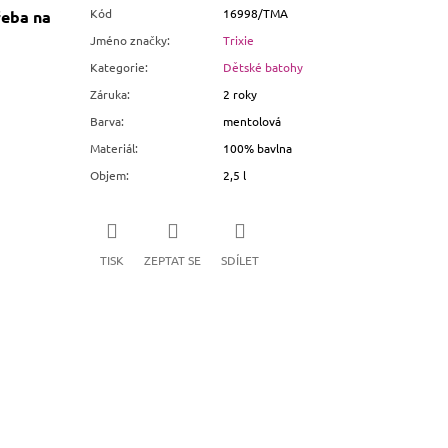
Kód
16998/TMA
řeba na
Jméno značky
:
Trixie
Kategorie
:
Dětské batohy
Záruka
:
2 roky
Barva
:
mentolová
Materiál
:
100% bavlna
Objem
:
2,5 l
TISK
ZEPTAT SE
SDÍLET