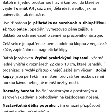
Batoh má jednu prostornou hlavní komoru, do které se
vejde
formát A4
, což z něj dělá ideální volbu jak na
univerzitu, tak do práce.
Uvnitř batohu je
přihrádka na notebook
s
úhlopříčkou
až 15,6 palce
. Speciální vymezovací pěna zajišťuje
důkladnou ochranu vašeho cenného pracovního nástroje.
Celá sekce je opatřena zipem a odolnou klopou z veganské
kůže, zapínáním na magnetické klipy.
Batoh je vybaven
čtyřmi praktickými kapsami
, včetně
jedné vnitřní o rozměrech 22 cm x 18 cm, které usnadňují
organizaci a rychlý přístup k nejdůležitějším věcem.
Boční
kapsy
jsou perfektním místem pro vaši termosku s ranní
horkou kávou nebo jiné menší nezbytnosti.
Rozměry batohu
ho činí prostorným a prostorným a
zároveň skladným a pohodlným na každodenní nošení.
Nastavitelná délka popruhu
vám umožní přizpůsobit
nošení vašim požadavkům.