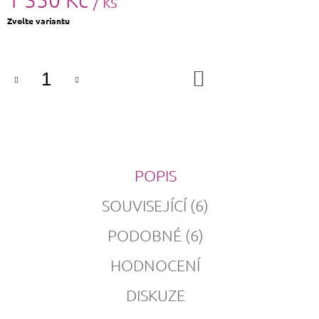
/ ks
Měrná
Zvolte variantu
cena:
DO
KOŠÍKU
POPIS
SOUVISEJÍCÍ (6)
PODOBNÉ (6)
HODNOCENÍ
DISKUZE