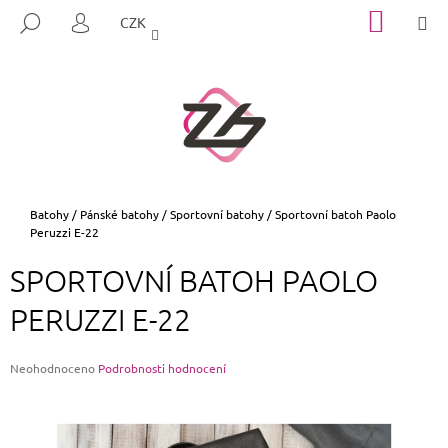
K
Přejít
NÁKUP
M
HLEDAT
CZK
na
KOŠÍK
O
PŘIHLÁŠENÍ
ZPĚT
ZPĚT
obsah
Š
Í
C
K
O
P
O
T
Domů
Batohy
/
Pánské batohy
/
Sportovní batohy
/
Sportovní batoh Paolo
Peruzzi E-22
Ř
E
SPORTOVNÍ BATOH PAOLO
B
PERUZZI E-22
U
J
E
Průměrné
Neohodnoceno
Podrobnosti hodnocení
hodnocení
T
produktu
E
je
0,0
N