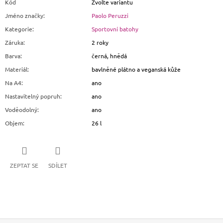
Kód
Zvolte variantu
Jméno značky
:
Paolo Peruzzi
Kategorie
:
Sportovní batohy
Záruka
:
2 roky
Barva
:
černá, hnědá
Materiál
:
bavlněné plátno a veganská kůže
Na A4
:
ano
Nastavitelný popruh
:
ano
Voděodolný
:
ano
Objem
:
26 l
ZEPTAT SE
SDÍLET