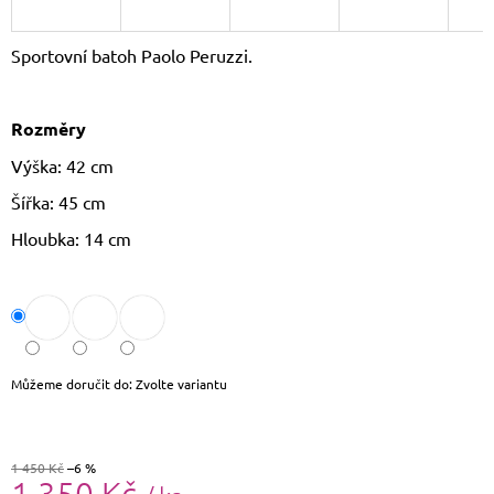
J
E
Sportovní batoh Paolo Peruzzi.
M
E
Rozměry
THE
CHESTERFIELD
Výška: 42 cm
BRAND
PÁNSKÁ
Šířka: 45 cm
KOŽENÁ
PENĚŽENKA
Hloubka: 14 cm
RFID
CURTIS
C08.0512
1
090
Kč
Původně:
1
Můžeme doručit do:
Zvolte variantu
190
Kč
1 450 Kč
–6 %
1 350 Kč