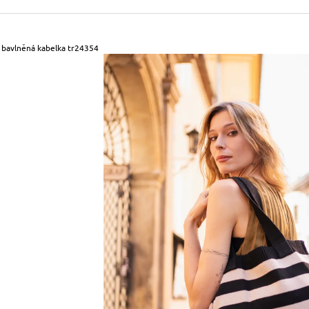
490 Kč
699 Kč
Původně:
590 Kč
Původně:
799 Kč
 bavlněná kabelka tr24354