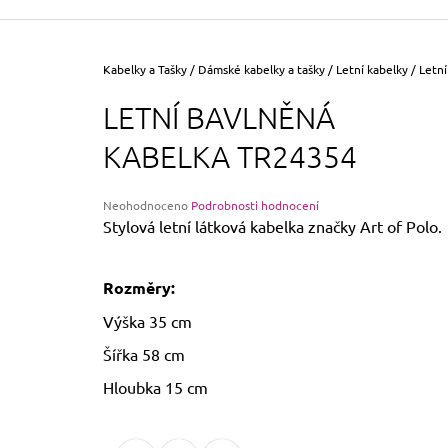
355 Kč
Původně:
390 Kč
Domů
Kabelky a Tašky
/
Dámské kabelky a tašky
/
Letní kabelky
/
Letní
LETNÍ BAVLNĚNÁ
KABELKA TR24354
Průměrné
Neohodnoceno
Podrobnosti hodnocení
hodnocení
Stylová letní látková kabelka značky Art of Polo.
produktu
je
0,0
Rozměry:
z
5
Výška 35 cm
hvězdiček.
Šířka 58 cm
Hloubka 15 cm