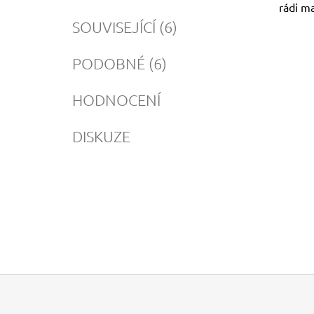
rádi ma
SOUVISEJÍCÍ (6)
PODOBNÉ (6)
HODNOCENÍ
DISKUZE
Z