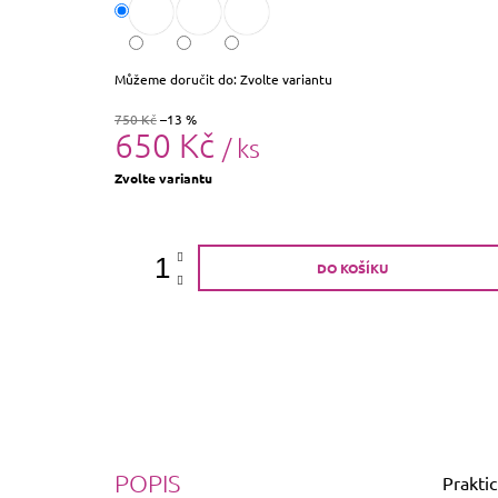
Můžeme doručit do:
Zvolte variantu
750 Kč
–13 %
650 Kč
/ ks
Měrná
Zvolte variantu
cena:
DO KOŠÍKU
POPIS
Praktic