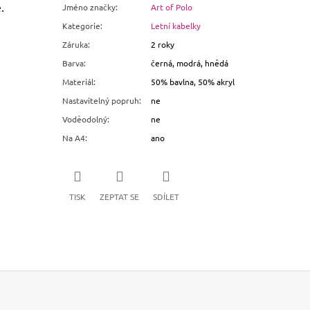
.
Jméno značky
:
Art of Polo
Kategorie
:
Letní kabelky
Záruka
:
2 roky
Barva
:
černá, modrá, hnědá
Materiál
:
50% bavlna, 50% akryl
Nastavitelný popruh
:
ne
Voděodolný
:
ne
Na A4
:
ano
TISK
ZEPTAT SE
SDÍLET