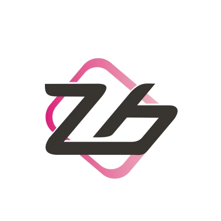
CO POTŘEBUJETE NAJÍT?
HLEDAT
DOPORUČUJEME
DÁMSKÝ SLAMĚNÝ KLOBOUK CZ25278
LETNÍ KABELKA 