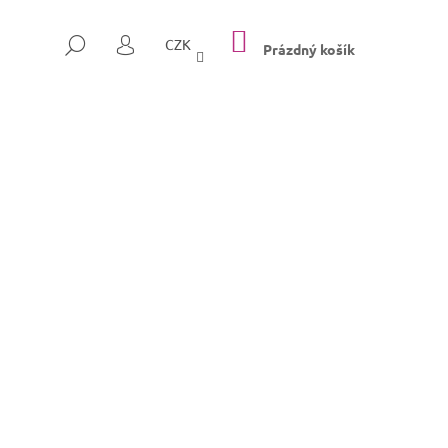
NÁKUPNÍ
HLEDAT
CZK
KOŠÍK
Prázdný košík
PŘIHLÁŠENÍ
Následující
SULLY