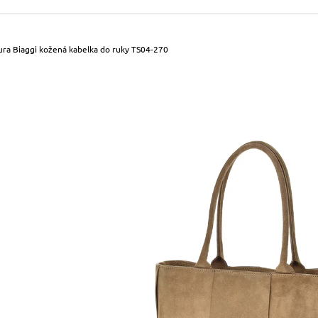
490 Kč
699 Kč
Původně:
590 Kč
Původně:
799 Kč
ura Biaggi kožená kabelka do ruky TS04-270