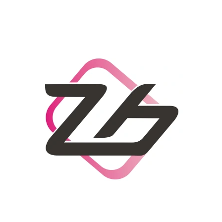
CO POTŘEBUJETE NAJÍT?
HLEDAT
DOPORUČUJEME
DÁMSKÝ SLAMĚNÝ KLOBOUK CZ25278
LETNÍ KABELKA 