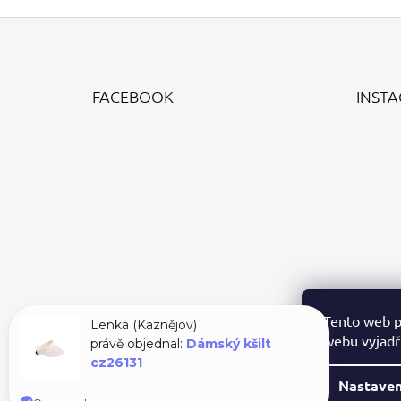
Z
Á
FACEBOOK
INST
P
A
T
Í
Tento web p
Lenka (Kaznějov)
webu vyjadřu
právě objednal:
Dámský kšilt
cz26131
Nastaven