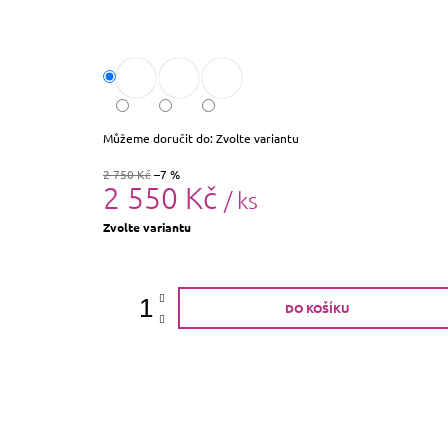
Můžeme doručit do:
Zvolte variantu
2 750 Kč
–7 %
2 550 Kč
/ ks
Měrná
Zvolte variantu
cena:
DO KOŠÍKU