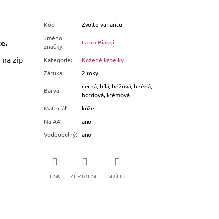
Kód
Zvolte variantu
Jméno
e.
Laura Biaggi
značky
:
 na zip
Kategorie
:
Kožené kabelky
Záruka
:
2 roky
.
černá, bílá, béžová, hnědá,
Barva
:
bordová, krémová
Materiál
:
kůže
Na A4
:
ano
Voděodolný
:
ano
TISK
ZEPTAT SE
SDÍLET