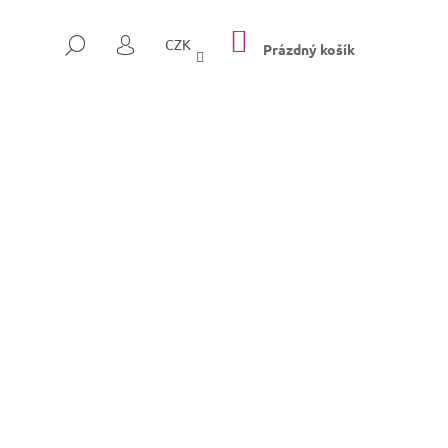
NÁKUPNÍ
HLEDAT
CZK
KOŠÍK
Prázdný košík
PŘIHLÁŠENÍ
Následující
SULLY