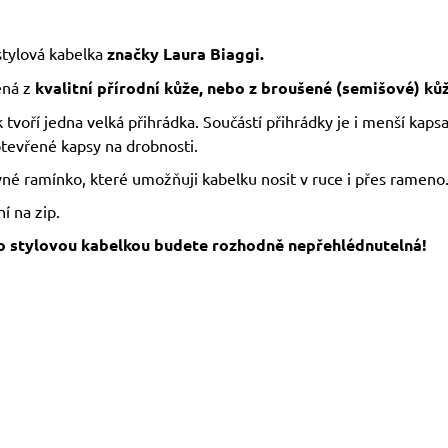
stylová kabelka
značky Laura Biaggi.
ná z
kvalitní přírodní kůže, nebo z broušené (semišové) kůž
 tvoří jedna velká přihrádka. Součástí přihrádky je i menší kapsa
otevřené kapsy na drobnosti.
né ramínko, které umožňuji kabelku nosit v ruce i přes rameno
í na zip.
o stylovou kabelkou budete rozhodně nepřehlédnutelná!