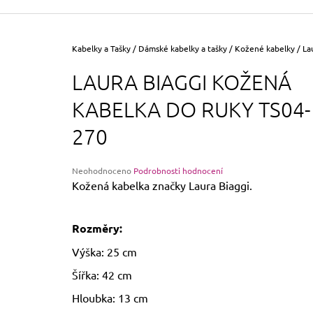
355 Kč
Původně:
390 Kč
Domů
Kabelky a Tašky
/
Dámské kabelky a tašky
/
Kožené kabelky
/
La
LAURA BIAGGI KOŽENÁ
KABELKA DO RUKY TS04-
270
Průměrné
Neohodnoceno
Podrobnosti hodnocení
hodnocení
Kožená kabelka značky Laura Biaggi.
produktu
je
0,0
Rozměry:
z
5
Výška: 25 cm
hvězdiček.
Šířka: 42 cm
Hloubka: 13 cm