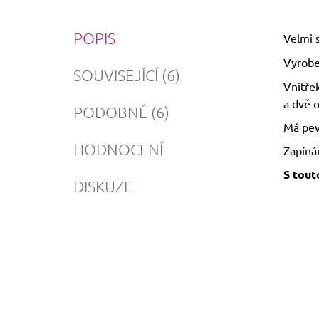
POPIS
Velmi 
Vyrobe
SOUVISEJÍCÍ (6)
Vnitřek
a dvě 
PODOBNÉ (6)
Má pev
HODNOCENÍ
Zapínán
S tout
DISKUZE