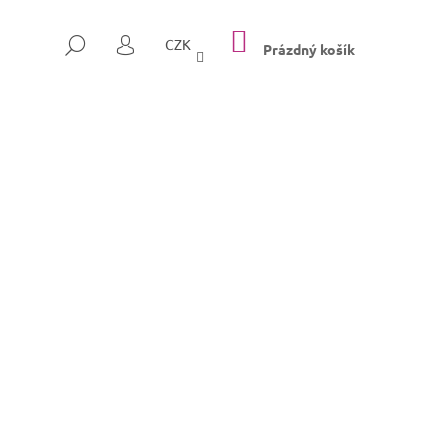
NÁKUPNÍ
HLEDAT
CZK
KOŠÍK
Prázdný košík
PŘIHLÁŠENÍ
Následující
SULLY