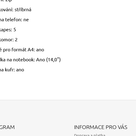
ování: stříbrná
na telefon: ne
kapes: 5
komor: 2
 pro formát A4: ano
dka na notebook: Ano (14,0")
na kufr: ano
AGRAM
INFORMACE PRO VÁS
Doprava a platba