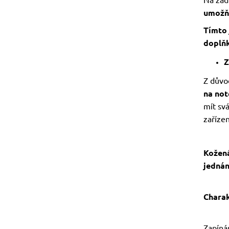
umožňu
Tímto
doplňk
Z
Z důvo
na not
mít svá
zařízen
Kožená
jednán
Charak
Zapínán