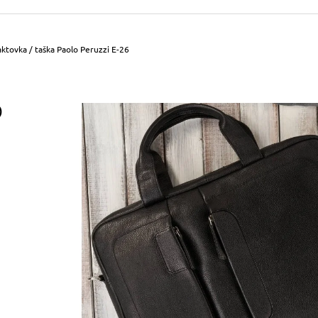
490 Kč
699 Kč
Původně:
590 Kč
Původně:
799 Kč
ktovka / taška Paolo Peruzzi E-26
O