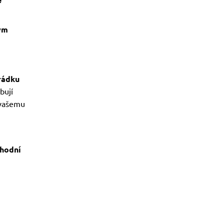
ým
rádku
bují
vašemu
chodní