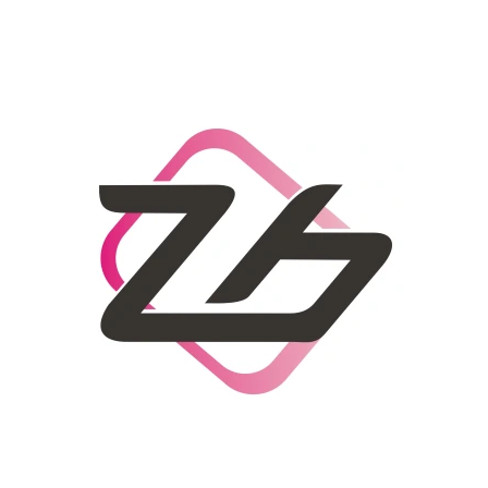
CO POTŘEBUJETE NAJÍT?
HLEDAT
DOPORUČUJEME
DÁMSKÝ SLAMĚNÝ KLOBOUK CZ25278
LETNÍ KABELKA 