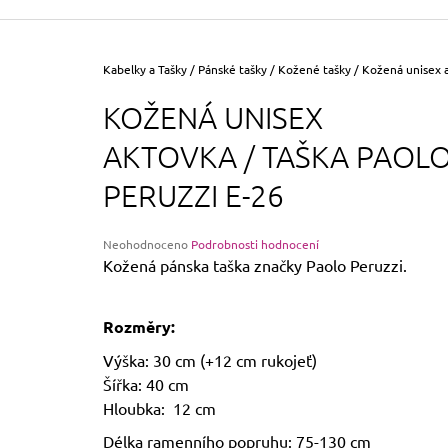
355 Kč
Původně:
390 Kč
Domů
Kabelky a Tašky
/
Pánské tašky
/
Kožené tašky
/
Kožená unisex a
KOŽENÁ UNISEX
AKTOVKA / TAŠKA PAOL
PERUZZI E-26
Průměrné
Neohodnoceno
Podrobnosti hodnocení
hodnocení
Kožená pánska taška značky Paolo Peruzzi.
produktu
je
0,0
Rozměry:
z
5
Výška: 30 cm (+12 cm rukojeť)
hvězdiček.
Šířka: 40 cm
Hloubka: 12 cm
Délka ramenního popruhu: 75-130 cm