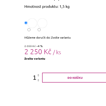
Hmotnost produktu: 1,5 kg
Můžeme doručit do:
Zvolte variantu
2 350 Kč
–4 %
2 250 Kč
/ ks
Měrná
Zvolte variantu
cena:
DO KOŠÍKU