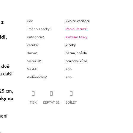
Kód
Zvolte variantu
 z
Jméno značky
:
Paolo Peruzzi
di,
Kategorie
:
Kožené tašky
Záruka
:
2 roky
Barva
:
černá, hnědá
Materiál
:
přírodní kůže
dvě
Na A4
:
ano
 další
Voděodolný
:
ano
25 cm,
áky na
TISK
ZEPTAT SE
SDÍLET
ení
é