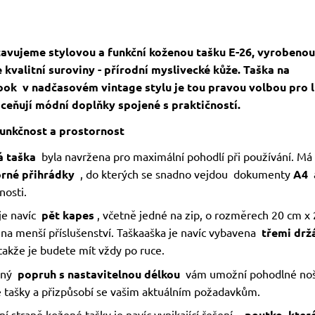
avujeme stylovou a funkční koženou tašku E-26, vyrobenou
 kvalitní suroviny - přírodní myslivecké kůže. Taška na
ook
v nadčasovém vintage stylu je tou pravou volbou pro li
oceňují módní doplňky spojené s praktičností.
unkčnost a prostornost
 taška
byla navržena pro maximální pohodlí při používání. Má
rné přihrádky
, do kterých se snadno vejdou dokumenty
A4
a
nosti.
 je navíc
pět kapes
, včetně jedné na zip, o rozměrech 20 cm x 
 na menší příslušenství. Taškaaška je navíc vybavena
třemi drž
takže je budete mít vždy po ruce.
ený
popruh s nastavitelnou délkou
vám umožní pohodlné noš
 tašky a přizpůsobí se vašim aktuálním požadavkům.
í straně kožené tašky je navíc vynikající řešení -
poutko, kter