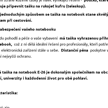
je připevnit tašku na rukojeť kufru (teleskop).
 jednoduchým způsobem se taška na notebook stane skvěl
em při cestování.
abezpečení vašeho notebooku
du pohodlí a péče o vaše vybavení
má taška vyhrazenou přih
ebook,
což z ní dělá ideální řešení pro profesionály, kteří potře
 elektronická zařízení stále u sebe.
Distanční pěna
poskytne 
í nejvyšší ochranu.
 taška na notebook E-26 je dokonalým společníkem na ob
í, univerzity i každodenní život pro obě pohlaví.
teristika:
í: zip