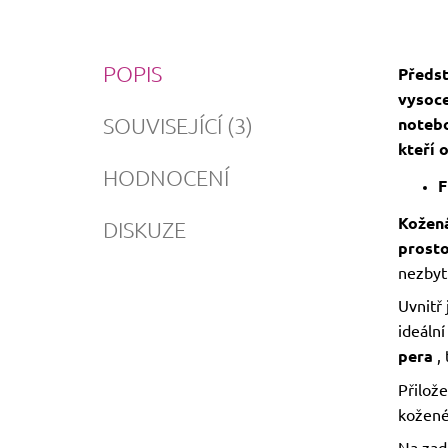
POPIS
Předst
vysoce
SOUVISEJÍCÍ (3)
noteb
kteří 
HODNOCENÍ
F
Kožená
DISKUZE
prosto
nezbyt
Uvnitř
ideální
pera
, 
Přilož
kožené
Na zadn