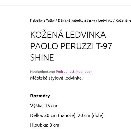
355 Kč
Původně:
390 Kč
Domů
Kabelky a Tašky
/
Dámské kabelky a tašky
/
Ledvinky
/
Kožená le
KOŽENÁ LEDVINKA
PAOLO PERUZZI T-97
SHINE
Průměrné
Neohodnoceno
Podrobnosti hodnocení
hodnocení
Městská stylová ledvinka.
produktu
je
0,0
Rozměry
z
5
Výška: 15 cm
hvězdiček.
Délka: 30 cm (nahoře), 20 cm (dole)
Hloubka: 8 cm