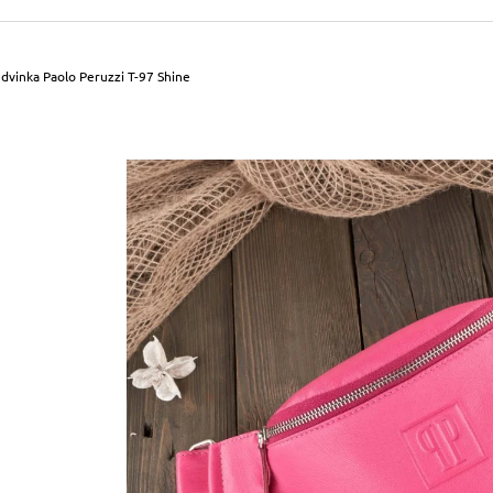
490 Kč
699 Kč
Původně:
590 Kč
Původně:
799 Kč
dvinka Paolo Peruzzi T-97 Shine