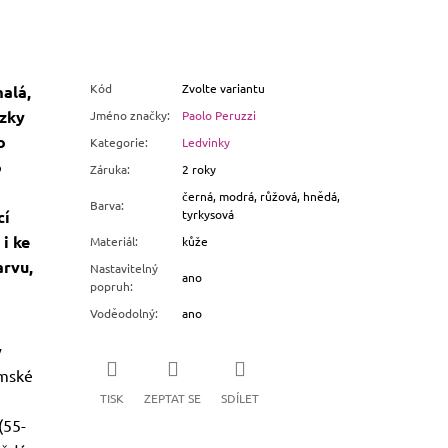
Kód
Zvolte variantu
alá,
ázky
Jméno značky
:
Paolo Peruzzi
o
Kategorie
:
Ledvinky
o
Záruka
:
2 roky
černá, modrá, růžová, hnědá,
Barva
:
cí
tyrkysová
i ke
Materiál
:
kůže
arvu,
Nastavitelný
ano
popruh
:
Voděodolný
:
ano
ý
ámské
TISK
ZEPTAT SE
SDÍLET
(55-