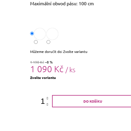
Maximální obvod pásu: 100 cm
Můžeme doručit do:
Zvolte variantu
1 190 Kč
–8 %
1 090 Kč
/ ks
Měrná
Zvolte variantu
cena:
DO KOŠÍKU