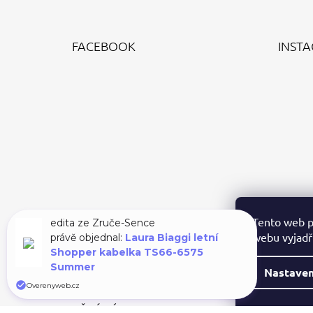
Z
Á
FACEBOOK
INST
P
A
T
Í
Tento web p
edita ze Zruče-Sence
webu vyjadřu
právě objednal:
Laura Biaggi letní
Shopper kabelka TS66-6575
Summer
Nastaven
Overenyweb.cz
PŘIJÍMÁME ONLINE PLATBY