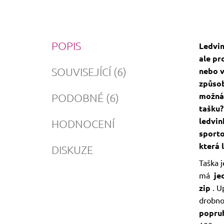
POPIS
Ledvin
ale pr
SOUVISEJÍCÍ (6)
nebo v
způsob
možná 
PODOBNÉ (6)
tašku?
ledvin
HODNOCENÍ
sporto
která 
DISKUZE
Taška j
má
je
zip
. U
drobno
popr