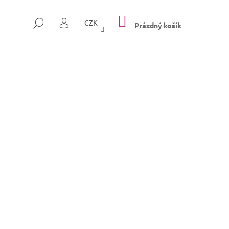
NÁKUPNÍ
HLEDAT
CZK
KOŠÍK
Prázdný košík
PŘIHLÁŠENÍ
Následující
SULLY