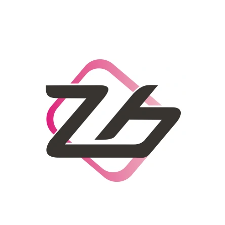
CO POTŘEBUJETE NAJÍT?
HLEDAT
DOPORUČUJEME
DÁMSKÝ SLAMĚNÝ KLOBOUK CZ25278
LETNÍ KABELKA 