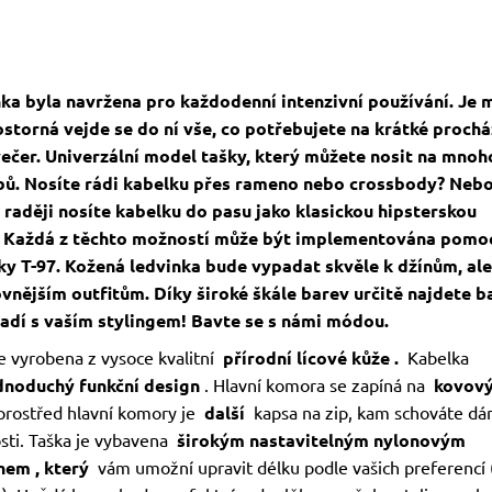
ka byla navržena pro každodenní intenzivní používání. Je m
ostorná vejde se do ní vše, co potřebujete na krátké proch
ečer. Univerzální model tašky, který můžete nosit na mnoh
ů. Nosíte rádi kabelku přes rameno nebo crossbody? Neb
raději nosíte kabelku do pasu jako klasickou hipsterskou
 Každá z těchto možností může být implementována pomo
ky T-97. Kožená ledvinka bude vypadat skvěle k džínům, ale 
vnějším outfitům. Díky široké škále barev určitě najdete b
ladí s vaším stylingem! Bavte se s námi módou.
e vyrobena z vysoce kvalitní
přírodní lícové kůže
.
Kabelka
dnoduchý funkční design
. Hlavní komora se zapíná na
kovov
prostřed hlavní komory je
další
kapsa na zip, kam schováte d
sti. Taška je vybavena
širokým nastavitelným nylonovým
uhem
, který
vám umožní upravit délku podle vašich preferencí 