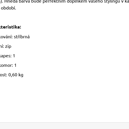
). Hnědá barva bude perfektním doplňkem vašeho stylingu v 
 období.
teristika:
ování: stříbrná
í: zip
kapes: 1
komor: 1
st: 0,60 kg