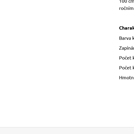
100 cm
ročním
Charak
Barva k
Zapínán
Počet 
Počet 
Hmotno