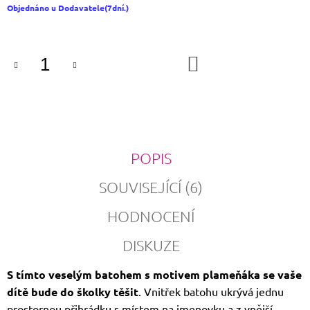
Měrná
Objednáno u Dodavatele(7dní.)
cena:
DO
KOŠÍKU
POPIS
SOUVISEJÍCÍ (6)
HODNOCENÍ
DISKUZE
S tímto veselým batohem s motivem plameňáka se vaše
dítě bude do školky těšit
. Vnitřek batohu ukrývá jednu
prostornou přihrádku s místem na jmenovku a z vnější