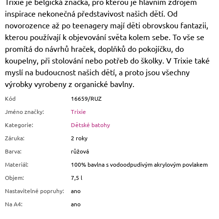
Trixie je belgická značka, pro kterou je hlavním zdrojem
inspirace nekonečná představivost našich dětí. Od
novorozence až po teenagery mají děti obrovskou fantazii,
kterou používají k objevování světa kolem sebe. To vše se
promítá do návrhů hraček, doplňků do pokojíčku, do
koupelny, při stolování nebo potřeb do školky. V Trixie také
myslí na budoucnost našich dětí, a proto jsou všechny
výrobky vyrobeny z organické bavlny.
Kód
16659/RUZ
Jméno značky
:
Trixie
Kategorie
:
Dětské batohy
Záruka
:
2 roky
Barva
:
růžová
Materiál
:
100% bavlna s vodoodpudivým akrylovým povlakem
Objem
:
7,5 l
Nastavitelné popruhy
:
ano
Na A4
:
ano