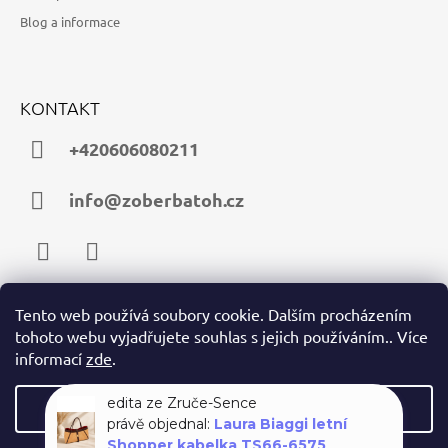
Blog a informace
KONTAKT
+420606080211
info@zoberbatoh.cz
Facebook
Instagram
Tento web používá soubory cookie. Dalším procházením
tohoto webu vyjadřujete souhlas s jejich používáním.. Více
PŘIJÍMÁME ONLINE PLATBY
informací
zde
.
Nastavení
edita ze Zruče-Sence
právě objednal:
Laura Biaggi letní