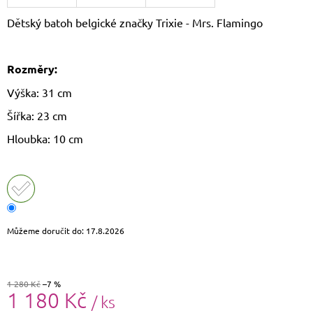
J
Dětský batoh belgické značky Trixie - Mrs. Flamingo
E
M
E
Rozměry:
CROSSBODY
Výška: 31 cm
KABELKA
PAOLO
Šířka: 23 cm
PERUZZI
AY-
Hloubka: 10 cm
19
1
590
Kč
Původně:
1
690
Kč
Můžeme doručit do:
17.8.2026
1 280 Kč
–7 %
1 180 Kč
/ ks