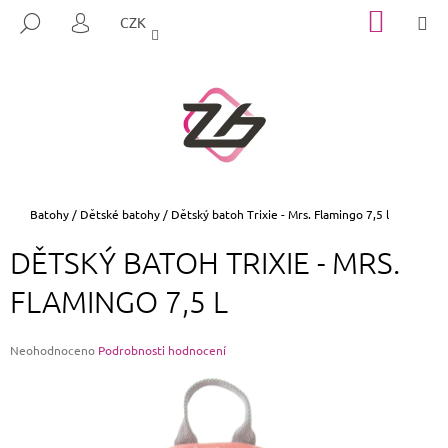
K
Přejít
NÁKUP
M
HLEDAT
CZK
na
KOŠÍK
O
PŘIHLÁŠENÍ
ZPĚT
ZPĚT
obsah
Š
Í
C
K
O
P
O
T
Domů
Batohy
/
Dětské batohy
/
Dětský batoh Trixie - Mrs. Flamingo 7,5 l
Ř
DĚTSKÝ BATOH TRIXIE - MRS.
E
B
FLAMINGO 7,5 L
U
J
Průměrné
Neohodnoceno
Podrobnosti hodnocení
E
hodnocení
produktu
T
je
E
0,0
z
N