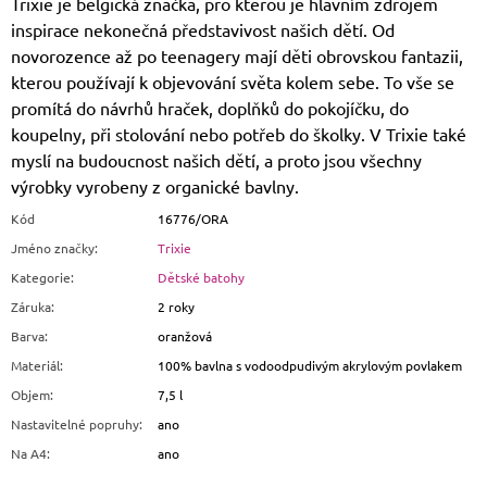
Trixie je belgická značka, pro kterou je hlavním zdrojem
inspirace nekonečná představivost našich dětí. Od
novorozence až po teenagery mají děti obrovskou fantazii,
kterou používají k objevování světa kolem sebe. To vše se
promítá do návrhů hraček, doplňků do pokojíčku, do
koupelny, při stolování nebo potřeb do školky. V Trixie také
myslí na budoucnost našich dětí, a proto jsou všechny
výrobky vyrobeny z organické bavlny.
Kód
16776/ORA
Jméno značky
:
Trixie
Kategorie
:
Dětské batohy
Záruka
:
2 roky
Barva
:
oranžová
Materiál
:
100% bavlna s vodoodpudivým akrylovým povlakem
Objem
:
7,5 l
Nastavitelné popruhy
:
ano
Na A4
:
ano