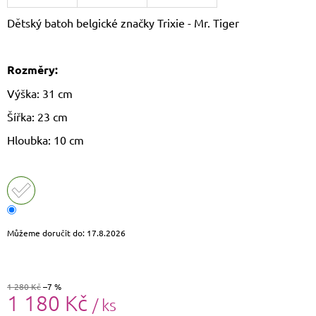
J
Dětský batoh belgické značky Trixie - Mr. Tiger
E
M
E
Rozměry:
LAURA
Výška: 31 cm
BIAGGI
KOŽENÁ
Šířka: 23 cm
CROSSBODY
KABELKA
Hloubka: 10 cm
TS64-
15
1
490
Kč
Původně:
1
790
Můžeme doručit do:
17.8.2026
Kč
1 280 Kč
–7 %
1 180 Kč
/ ks