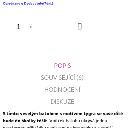
Měrná
Objednáno u Dodavatele(7dní.)
cena:
DO
KOŠÍKU
POPIS
SOUVISEJÍCÍ (6)
HODNOCENÍ
DISKUZE
S tímto veselým batohem s motivem tygra se vaše dítě
bude do školky těšit
. Vnitřek batohu ukrývá jednu
prostornou přihrádku s místem na jmenovku a z vnější