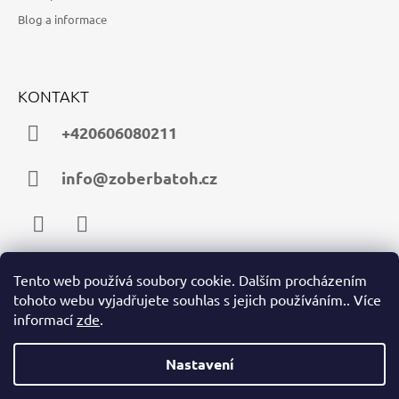
Blog a informace
KONTAKT
+420606080211
info@zoberbatoh.cz
Facebook
Instagram
Tento web používá soubory cookie. Dalším procházením
tohoto webu vyjadřujete souhlas s jejich používáním.. Více
PŘIJÍMÁME ONLINE PLATBY
informací
zde
.
Nastavení