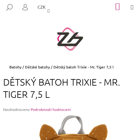
K
Přejít
NÁKUP
M
HLEDAT
CZK
na
KOŠÍK
O
PŘIHLÁŠENÍ
ZPĚT
ZPĚT
obsah
Š
Í
C
K
O
P
O
T
Domů
Batohy
/
Dětské batohy
/
Dětský batoh Trixie - Mr. Tiger 7,5 l
Ř
DĚTSKÝ BATOH TRIXIE - MR.
E
B
TIGER 7,5 L
U
J
Průměrné
Neohodnoceno
Podrobnosti hodnocení
E
hodnocení
produktu
T
je
E
0,0
z
N