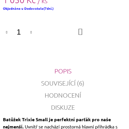
/ ks
Měrná
Objednáno u Dodavatele(7dní.)
cena:
DO
KOŠÍKU
POPIS
SOUVISEJÍCÍ (6)
HODNOCENÍ
DISKUZE
Batůžek Trixie Small je perfektní parťák pro naše
nejmenší.
Uvnitř se nachází prostorná hlavní přihrádka s