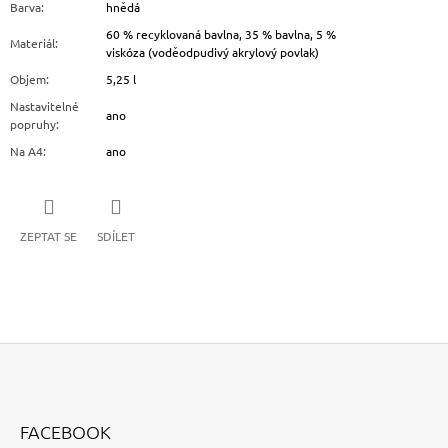
Barva
:
hnědá
60 % recyklovaná bavlna, 35 % bavlna, 5 %
Materiál
:
viskóza (voděodpudivý akrylový povlak)
Objem
:
5,25 l
Nastavitelné
ano
popruhy
:
Na A4
:
ano
ZEPTAT SE
SDÍLET
Z
Á
FACEBOOK
P