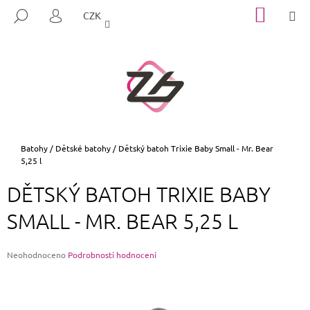
K
Přejít
NÁKUP
M
HLEDAT
CZK
na
KOŠÍK
O
PŘIHLÁŠENÍ
ZPĚT
ZPĚT
obsah
Š
Í
C
K
O
P
O
T
Domů
Batohy
/
Dětské batohy
/
Dětský batoh Trixie Baby Small - Mr. Bear
5,25 l
Ř
E
DĚTSKÝ BATOH TRIXIE BABY
B
SMALL - MR. BEAR 5,25 L
U
J
E
Průměrné
Neohodnoceno
Podrobnosti hodnocení
hodnocení
T
produktu
E
je
0,0
N