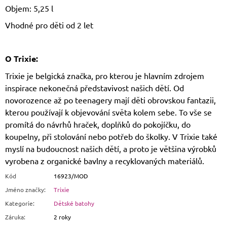
Objem: 5,25 l
Vhodné pro děti od 2 let
O Trixie:
Trixie je belgická značka, pro kterou je hlavním zdrojem
inspirace nekonečná představivost našich dětí. Od
novorozence až po teenagery mají děti obrovskou fantazii,
kterou používají k objevování světa kolem sebe. To vše se
promítá do návrhů hraček, doplňků do pokojíčku, do
koupelny, při stolování nebo potřeb do školky. V Trixie také
myslí na budoucnost našich dětí, a proto je většina výrobků
vyrobena z organické bavlny a recyklovaných materiálů.
Kód
16923/MOD
Jméno značky
:
Trixie
Kategorie
:
Dětské batohy
Záruka
:
2 roky