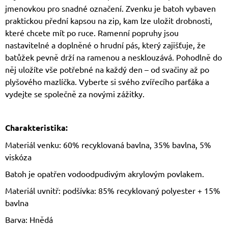
jmenovkou pro snadné označení. Zvenku je batoh vybaven
praktickou přední kapsou na zip, kam lze uložit drobnosti,
které chcete mít po ruce. Ramenní popruhy jsou
nastavitelné a doplněné o hrudní pás, který zajišťuje, že
batůžek pevně drží na ramenou a nesklouzává. Pohodlně do
něj uložíte vše potřebné na každý den – od svačiny až po
plyšového mazlíčka. Vyberte si svého zvířecího parťáka a
vydejte se společně za novými zážitky.
Charakteristika:
Materiál venku: 60% recyklovaná bavlna, 35% bavlna, 5%
viskóza
Batoh je opatřen vodoodpudivým akrylovým povlakem.
Materiál uvnitř: podšívka: 85% recyklovaný polyester + 15%
bavlna
Barva: Hnědá