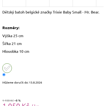
J
E
Dětský batoh belgické značky Trixie Baby Small - Mr. Bear.
M
E
Rozměry:
LETNÍ
CROSSBODY
Výška 25 cm
KABELKA
JOY
Šířka 21 cm
620
Kč
Hlouobka 10 cm
Původně:
799
Kč
Můžeme doručit do:
13.8.2026
1 150 Kč
–8 %
1 050 Kč