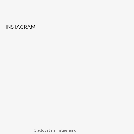
A
T
Í
INSTAGRAM
Sledovat na Instagramu